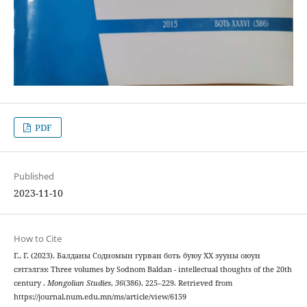
PDF
Published
2023-11-10
How to Cite
Г., Г. (2023). Балданы Содномын гурван боть буюу ХХ зууны оюун
сэтгэлгээ: Three volumes by Sodnom Baldan - intellectual thoughts of the 20th
century .
Mongolian Studies
,
36
(386), 225–229. Retrieved from
https://journal.num.edu.mn/ms/article/view/6159