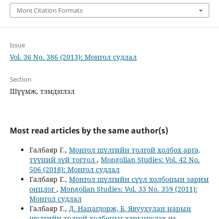
More Citation Formats
Issue
Vol. 36 No. 386 (2013): Монгол судлал
Section
Шүүмж, тэмдэглэл
Most read articles by the same author(s)
Галбаяр Г.,
Монгол шүлгийн толгой холбох арга,
түүний зүй тогтол
,
Mongolian Studies: Vol. 42 No.
506 (2018): Монгол судлал
Галбаяр Г.,
Монгол шүлгийн сүүл холбоцын зарим
онцлог
,
Mongolian Studies: Vol. 33 No. 359 (2011):
Монгол судлал
Галбаяр Г.,
Д. Нацагдорж, Б. Явуухулан нарын
шүлгийн толгой холбоцыг харьцуулах нь
,