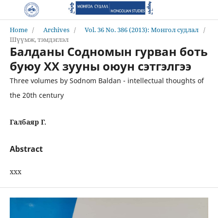
Home
/
Archives
/
Vol. 36 No. 386 (2013): Монгол судлал
/
Шүүмж, тэмдэглэл
Балданы Содномын гурван боть
буюу ХХ зууны оюун сэтгэлгээ
Three volumes by Sodnom Baldan - intellectual thoughts of
the 20th century
Галбаяр Г.
Abstract
ххх