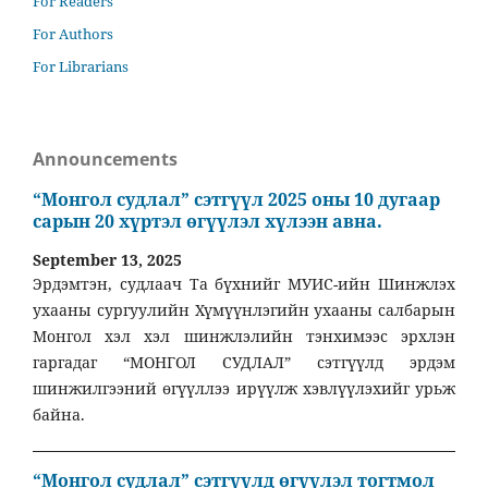
For Readers
For Authors
For Librarians
Announcements
“Монгол судлал” сэтгүүл 2025 оны 10 дугаар
сарын 20 хүртэл өгүүлэл хүлээн авна.
September 13, 2025
Эрдэмтэн, судлаач Та бүхнийг МУИС-ийн Шинжлэх
ухааны сургуулийн Хүмүүнлэгийн ухааны салбарын
Монгол хэл хэл шинжлэлийн тэнхимээс эрхлэн
гаргадаг “МОНГОЛ СУДЛАЛ” сэтгүүлд эрдэм
шинжилгээний өгүүллээ ирүүлж хэвлүүлэхийг урьж
байна.
“Монгол судлал” сэтгүүлд өгүүлэл тогтмол