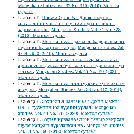
Mongolian Studies: Vol. 32 No. 340 (2010): Монгол
судлал
Галбаяр Г.,
Чойжи-Одсэр ба "Дөрвөн мутарт
махагалийн магтаал" шүлгийн уран сайхны
зарим онцлог
,
Mongolian Studies: Vol. 31 No. 328
(2010): Монгол судлал
Галбаяр Г.,
Монгол шүлэг дэх хоёр ба дөрвөнмөрт
шүлгийн бүтэц тогтолцоо
,
Mongolian Studies: Vol.
43 No. 520 (2019): Монгол судлал
Галбаяр Г.,
Монгол шүлэгт ихэсгэл, багасгалын
аргаар уран дүрслэл бүтээж ирсэн туршлага, зүй
тогтол
,
Mongolian Studies: Vol. 45 No. 572 (2021):
Монгол судлал
Галбаяр Г.,
Монгол шүлгийн туурвил зүйн зарим
асуудал
,
Mongolian Studies: Vol. 38 No. 412 (2014):
Монгол судлал
Галбаяр Г.,
Зохиолч Л.Ванган ба "Эрхий Мажиг"
(1965) туужийн гол дүрийн урлал
,
Mongolian
Studies: Vol. 44 No. 543 (2020): Монгол судлал
Галбаяр Г.,
Богд Очирваань-Отгон тэнгэр хайрхан
шүлэг найрагт дүрслэгдсэн нь
,
Mongolian Studies:
Vol. 34 No. 360 (2012): Монгол судлал