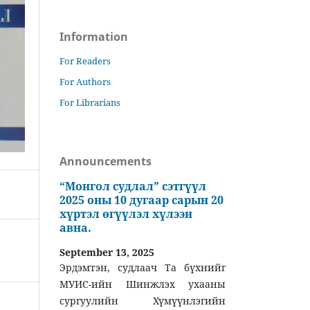
Information
For Readers
For Authors
For Librarians
Announcements
“Монгол судлал” сэтгүүл
2025 оны 10 дугаар сарын 20
хүртэл өгүүлэл хүлээн
авна.
September 13, 2025
Эрдэмтэн, судлаач Та бүхнийг
МУИС-ийн Шинжлэх ухааны
сургуулийн Хүмүүнлэгийн