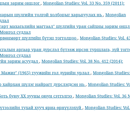
оцын зарим онцлог
,
Mongolian Studies: Vol. 33 No. 359 (2011):
н нарын шүлгийн толгой холбоцыг харьцуулах нь
,
Mongolian
удлал
тарт махагалийн магтаал" шүлгийн уран сайхны зарим онц
): Монгол судлал
дөрвөнмөрт шүлгийн бүтэц тогтолцоо
,
Mongolian Studies: Vol. 4
асгалын аргаар уран дүрслэл бүтээж ирсэн туршлага, зүй тог
): Монгол судлал
үйн зарим асуудал
,
Mongolian Studies: Vol. 38 No. 412 (2014):
й Мажиг" (1965) туужийн гол дүрийн урлал
,
Mongolian Studies:
р хайрхан шүлэг найрагт дүрслэгдсэн нь
,
Mongolian Studies: Vo
оть буюу ХХ зууны оюун сэтгэлгээ
,
Mongolian Studies: Vol. 36 
бүтээлийн тухай хууч яриа өрнүүлэхүй
,
Mongolian Studies: Vol.