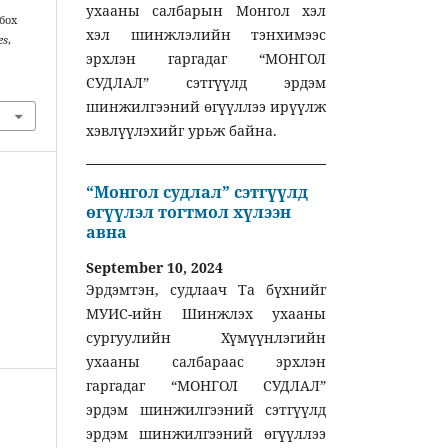
ухааны салбарын Монгол хэл
лбох
хэл шинжлэлийн тэнхимээс
es
,
эрхлэн гаргадаг “МОНГОЛ
СУДЛАЛ” сэтгүүлд эрдэм
шинжилгээний өгүүллээ ирүүлж
хэвлүүлэхийг урьж байна.
“Монгол судлал” сэтгүүлд
өгүүлэл тогтмол хүлээн
авна
September 10, 2024
Эрдэмтэн, судлаач Та бүхнийг
МУИС-ийн Шинжлэх ухааны
сургуулийн Хүмүүнлэгийн
ухааны салбараас эрхлэн
гаргадаг “МОНГОЛ СУДЛАЛ”
эрдэм шинжилгээний сэтгүүлд
эрдэм шинжилгээний өгүүллээ