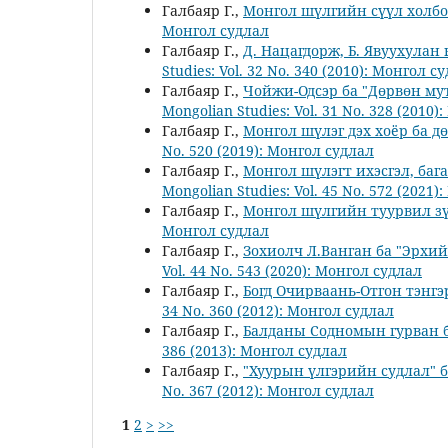
Галбаяр Г.,
Монгол шүлгийн сүүл холб
Монгол судлал
Галбаяр Г.,
Д. Нацагдорж, Б. Явуухула
Studies: Vol. 32 No. 340 (2010): Монгол с
Галбаяр Г.,
Чойжи-Одсэр ба "Дөрвөн му
Mongolian Studies: Vol. 31 No. 328 (2010
Галбаяр Г.,
Монгол шүлэг дэх хоёр ба 
No. 520 (2019): Монгол судлал
Галбаяр Г.,
Монгол шүлэгт ихэсгэл, баг
Mongolian Studies: Vol. 45 No. 572 (2021
Галбаяр Г.,
Монгол шүлгийн туурвил з
Монгол судлал
Галбаяр Г.,
Зохиолч Л.Ванган ба "Эрхи
Vol. 44 No. 543 (2020): Монгол судлал
Галбаяр Г.,
Богд Очирваань-Отгон тэнгэ
34 No. 360 (2012): Монгол судлал
Галбаяр Г.,
Балданы Содномын гурван б
386 (2013): Монгол судлал
Галбаяр Г.,
"Хуурын үлгэрийн судлал" 
No. 367 (2012): Монгол судлал
1
2
>
>>