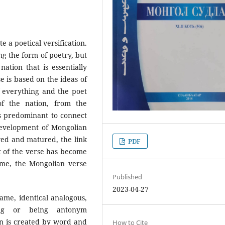
e a poetical versification.
ng the form of poetry, but
ation that is essentially
 is based on the ideas of
 everything and the poet
of the nation, from the
 is predominant to connect
 development of Mongolian
ved and matured, the link
PDF
 of the verse has become
me, the Mongolian verse
Published
2023-04-27
ame, identical analogous,
ng or being antonym
on is created by word and
How to Cite