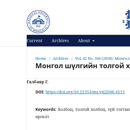
Register
Login
Current
Archives
About
Home
/
Archives
/
Vol. 42 No. 506 (2018): Монго
Монгол шүлгийн толгой хо
Галбаяр Г.
DOI:
https://doi.org/10.22353/ms.v42i506.4115
Keywords:
Холбоц, толгой холбоц, зүй тогтмо
өргөлт