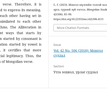
 verse. Therefore, it is
Г., Г. (2023). Монгол шүлгийн толгой хо
nd to express its meaning.
арга, түүний зүй тогтол.
Mongolian Studi
42
(506), 85–99.
each other having set in
https://doi.org/10.22353/ms.v42i506.4115
ssimilated to each other
hms. The Alliteration in
More Citation Formats
nt ways that starts by
n started by consonant is
tion started by vowel is
Issue
 it certifies that more
Vol. 42 No. 506 (2018): Монгол
судлал
ial legitimacy. Thus, the
s of Mongolian verse.
Section
Утга зохиол, урлаг судлал