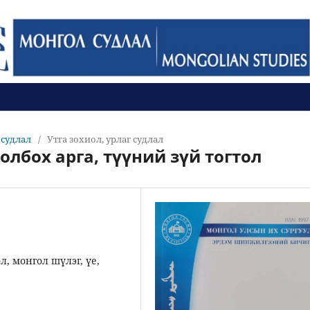
л судлал
/
Утга зохиол, урлаг судлал
лбох арга, түүний зүй тогтол
л, монгол шүлэг, үе,