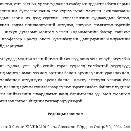
инжлэл, утга зохиол, урлаг судлалын салбарын эрдэмтэн багш нарын
лгээний бүтээлээс гадна тус сургуультай хамтын ажиллагааны
аадын зарим их дээд сургууль, хүрээлэнгийн судлаачдын бүтээл,
ачдын эрдэм шинжилгээний өгүүлэл, шүүмж, тэмдэглэл зэргийг
а. Энэхүү дугаарыг Монгол Улсын Хөдөлмөрийн баатар, гавьяат
р, профессор Оросуд овогт Түмэнбаярын Дашцэдэний мэндэлсний
йд зориулав.
лүүдэд монгол хэлний нутгийн аялгуу, авиа зүй, үг зүй, өгүүлбэр
иг судлал, үсэг зүй, үгийн гарал судлалд холбоотой асуудлууд
уланд монгол аман зохиол, эртний болон орчин үеийн уран зохиол,
 холбогдох өгүүллүүд орсон болно. Энэхүү сэтгүүлд хэвлэж буй
, цаашид цахим хувилбараар түгээх зэрэгт хялбар байлгах үүднээс
эвлэн нийтлэлийн шаардлагыг чанд баримтална уу! Мөн “Монгол
эргэн зөвлөгөөг бидний хаягаар ирүүлээрэй.
н зөвлөл
й бичиг. ХLVIII(610) боть. Эрхэлсэн Т.Эрдэнэ-Очир. Уб., 2024, 244