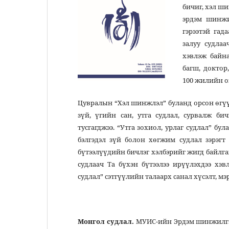
бичиг, хэл ш
эрдэм шинжи
гэрээтэй гад
залуу судла
хэвлэж байн
багш, докто
100 жилийн о
Цувралын “Хэл шинжлэл” буланд орсон өгүүл
зүй, үгийн сан, утга судлал, сурвалж бич
тусгагджээ. “Утга зохиол, урлаг судлал” б
бэлгэдэл зүй болон хөгжим судлал зэрэгт
бүтээлүүдийн бичлэг хэлбэрийг жигд байлгах
судлаач Та бүхэн бүтээлээ ирүүлэхдээ х
судлал” сэтгүүлийн талаарх санал хүсэлт, м
Редакцы
Монгол судлал.
МУИС-ийн Эрдэм шинжилгээни