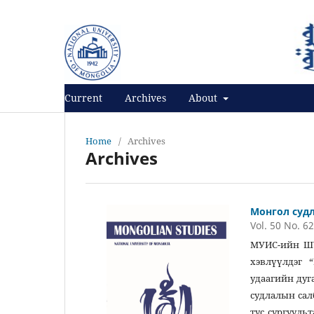
Register
Login
Current
Archives
About
Home
/
Archives
Archives
Монгол суд
Vol. 50 No. 6
МУИС-ийн ШУ
хэвлүүлдэг 
удаагийн дуг
судлалын сал
тус сургууль