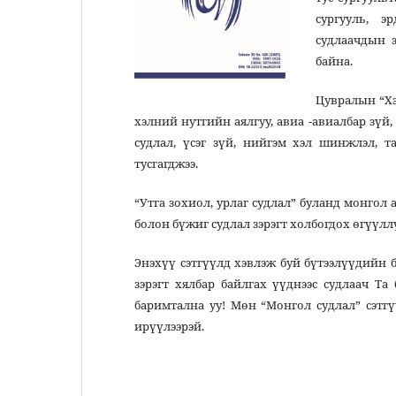
сургууль, э
судлаачдын 
байна.
Цувралын “Хэ
хэлний нутгийн аялгуу, авиа -авиалбар зүй, 
судлал, үсэг зүй, нийгэм хэл шинжлэл, 
тусгагджээ.
“Утга зохиол, урлаг судлал” буланд монгол 
болон бүжиг судлал зэрэгт холбогдох өгүүлл
Энэхүү сэтгүүлд хэвлэж буй бүтээлүүдийн 
зэрэгт хялбар байлгах үүднээс судлаач Та
баримтална уу! Мөн “Монгол судлал” сэтгү
ирүүлээрэй.