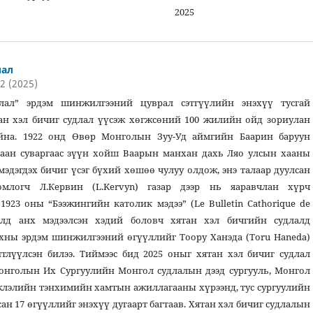
25
лал
22 (2025)
лал” эрдэм шинжилгээний цуврал сэтгүүлийн энэхүү тусгай
ан хэл бичиг судлал үүсэж хөгжсөний 100 жилийн ойд зориулан
йна. 1922 онд Өвөр Монголын Зуу-Уд аймгийн Баарин баруун
аан суваргаас зүүн хойш Ваарын манхан дахь Ляо улсын хааны
мэдэгдэх бичиг үсэг бүхий хөшөө чулуу олдож, энэ талаар дуулсан
млогч Л.Кервин (L.Kervyn) газар дээр нь яаравчлан хүрч
1923 оны “Бээжингийн католик мэдээ” (Le Bulletin Cathorique de
үүлд анх мэдээлсэн хэдий боловч хятан хэл бичгийн судлалд
хны эрдэм шинжилгээний өгүүллийг Тоору Ханэда (Toru Haneda)
тлүүлсэн билээ. Тиймээс бид 2025 оныг хятан хэл бичиг судлал
онголын Их Сургуулийн Монгол судлалын дээд сургууль, Монгол
жлэлийн тэнхимийн хамтын ажиллагааны хүрээнд, тус сургуулийн
н 17 өгүүллийг энэхүү дугаарт багтаав. Хятан хэл бичиг судлалын