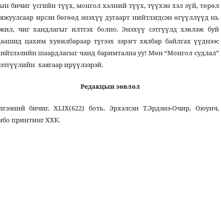
н бичиг үсгийн түүх, монгол хэлний түүх, түүхэн хэл зүй, төрөл
аяжуулсаар ирсэн бөгөөд энэхүү дугаарт нийтлэгдсэн өгүүллүүд нь
жил, чиг хандлагыг илтгэх болно. Энэхүү сэтгүүлд хэвлэж буй
аашид цахим хувилбараар түгээх зэрэгт хялбар байлгах үүднээс
 нийтлэлийн шаардлагыг чанд баримтална уу! Мөн “Монгол судлал”
 сэтгүүлийн хаягаар ирүүлээрэй.
Редакцын зөвлөл
эний бичиг. ХLIX(622) боть. Эрхэлсэн Т.Эрдэнэ-Очир, Оюунч,
оёмбо принтинг ХХК.
i.org/10.22353/ms202549