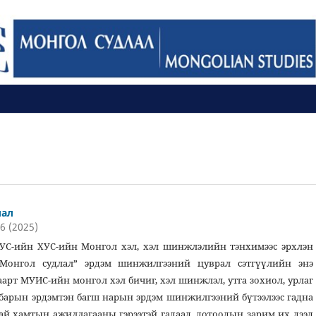
лал
26 (2025)
С-ийн ХУС-ийн Монгол хэл, хэл шинжлэлийн тэнхимээс эрхлэн
“Монгол судлал” эрдэм шинжилгээний цуврал сэтгүүлийн энэ
аарт МУИС-ийн монгол хэл бичиг, хэл шинжлэл, утга зохиол, урлаг
барын эрдэмтэн багш нарын эрдэм шинжилгээний бүтээлээс гадна
тай хамтын ажиллагааны гэрээтэй гадаад, дотоодын зарим их дээд