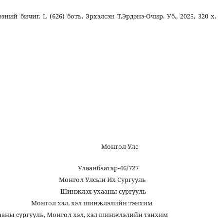
 бичиг. L (626) боть. Эрхэлсэн Т.Эрдэнэ-Очир. Уб., 2025, 320 х.
л Улс
ар-46/727
н Их Сургууль
аны сургууль
шинжлэлийн тэнхим
, Монгол хэл, хэл шинжлэлийн тэнхим