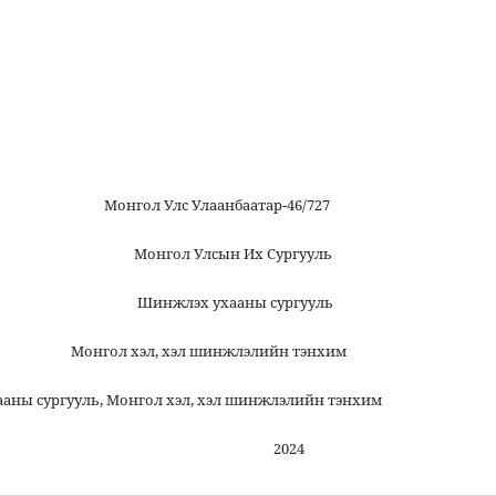
анбаатар-46/727
н Их Сургууль
аны сургууль
шинжлэлийн тэнхим
, Монгол хэл, хэл шинжлэлийн тэнхим
24