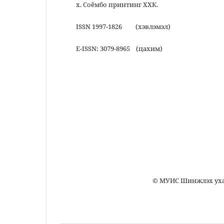
х. Соёмбо принтинг ХХК.
ISSN 1997-1826 (хэвлэмэл)
Е-ISSN: 3079-8965 (цахим)
Монгол Улс Ула
Монгол Улсы
Шинжлэх уха
Монгол хэл, хэл 
© МУИС Шинжлэх ухааны сургууль
20