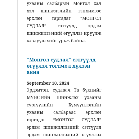
ухааны салбарын Монгол хэл
хэл шинжлэлийн тэнхимээс
эрхлэн гаргадаг “МОНГОЛ
СУДЛАЛ” сэтгүүлд эрдэм
шинжилгээний өгүүллээ ирүүлж
хэвлүүлэхийг урьж байна.
“Монгол судлал” сэтгүүлд
өгүүлэл тогтмол хүлээн
авна
September 10, 2024
Эрдэмтэн, судлаач Та бүхнийг
МУИС-ийн Шинжлэх ухааны
сургуулийн Хүмүүнлэгийн
ухааны салбараас эрхлэн
гаргадаг “МОНГОЛ СУДЛАЛ”
эрдэм шинжилгээний сэтгүүлд
эрдэм шинжилгээний өгүүллээ