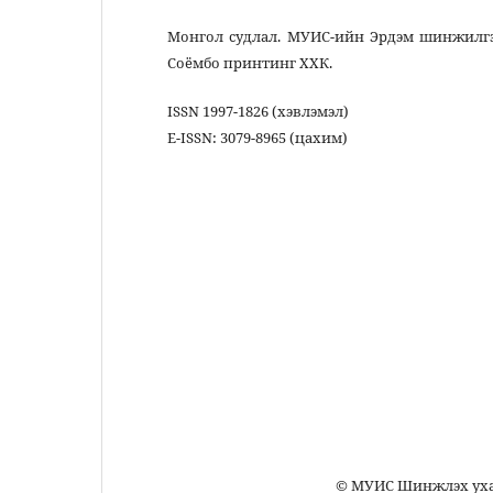
Монгол судлал. МУИС-ийн Эрдэм шинжилгээний
Соёмбо принтинг ХХК.
ISSN 1997-1826 (хэвлэмэл)
Е-ISSN: 3079-8965 (цахим)
Монго
Улаанбаат
Монгол Улсы
Шинжлэх уха
Монгол хэл, хэл 
© МУИС Шинжлэх ухааны сургууль