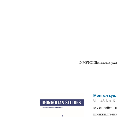
Монго
Улаанбаат
Монгол Улсы
Шинжлэх уха
Монгол хэл, хэл 
© МУИС Шинжлэх ухааны сургууль
20
Монгол суд
Vol. 48 No. 6
МУИС-ийн Ш
шинжилгээний