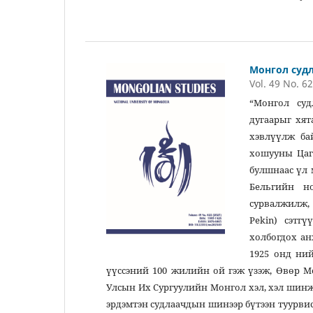
20
Монгол суд
Vol. 49 No. 6
“Монгол суд
дугаарыг хят
хэвлүүлж ба
хошууны Цаг
булшнаас үл 
Бельгийн но
сурвалжилж, 
Pekin) сэтг
холбогдох ан
1925 онд ний
үүссэний 100 жилийн ой гэж үзэж, Өвөр М
Улсын Их Сургуулийн Монгол хэл, хэл шин
эрдэмтэн судлаачдын шинээр бүтээн туурвиса