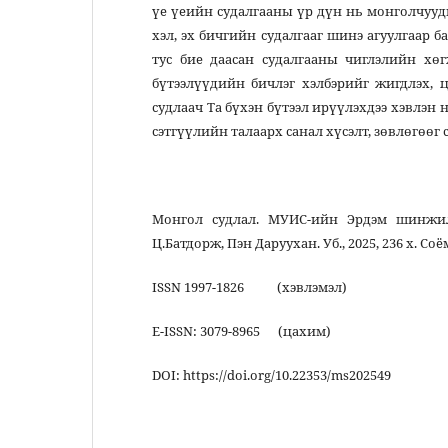
үе үеийн судалгааны үр дүн нь монголчууды
хэл, эх бичгийн судалгааг шинэ агуулгаар б
тус бие даасан судалгааны чиглэлийн хөг
бүтээлүүдийн бичлэг хэлбэрийг жигдлэх, ц
судлаач Та бүхэн бүтээл ирүүлэхдээ хэвлэн
сэтгүүлийн талаарх санал хүсэлт, зөвлөгөөг
Монгол судлал. МУИС-ийн Эрдэм шинжилгэ
Ц.Батдорж, Пэн Даруухан. Уб., 2025, 236 х. С
ISSN 1997-1826 (хэвлэмэл)
Е-ISSN: 3079-8965 (цахим)
DOI: https://do