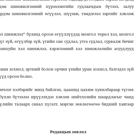
рдэм шинжилгээний хүрээлэнгийн судлаачдын бүтээл, залуу
эрдэм шинжилгээний өгүүлэл, шүүмж, тэмдэглэл зэргийг хэвлэж
л шинжлэл” буланд орсон өгүүллүүдэд монгол төрөл хэл, монгол
үг зүй, өгүүлбэр зүй, үгийн сан судлал, утга судлал, сурвалж бичиг
танихуйн хэл шинжлэл, хэрэглээний хэл шинжлэлийн асуудлууд
аман зохиол, эртний болон орчин үеийн уран зохиол, бэлгэдэл зүй
үүд орсон болно.
бичлэг хэлбэрийг жигд байлгах, цаашид цахим хувилбараар түгээх
 бүхэн бүтээлээ ирүүлэхдээ хэвлэн нийтлэлийн шаардлагыг чанд
үлийн талаарх санал хүсэлт, мэргэн зөвлөгөөгөө бидний хаягаар
Редакцын зөвлөл