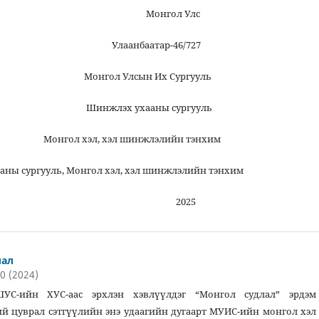
л Улс
ар-46/727
н Их Сургууль
аны сургууль
шинжлэлийн тэнхим
, Монгол хэл, хэл шинжлэлийн тэнхим
25
лал
10 (2024)
УС-ийн ХУС-аас эрхлэн хэвлүүлдэг “Монгол судлал” эрдэм
 цуврал сэтгүүлийн энэ удаагийн дугаарт МУИС-ийн монгол хэл