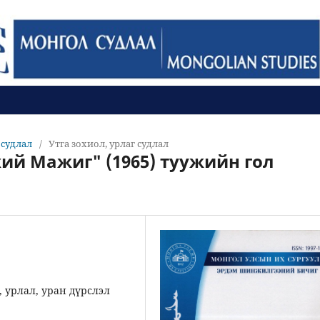
л судлал
/
Утга зохиол, урлаг судлал
хий Мажиг" (1965) туужийн гол
, урлал, уран дүрслэл