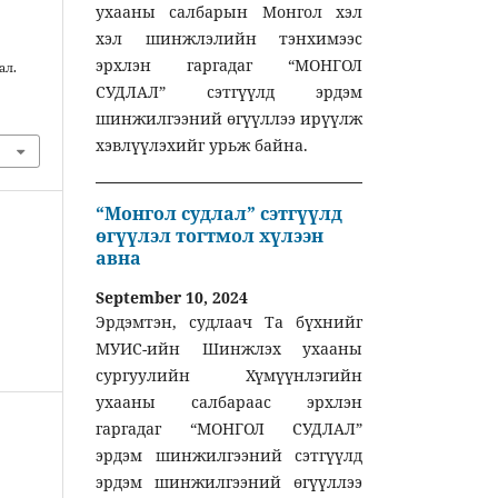
ухааны салбарын Монгол хэл
хэл шинжлэлийн тэнхимээс
эрхлэн гаргадаг “МОНГОЛ
ал.
СУДЛАЛ” сэтгүүлд эрдэм
шинжилгээний өгүүллээ ирүүлж
хэвлүүлэхийг урьж байна.
“Монгол судлал” сэтгүүлд
өгүүлэл тогтмол хүлээн
авна
September 10, 2024
Эрдэмтэн, судлаач Та бүхнийг
МУИС-ийн Шинжлэх ухааны
сургуулийн Хүмүүнлэгийн
ухааны салбараас эрхлэн
гаргадаг “МОНГОЛ СУДЛАЛ”
эрдэм шинжилгээний сэтгүүлд
эрдэм шинжилгээний өгүүллээ