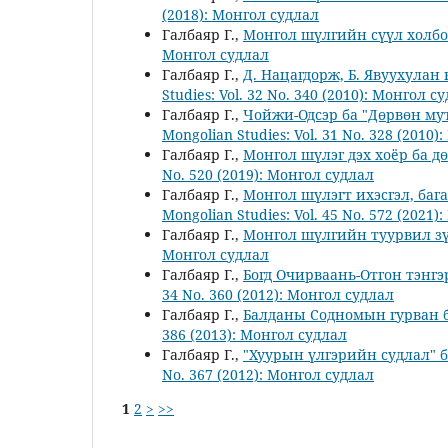
(2018): Монгол судлал
Галбаяр Г.,
Монгол шүлгийн сүүл холб
Монгол судлал
Галбаяр Г.,
Д. Нацагдорж, Б. Явуухула
Studies: Vol. 32 No. 340 (2010): Монгол с
Галбаяр Г.,
Чойжи-Одсэр ба "Дөрвөн му
Mongolian Studies: Vol. 31 No. 328 (2010
Галбаяр Г.,
Монгол шүлэг дэх хоёр ба 
No. 520 (2019): Монгол судлал
Галбаяр Г.,
Монгол шүлэгт ихэсгэл, баг
Mongolian Studies: Vol. 45 No. 572 (2021
Галбаяр Г.,
Монгол шүлгийн туурвил з
Монгол судлал
Галбаяр Г.,
Богд Очирваань-Отгон тэнгэ
34 No. 360 (2012): Монгол судлал
Галбаяр Г.,
Балданы Содномын гурван б
386 (2013): Монгол судлал
Галбаяр Г.,
"Хуурын үлгэрийн судлал" 
No. 367 (2012): Монгол судлал
1
2
>
>>