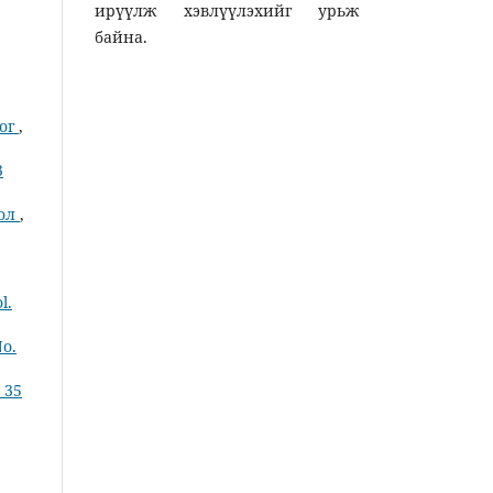
ирүүлж хэвлүүлэхийг урьж
байна.
лог
,
3
тол
,
l.
No.
 35