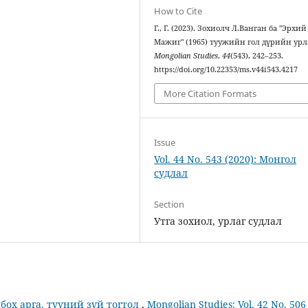
How to Cite
Г., Г. (2023). Зохиолч Л.Ванган ба "Эрхий
Мажиг" (1965) туужийн гол дүрийн урл
Mongolian Studies
,
44
(543), 242–253.
https://doi.org/10.22353/ms.v44i543.4217
More Citation Formats
Issue
Vol. 44 No. 543 (2020): Монгол
судлал
Section
Утга зохиол, урлаг судлал
бох арга, түүний зүй тогтол
,
Mongolian Studies: Vol. 42 No. 506