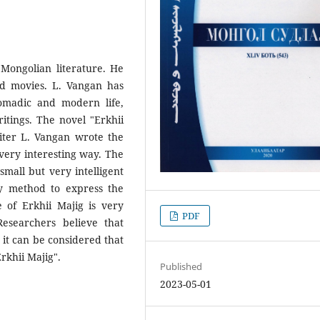
Mongolian literature. He
d movies. L. Vangan has
omadic and modern life,
ritings. The novel "Erkhii
iter L. Vangan wrote the
 very interesting way. The
 small but very intelligent
ry method to express the
e of Erkhii Majig is very
PDF
esearchers believe that
, it can be considered that
Erkhii Majig".
Published
2023-05-01