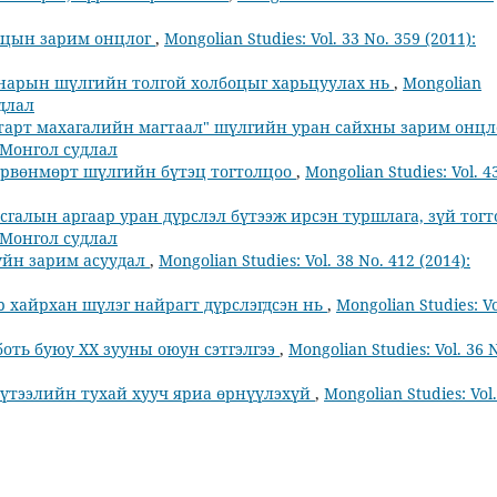
оцын зарим онцлог
,
Mongolian Studies: Vol. 33 No. 359 (2011):
н нарын шүлгийн толгой холбоцыг харьцуулах нь
,
Mongolian
удлал
тарт махагалийн магтаал" шүлгийн уран сайхны зарим онц
): Монгол судлал
дөрвөнмөрт шүлгийн бүтэц тогтолцоо
,
Mongolian Studies: Vol. 4
асгалын аргаар уран дүрслэл бүтээж ирсэн туршлага, зүй тог
): Монгол судлал
үйн зарим асуудал
,
Mongolian Studies: Vol. 38 No. 412 (2014):
р хайрхан шүлэг найрагт дүрслэгдсэн нь
,
Mongolian Studies: Vo
оть буюу ХХ зууны оюун сэтгэлгээ
,
Mongolian Studies: Vol. 36 
бүтээлийн тухай хууч яриа өрнүүлэхүй
,
Mongolian Studies: Vol.