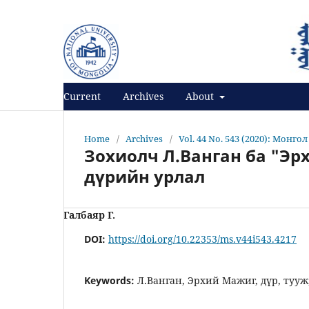
Register
Login
Current
Archives
About
Home
/
Archives
/
Vol. 44 No. 543 (2020): Монго
Зохиолч Л.Ванган ба "Эр
дүрийн урлал
Галбаяр Г.
DOI:
https://doi.org/10.22353/ms.v44i543.4217
Keywords:
Л.Ванган, Эрхий Мажиг, дүр, тууж