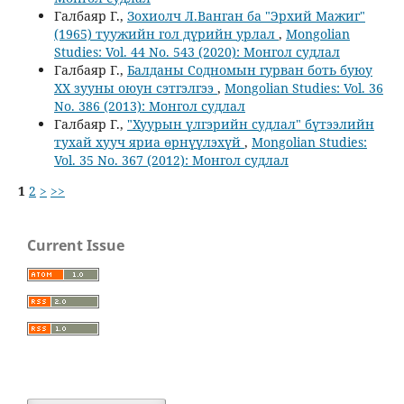
Галбаяр Г.,
Зохиолч Л.Ванган ба "Эрхий Мажиг"
(1965) туужийн гол дүрийн урлал
,
Mongolian
Studies: Vol. 44 No. 543 (2020): Монгол судлал
Галбаяр Г.,
Балданы Содномын гурван боть буюу
ХХ зууны оюун сэтгэлгээ
,
Mongolian Studies: Vol. 36
No. 386 (2013): Монгол судлал
Галбаяр Г.,
"Хуурын үлгэрийн судлал" бүтээлийн
тухай хууч яриа өрнүүлэхүй
,
Mongolian Studies:
Vol. 35 No. 367 (2012): Монгол судлал
1
2
>
>>
Current Issue