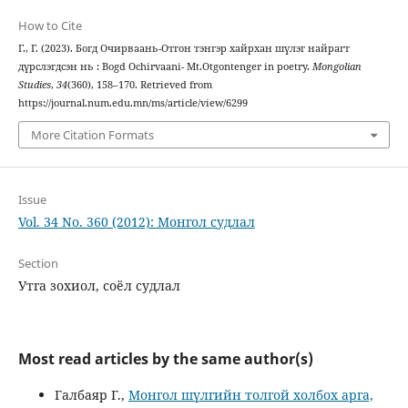
How to Cite
Г., Г. (2023). Богд Очирваань-Отгон тэнгэр хайрхан шүлэг найрагт
дүрслэгдсэн нь : Bogd Ochirvaani- Mt.Otgontenger in poetry.
Mongolian
Studies
,
34
(360), 158–170. Retrieved from
https://journal.num.edu.mn/ms/article/view/6299
More Citation Formats
Issue
Vol. 34 No. 360 (2012): Монгол судлал
Section
Утга зохиол, соёл судлал
Most read articles by the same author(s)
Галбаяр Г.,
Монгол шүлгийн толгой холбох арга,