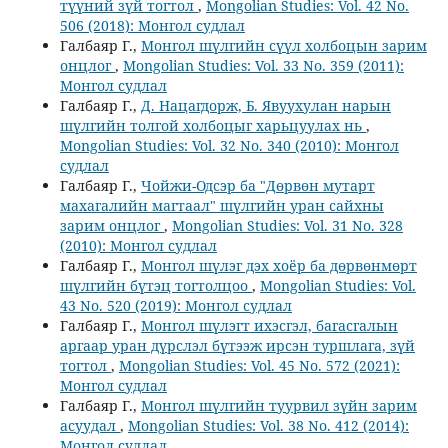
түүний зүй тогтол
,
Mongolian Studies: Vol. 42 No.
506 (2018): Монгол судлал
Галбаяр Г.,
Монгол шүлгийн сүүл холбоцын зарим
онцлог
,
Mongolian Studies: Vol. 33 No. 359 (2011):
Монгол судлал
Галбаяр Г.,
Д. Нацагдорж, Б. Явуухулан нарын
шүлгийн толгой холбоцыг харьцуулах нь
,
Mongolian Studies: Vol. 32 No. 340 (2010): Монгол
судлал
Галбаяр Г.,
Чойжи-Одсэр ба "Дөрвөн мутарт
махагалийн магтаал" шүлгийн уран сайхны
зарим онцлог
,
Mongolian Studies: Vol. 31 No. 328
(2010): Монгол судлал
Галбаяр Г.,
Монгол шүлэг дэх хоёр ба дөрвөнмөрт
шүлгийн бүтэц тогтолцоо
,
Mongolian Studies: Vol.
43 No. 520 (2019): Монгол судлал
Галбаяр Г.,
Монгол шүлэгт ихэсгэл, багасгалын
аргаар уран дүрслэл бүтээж ирсэн туршлага, зүй
тогтол
,
Mongolian Studies: Vol. 45 No. 572 (2021):
Монгол судлал
Галбаяр Г.,
Монгол шүлгийн туурвил зүйн зарим
асуудал
,
Mongolian Studies: Vol. 38 No. 412 (2014):
Монгол судлал