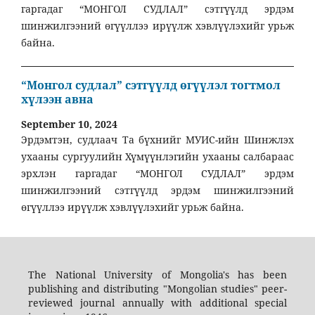
гаргадаг “МОНГОЛ СУДЛАЛ” сэтгүүлд эрдэм
шинжилгээний өгүүллээ ирүүлж хэвлүүлэхийг урьж
байна.
“Монгол судлал” сэтгүүлд өгүүлэл тогтмол
хүлээн авна
September 10, 2024
Эрдэмтэн, судлаач Та бүхнийг МУИС-ийн Шинжлэх
ухааны сургуулийн Хүмүүнлэгийн ухааны салбараас
эрхлэн гаргадаг “МОНГОЛ СУДЛАЛ” эрдэм
шинжилгээний сэтгүүлд эрдэм шинжилгээний
өгүүллээ ирүүлж хэвлүүлэхийг урьж байна.
The National University of Mongolia's has been
publishing and distributing "Mongolian studies" peer-
reviewed journal annually with additional special