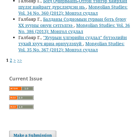
Галбаяр Г.,
Богд Очирваань-Отгон тэнгэр хайрхан
шүлэг найрагт дүрслэгдсэн нь
,
Mongolian Studies:
Vol. 34 No. 360 (2012): Монгол судлал
Галбаяр Г.,
Балданы Содномын гурван боть буюу
ХХ зууны оюун сэтгэлгээ
,
Mongolian Studies: Vol. 36
No. 386 (2013): Монгол судлал
Галбаяр Г.,
"Хуурын үлгэрийн судлал" бүтээлийн
тухай хууч яриа өрнүүлэхүй
,
Mongolian Studies:
Vol. 35 No. 367 (2012): Монгол судлал
1
2
>
>>
Current Issue
Make a Submission