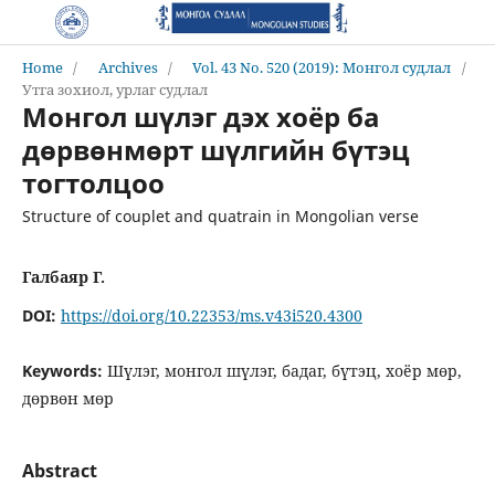
Home
/
Archives
/
Vol. 43 No. 520 (2019): Монгол судлал
/
Утга зохиол, урлаг судлал
Монгол шүлэг дэх хоёр ба
дөрвөнмөрт шүлгийн бүтэц
тогтолцоо
Structure of couplet and quatrain in Mongolian verse
Галбаяр Г.
DOI:
https://doi.org/10.22353/ms.v43i520.4300
Keywords:
Шүлэг, монгол шүлэг, бадаг, бүтэц, хоёр мөр,
дөрвөн мөр
Abstract