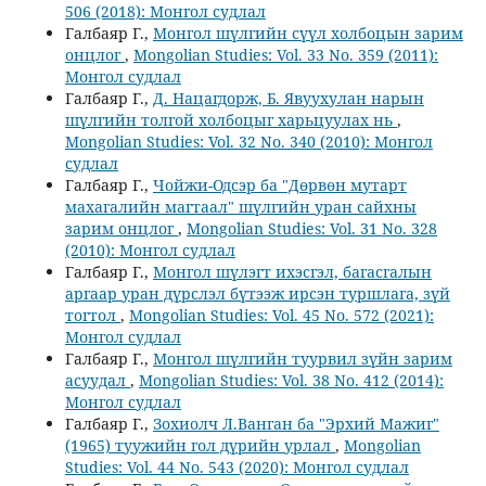
506 (2018): Монгол судлал
Галбаяр Г.,
Монгол шүлгийн сүүл холбоцын зарим
онцлог
,
Mongolian Studies: Vol. 33 No. 359 (2011):
Монгол судлал
Галбаяр Г.,
Д. Нацагдорж, Б. Явуухулан нарын
шүлгийн толгой холбоцыг харьцуулах нь
,
Mongolian Studies: Vol. 32 No. 340 (2010): Монгол
судлал
Галбаяр Г.,
Чойжи-Одсэр ба "Дөрвөн мутарт
махагалийн магтаал" шүлгийн уран сайхны
зарим онцлог
,
Mongolian Studies: Vol. 31 No. 328
(2010): Монгол судлал
Галбаяр Г.,
Монгол шүлэгт ихэсгэл, багасгалын
аргаар уран дүрслэл бүтээж ирсэн туршлага, зүй
тогтол
,
Mongolian Studies: Vol. 45 No. 572 (2021):
Монгол судлал
Галбаяр Г.,
Монгол шүлгийн туурвил зүйн зарим
асуудал
,
Mongolian Studies: Vol. 38 No. 412 (2014):
Монгол судлал
Галбаяр Г.,
Зохиолч Л.Ванган ба "Эрхий Мажиг"
(1965) туужийн гол дүрийн урлал
,
Mongolian
Studies: Vol. 44 No. 543 (2020): Монгол судлал