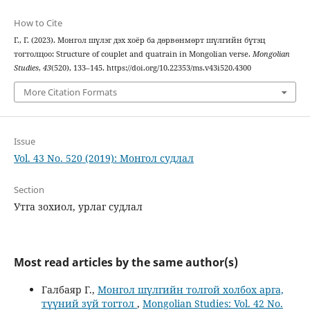
How to Cite
Г., Г. (2023). Монгол шүлэг дэх хоёр ба дөрвөнмөрт шүлгийн бүтэц
тогтолцоо: Structure of couplet and quatrain in Mongolian verse.
Mongolian
Studies
,
43
(520), 133–145. https://doi.org/10.22353/ms.v43i520.4300
More Citation Formats
Issue
Vol. 43 No. 520 (2019): Монгол судлал
Section
Утга зохиол, урлаг судлал
Most read articles by the same author(s)
Галбаяр Г.,
Монгол шүлгийн толгой холбох арга,
түүний зүй тогтол
,
Mongolian Studies: Vol. 42 No.