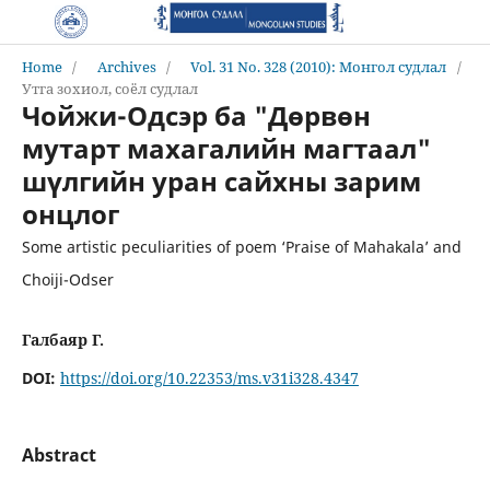
Home
/
Archives
/
Vol. 31 No. 328 (2010): Монгол судлал
/
Утга зохиол, соёл судлал
Чойжи-Одсэр ба "Дөрвөн
мутарт махагалийн магтаал"
шүлгийн уран сайхны зарим
онцлог
Some artistic peculiarities of poem ‘Praise of Mahakala’ and
Choiji-Odser
Галбаяр Г.
DOI:
https://doi.org/10.22353/ms.v31i328.4347
Abstract