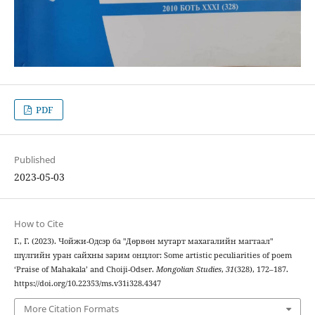
PDF
Published
2023-05-03
How to Cite
Г., Г. (2023). Чойжи-Одсэр ба "Дөрвөн мутарт махагалийн магтаал"
шүлгийн уран сайхны зарим онцлог: Some artistic peculiarities of poem
‘Praise of Mahakala’ and Choiji-Odser.
Mongolian Studies
,
31
(328), 172–187.
https://doi.org/10.22353/ms.v31i328.4347
More Citation Formats