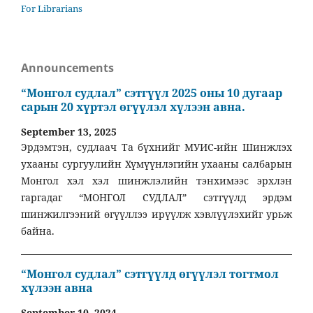
For Librarians
Announcements
“Монгол судлал” сэтгүүл 2025 оны 10 дугаар
сарын 20 хүртэл өгүүлэл хүлээн авна.
September 13, 2025
Эрдэмтэн, судлаач Та бүхнийг МУИС-ийн Шинжлэх
ухааны сургуулийн Хүмүүнлэгийн ухааны салбарын
Монгол хэл хэл шинжлэлийн тэнхимээс эрхлэн
гаргадаг “МОНГОЛ СУДЛАЛ” сэтгүүлд эрдэм
шинжилгээний өгүүллээ ирүүлж хэвлүүлэхийг урьж
байна.
“Монгол судлал” сэтгүүлд өгүүлэл тогтмол
хүлээн авна
September 10, 2024