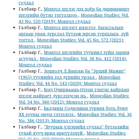
судлал
Галбаяр Г.,
Монгол шүлэг дэх хоёр ба дөрвөнмөрт
шүлгийн бүтэц тогтолцоо
,
Mongolian Studies: Vol.
43 No. 520 (2019): Монгол судлал
Галбаяр Г.,
Монгол шүлэгт ихэсгэл, багасгалын
аргаар уран дүрслэл бүтээж ирсэн туршлага, зүй
тогтол
,
Mongolian Studies: Vol. 45 No. 572 (2021):
Монгол судлал
Галбаяр Г.,
Монгол шүлгийн туурвил зүйн зарим
асуудал
,
Mongolian Studies: Vol. 38 No. 412 (2014):
Монгол судлал
Галбаяр Г.,
Зохиолч Л.Ванган ба "Эрхий Мажиг"
(1965) туужийн гол дүрийн урлал
,
Mongolian
Studies: Vol. 44 No. 543 (2020): Монгол судлал
Галбаяр Г.,
Богд Очирваань-Отгон тэнгэр хайрхан
шүлэг найрагт дүрслэгдсэн нь
,
Mongolian Studies:
Vol. 34 No. 360 (2012): Монгол судлал
Галбаяр Г.,
Балданы Содномын гурван боть буюу
ХХ зууны оюун сэтгэлгээ
,
Mongolian Studies: Vol. 36
No. 386 (2013): Монгол судлал
Галбаяр Г.,
"Хуурын үлгэрийн судлал" бүтээлийн
тухай хууч яриа өрнүүлэхүй
,
Mongolian Studies: