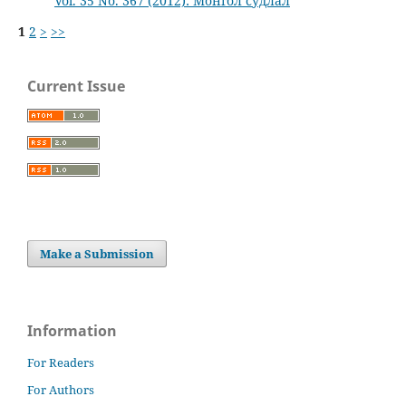
Vol. 35 No. 367 (2012): Монгол судлал
1
2
>
>>
Current Issue
Make a Submission
Information
For Readers
For Authors