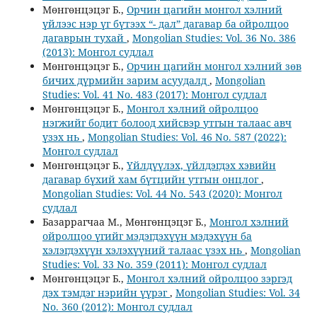
Мөнгөнцэцэг Б.,
Орчин цагийн монгол хэлний
үйлээс нэр үг бүтээх “- дал” дагавар ба ойролцоо
дагаврын тухай
,
Mongolian Studies: Vol. 36 No. 386
(2013): Монгол судлал
Мөнгөнцэцэг Б.,
Орчин цагийн монгол хэлний зөв
бичих дүрмийн зарим асуудалд
,
Mongolian
Studies: Vol. 41 No. 483 (2017): Монгол судлал
Мөнгөнцэцэг Б.,
Монгол хэлний ойролцоо
нэгжийг бодит болоод хийсвэр утгын талаас авч
үзэх нь
,
Mongolian Studies: Vol. 46 No. 587 (2022):
Монгол судлал
Мөнгөнцэцэг Б.,
Үйлдүүлэх, үйлдэгдэх хэвийн
дагавар бүхий хам бүтцийн утгын онцлог
,
Mongolian Studies: Vol. 44 No. 543 (2020): Монгол
судлал
Базаррагчаа М., Мөнгөнцэцэг Б.,
Монгол хэлний
ойролцоо үгийг мэдэгдэхүүн мэдэхүүн ба
хэлэгдэхүүн хэлэхүүний талаас үзэх нь
,
Mongolian
Studies: Vol. 33 No. 359 (2011): Монгол судлал
Мөнгөнцэцэг Б.,
Монгол хэлний ойролцоо зэргэд
дэх тэмдэг нэрийн үүрэг
,
Mongolian Studies: Vol. 34
No. 360 (2012): Монгол судлал