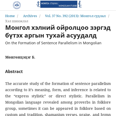
Home
/
Archives
/
Vol. 37 No. 392 (2013): Монгол судлал
/
Хэл шинжлэл
Монгол хэлний ойролцоо зэргэд
бүтэх аргын тухай асуудалд
On the Formation of Sentence Parallelism in Mongolian
Мөнгөнцэцэг Б.
Abstract
The accurate study of the formation of sentence parallelism
according to it’s meaning, form, and inference is related to
the “express stylistic” or direct stylistic. Parallelism in
Mongolian language revealed among proverbs in folklore
group, sometimes it can be appeared in folklore based on
custom and tradition, shamanism verses, praise, and hymn