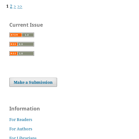
1
2
>
>>
Current Issue
Make a Submission
Information
For Readers
For Authors
For Librarians