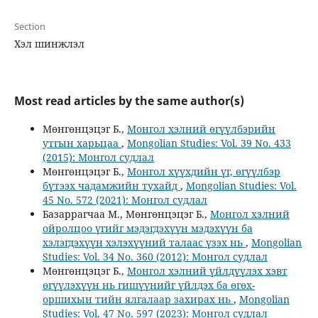
Section
Хэл шинжлэл
Most read articles by the same author(s)
Мөнгөнцэцэг Б.,
Монгол хэлний өгүүлбэрийн
утгын харьцаа
,
Mongolian Studies: Vol. 39 No. 433
(2015): Монгол судлал
Мөнгөнцэцэг Б.,
Монгол хүүхдийн үг, өгүүлбэр
бүтээх чадамжийн тухайд
,
Mongolian Studies: Vol.
45 No. 572 (2021): Монгол судлал
Базаррагчаа М., Мөнгөнцэцэг Б.,
Монгол хэлний
ойролцоо үгийг мэдэгдэхүүн мэдэхүүн ба
хэлэгдэхүүн хэлэхүүний талаас үзэх нь
,
Mongolian
Studies: Vol. 34 No. 360 (2012): Монгол судлал
Мөнгөнцэцэг Б.,
Монгол хэлний үйлдүүлэх хэвт
өгүүлэхүүн нь гишүүнийг үйлдэх ба өгөх-
оршихын тийн ялгалаар захирах нь
,
Mongolian
Studies: Vol. 47 No. 597 (2023): Монгол судлал