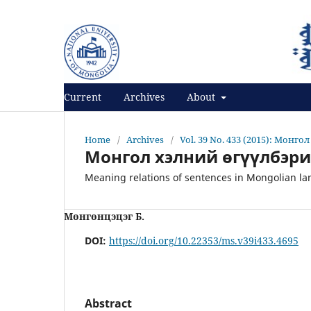
Register
Login
Current
Archives
About
Home
/
Archives
/
Vol. 39 No. 433 (2015): Монго
Монгол хэлний өгүүлбэри
Meaning relations of sentences in Mongolian l
Мөнгөнцэцэг Б.
DOI:
https://doi.org/10.22353/ms.v39i433.4695
Abstract