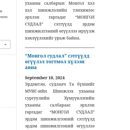
ухааны салбарын Монгол хэл
хэл шинжлэлийн тэнхимээс
йн
эрхлэн гаргадаг “МОНГОЛ
ences
СУДЛАЛ” сэтгүүлд эрдэм
шинжилгээний өгүүллээ ирүүлж
хэвлүүлэхийг урьж байна.
“Монгол судлал” сэтгүүлд
өгүүлэл тогтмол хүлээн
авна
September 10, 2024
Эрдэмтэн, судлаач Та бүхнийг
МУИС-ийн Шинжлэх ухааны
сургуулийн Хүмүүнлэгийн
ухааны салбараас эрхлэн
гаргадаг “МОНГОЛ СУДЛАЛ”
эрдэм шинжилгээний сэтгүүлд
эрдэм шинжилгээний өгүүллээ