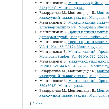
Мөнгөнцэцэг Б.,
Монгол хүүхдийн үг, 
572 (2021): Монгол судлал
Базаррагчаа М., Мөнгөнцэцэг Б.,
Монгол
хэлэхүүний талаас үзэх нь
,
Mongolian S
Мөнгөнцэцэг Б.,
Монгол хэлний үйлдүү
ялгалаар захирах нь
,
Mongolian Studies
Мөнгөнцэцэг Б.,
Орчин цагийн монгол х
дагаврын тухай
,
Mongolian Studies: Vol
Мөнгөнцэцэг Б.,
Орчин цагийн монгол 
Vol. 41 No. 483 (2017): Монгол судлал
Мөнгөнцэцэг Б.,
Монгол хэлний ойролцо
Mongolian Studies: Vol. 46 No. 587 (2022
Мөнгөнцэцэг Б.,
Үйлдүүлэх, үйлдэгдэх 
Studies: Vol. 44 No. 543 (2020): Монгол с
Базаррагчаа М., Мөнгөнцэцэг Б.,
Монгол
хэлэхүүний талаас үзэх нь
,
Mongolian S
Мөнгөнцэцэг Б.,
Монгол хэлний ойролцо
360 (2012): Монгол судлал
Базаррагчаа М., Мөнгөнцэцэг Б.,
Монгол
хэлэхүүний талаас үзэх нь
,
Mongolian S
1
2
>
>>