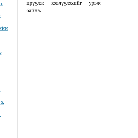
ирүүлж хэвлүүлэхийг урьж
o.
байна.
н
тийн
s:
н
No.
н