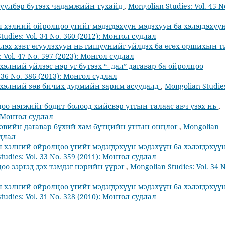
өгүүлбэр бүтээх чадамжийн тухайд
,
Mongolian Studies: Vol. 45 N
 хэлний ойролцоо үгийг мэдэгдэхүүн мэдэхүүн ба хэлэгдэхүү
tudies: Vol. 34 No. 360 (2012): Монгол судлал
лэх хэвт өгүүлэхүүн нь гишүүнийг үйлдэх ба өгөх-оршихын 
: Vol. 47 No. 597 (2023): Монгол судлал
элний үйлээс нэр үг бүтээх “- дал” дагавар ба ойролцоо
. 36 No. 386 (2013): Монгол судлал
хэлний зөв бичих дүрмийн зарим асуудалд
,
Mongolian Studie
о нэгжийг бодит болоод хийсвэр утгын талаас авч үзэх нь
,
): Монгол судлал
хэвийн дагавар бүхий хам бүтцийн утгын онцлог
,
Mongolian
удлал
 хэлний ойролцоо үгийг мэдэгдэхүүн мэдэхүүн ба хэлэгдэхүү
tudies: Vol. 33 No. 359 (2011): Монгол судлал
о зэргэд дэх тэмдэг нэрийн үүрэг
,
Mongolian Studies: Vol. 34 
 хэлний ойролцоо үгийг мэдэгдэхүүн мэдэхүүн ба хэлэгдэхүү
tudies: Vol. 31 No. 328 (2010): Монгол судлал