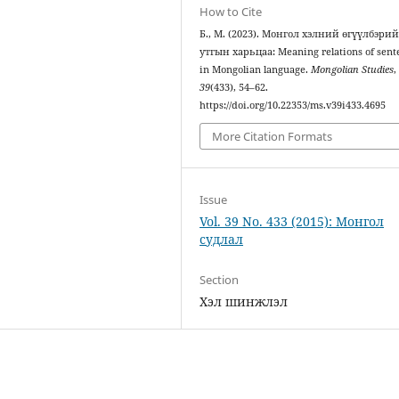
How to Cite
Б., М. (2023). Монгол хэлний өгүүлбэри
утгын харьцаа: Meaning relations of sent
in Mongolian language.
Mongolian Studies
,
39
(433), 54–62.
https://doi.org/10.22353/ms.v39i433.4695
More Citation Formats
Issue
Vol. 39 No. 433 (2015): Монгол
судлал
Section
Хэл шинжлэл