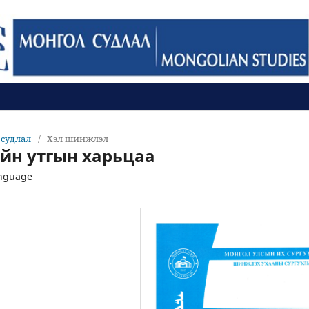
л судлал
/
Хэл шинжлэл
йн утгын харьцаа
anguage