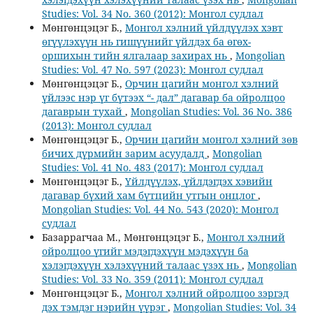
Studies: Vol. 34 No. 360 (2012): Монгол судлал
Мөнгөнцэцэг Б.,
Монгол хэлний үйлдүүлэх хэвт
өгүүлэхүүн нь гишүүнийг үйлдэх ба өгөх-
оршихын тийн ялгалаар захирах нь
,
Mongolian
Studies: Vol. 47 No. 597 (2023): Монгол судлал
Мөнгөнцэцэг Б.,
Орчин цагийн монгол хэлний
үйлээс нэр үг бүтээх “- дал” дагавар ба ойролцоо
дагаврын тухай
,
Mongolian Studies: Vol. 36 No. 386
(2013): Монгол судлал
Мөнгөнцэцэг Б.,
Орчин цагийн монгол хэлний зөв
бичих дүрмийн зарим асуудалд
,
Mongolian
Studies: Vol. 41 No. 483 (2017): Монгол судлал
Мөнгөнцэцэг Б.,
Үйлдүүлэх, үйлдэгдэх хэвийн
дагавар бүхий хам бүтцийн утгын онцлог
,
Mongolian Studies: Vol. 44 No. 543 (2020): Монгол
судлал
Базаррагчаа М., Мөнгөнцэцэг Б.,
Монгол хэлний
ойролцоо үгийг мэдэгдэхүүн мэдэхүүн ба
хэлэгдэхүүн хэлэхүүний талаас үзэх нь
,
Mongolian
Studies: Vol. 33 No. 359 (2011): Монгол судлал
Мөнгөнцэцэг Б.,
Монгол хэлний ойролцоо зэргэд
дэх тэмдэг нэрийн үүрэг
,
Mongolian Studies: Vol. 34