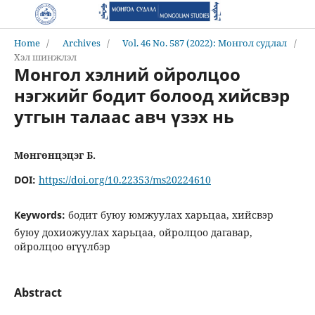
Home
/
Archives
/
Vol. 46 No. 587 (2022): Монгол судлал
/
Хэл шинжлэл
Монгол хэлний ойролцоо
нэгжийг бодит болоод хийсвэр
утгын талаас авч үзэх нь
Мөнгөнцэцэг Б.
DOI:
https://doi.org/10.22353/ms20224610
Keywords:
бодит буюу юмжуулах харьцаа, хийсвэр
буюу дохиожуулах харьцаа, ойролцоо дагавар,
ойролцоо өгүүлбэр
Abstract