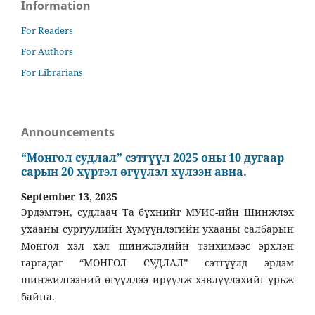
Information
For Readers
For Authors
For Librarians
Announcements
“Монгол судлал” сэтгүүл 2025 оны 10 дугаар
сарын 20 хүртэл өгүүлэл хүлээн авна.
September 13, 2025
Эрдэмтэн, судлаач Та бүхнийг МУИС-ийн Шинжлэх
ухааны сургуулийн Хүмүүнлэгийн ухааны салбарын
Монгол хэл хэл шинжлэлийн тэнхимээс эрхлэн
гаргадаг “МОНГОЛ СУДЛАЛ” сэтгүүлд эрдэм
шинжилгээний өгүүллээ ирүүлж хэвлүүлэхийг урьж
байна.