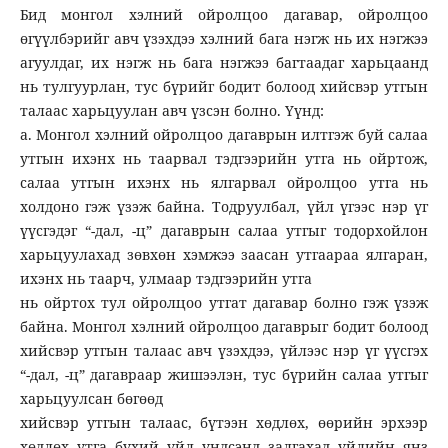
Бид монгол хэлний ойролцоо дагавар, ойролцоо
өгүүлбэрийг авч үзэхдээ хэлний бага нэгж нь их нэгжээ
агуулдаг, их нэгж нь бага нэгжээ багтаадаг харьцаанд
нь тулгуурлан, тус бүрийг бодит болоод хийсвэр утгын
талаас харьцуулан авч үзсэн болно. Үүнд:
а. Монгол хэлний ойролцоо дагаврын илтгэж буй салаа
утгын ихэнх нь таарвал тэдгээрийн утга нь ойртож,
салаа утгын ихэнх нь ялгарвал ойролцоо утга нь
холдоно гэж үзэж байна. Тодруулбал, үйл үгээс нэр үг
үүсгэдэг “-дал, -ц” дагаврын салаа утгыг тодорхойлон
харьцуулахад зөвхөн хэмжээ заасан утгаараа ялгаран,
ихэнх нь таарч, улмаар тэдгээрийн утга
нь ойртох тул ойролцоо утгат дагавар болно гэж үзэж
байна. Монгол хэлний ойролцоо дагаврыг бодит болоод
хийсвэр утгын талаас авч үзэхдээ, үйлээс нэр үг үүсгэх
“-дал, -ц” дагавраар жишээлэн, тус бүрийн салаа утгыг
харьцуулсан бөгөөд
хийсвэр утгын талаас, бүтээн хөдлөх, өөрийн эрхээр
хөдлөх утга бүхий үйл үндсэнд залгахад үйлийн янз