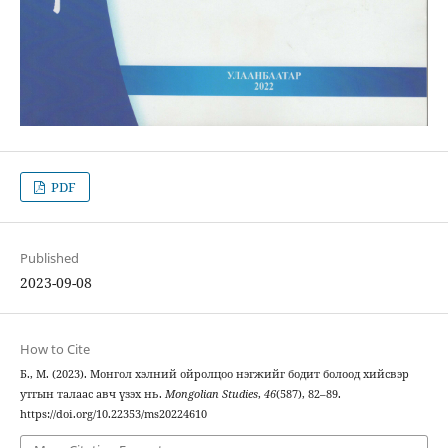
PDF
Published
2023-09-08
How to Cite
Б., М. (2023). Монгол хэлний ойролцоо нэгжийг бодит болоод хийсвэр
утгын талаас авч үзэх нь.
Mongolian Studies
,
46
(587), 82–89.
https://doi.org/10.22353/ms20224610