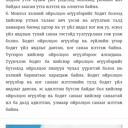
байдал заасан утга илтгэх нь олонтоо байна.
б. Монгол хэлний ойролцоо өгүүлбэрийг бодит болоод
хийсвэр утгын талаас авч үзсэн нь агуулгын талд
хамаарах бөгөөд эдгээр нь уг үйл явдал нэг юм уу, эсвэл
үйл явдлын тухай санаа төстэйд тулгуурлана гэж үзэж
болно. Бодит ойролцоо өгүүлбэр нь зүйлийн үгээр
бодит үйл явдлыг давтан, нэг санаа илтгэж байна.
Үүгээрээ хийсвэр ойролцоо өгүүлбэрээс ялгагдана.
Түүнчлэн бодит ба хийсвэр ойролцоо өгүүлбэрийг
бүтээхэд ойролцоо гишүүн чухал үүрэгтэй болох нь
хэлний баримтаас харагдаж байна. Бодит ойролцоо
өгүүлбэр нь нэг санааг илтгэхийн тулд бодит үйл
явдлыг давтан, эс адилтган бүтсэн байдаг бол хийсвэр
ойролцоо өгүүлбэр нь бодит санааг хийсвэр санаатай
ил ба далд адилтган, улмаар ойролцоо санааг илтгэж
байна.