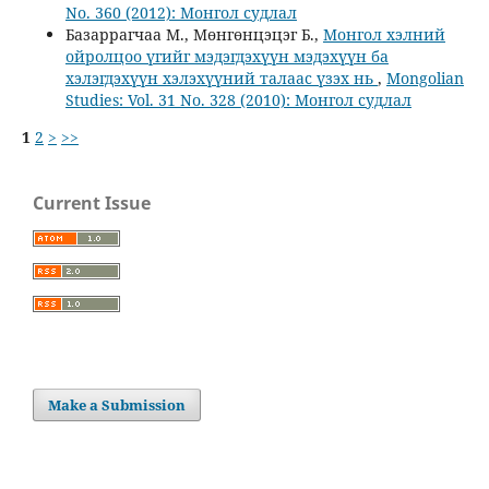
No. 360 (2012): Монгол судлал
Базаррагчаа М., Мөнгөнцэцэг Б.,
Монгол хэлний
ойролцоо үгийг мэдэгдэхүүн мэдэхүүн ба
хэлэгдэхүүн хэлэхүүний талаас үзэх нь
,
Mongolian
Studies: Vol. 31 No. 328 (2010): Монгол судлал
1
2
>
>>
Current Issue
Make a Submission