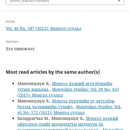
More Citation Formats
Issue
Vol. 46 No. 587 (2022): Монгол судлал
Section
Хэл шинжлэл
Most read articles by the same author(s)
Мөнгөнцэцэг Б.,
Монгол хэлний өгүүлбэрийн
утгын харьцаа
,
Mongolian Studies: Vol. 39 No. 433
(2015): Монгол судлал
Мөнгөнцэцэг Б.,
Монгол хүүхдийн үг, өгүүлбэр
бүтээх чадамжийн тухайд
,
Mongolian Studies: Vol.
45 No. 572 (2021): Монгол судлал
Базаррагчаа М., Мөнгөнцэцэг Б.,
Монгол хэлний
ойролцоо үгийг мэдэгдэхүүн мэдэхүүн ба
хэлэгдэхүүн хэлэхүүний талаас үзэх нь
,
Mongolian