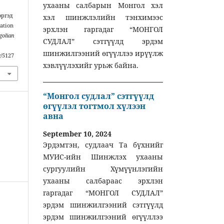
ухааны салбарын Монгол хэл
эргэд
хэл шинжлэлийн тэнхимээс
ation
эрхлэн гаргадаг “МОНГОЛ
olian
СУДЛАЛ” сэтгүүлд эрдэм
шинжилгээний өгүүллээ ирүүлж
w/5127
хэвлүүлэхийг урьж байна.
“Монгол судлал” сэтгүүлд
өгүүлэл тогтмол хүлээн
авна
September 10, 2024
Эрдэмтэн, судлаач Та бүхнийг
МУИС-ийн Шинжлэх ухааны
сургуулийн Хүмүүнлэгийн
ухааны салбараас эрхлэн
гаргадаг “МОНГОЛ СУДЛАЛ”
эрдэм шинжилгээний сэтгүүлд
эрдэм шинжилгээний өгүүллээ