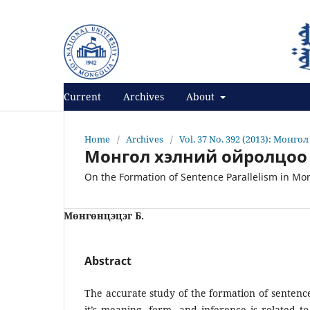
Register
Login
Current
Archives
About
Home
/
Archives
/
Vol. 37 No. 392 (2013): Монго
Монгол хэлний ойролцоо 
On the Formation of Sentence Parallelism in Mo
Мөнгөнцэцэг Б.
Abstract
The accurate study of the formation of sentence
it’s meaning, form, and inference is related to 