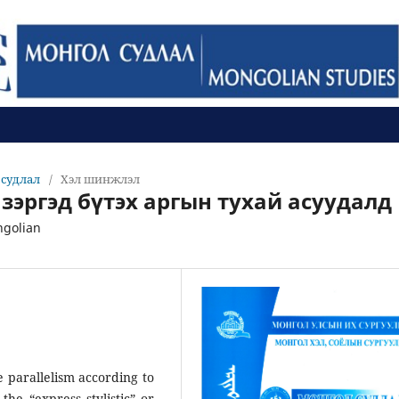
л судлал
/
Хэл шинжлэл
зэргэд бүтэх аргын тухай асуудалд
ngolian
 parallelism according to
the “express stylistic” or