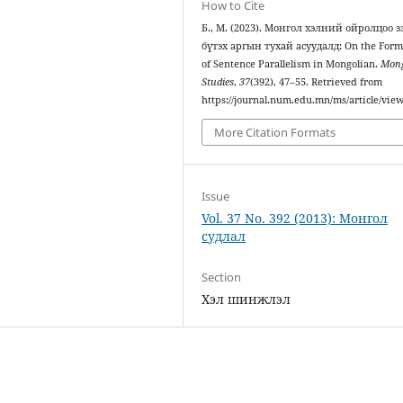
How to Cite
Б., М. (2023). Монгол хэлний ойролцоо з
бүтэх аргын тухай асуудалд: On the Form
of Sentence Parallelism in Mongolian.
Mong
Studies
,
37
(392), 47–55. Retrieved from
https://journal.num.edu.mn/ms/article/vie
More Citation Formats
Issue
Vol. 37 No. 392 (2013): Монгол
судлал
Section
Хэл шинжлэл