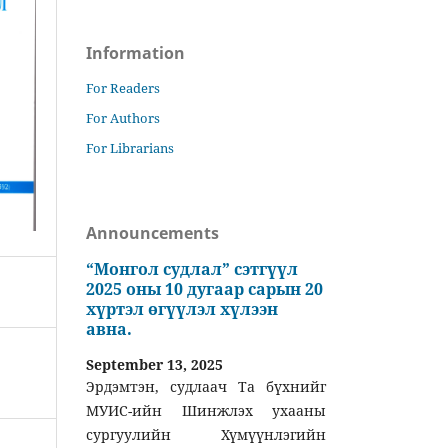
Information
For Readers
For Authors
For Librarians
Announcements
“Монгол судлал” сэтгүүл
2025 оны 10 дугаар сарын 20
хүртэл өгүүлэл хүлээн
авна.
September 13, 2025
Эрдэмтэн, судлаач Та бүхнийг
МУИС-ийн Шинжлэх ухааны
сургуулийн Хүмүүнлэгийн