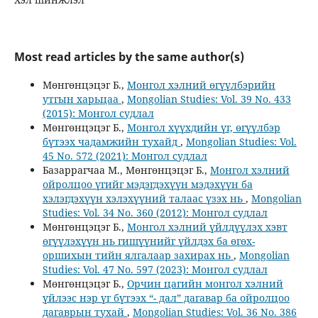
Most read articles by the same author(s)
Мөнгөнцэцэг Б.,
Монгол хэлний өгүүлбэрийн
утгын харьцаа
,
Mongolian Studies: Vol. 39 No. 433
(2015): Монгол судлал
Мөнгөнцэцэг Б.,
Монгол хүүхдийн үг, өгүүлбэр
бүтээх чадамжийн тухайд
,
Mongolian Studies: Vol.
45 No. 572 (2021): Монгол судлал
Базаррагчаа М., Мөнгөнцэцэг Б.,
Монгол хэлний
ойролцоо үгийг мэдэгдэхүүн мэдэхүүн ба
хэлэгдэхүүн хэлэхүүний талаас үзэх нь
,
Mongolian
Studies: Vol. 34 No. 360 (2012): Монгол судлал
Мөнгөнцэцэг Б.,
Монгол хэлний үйлдүүлэх хэвт
өгүүлэхүүн нь гишүүнийг үйлдэх ба өгөх-
оршихын тийн ялгалаар захирах нь
,
Mongolian
Studies: Vol. 47 No. 597 (2023): Монгол судлал
Мөнгөнцэцэг Б.,
Орчин цагийн монгол хэлний
үйлээс нэр үг бүтээх “- дал” дагавар ба ойролцоо
дагаврын тухай
,
Mongolian Studies: Vol. 36 No. 386