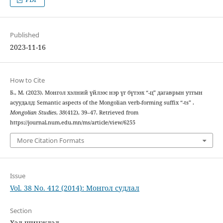
Published
2023-11-16
How to Cite
Б., М. (2023). Монгол хэлний үйлээс нэр үг бүтээх “-ц” дагаврын утгын
асуудалд: Semantic aspects of the Mongolian verb-forming suffix “-ts” .
Mongolian Studies
,
38
(412), 39–47. Retrieved from
https://journal.num.edu.mn/ms/article/view/6255
More Citation Formats
Issue
Vol. 38 No. 412 (2014): Монгол судлал
Section
Хэл шинжлэл