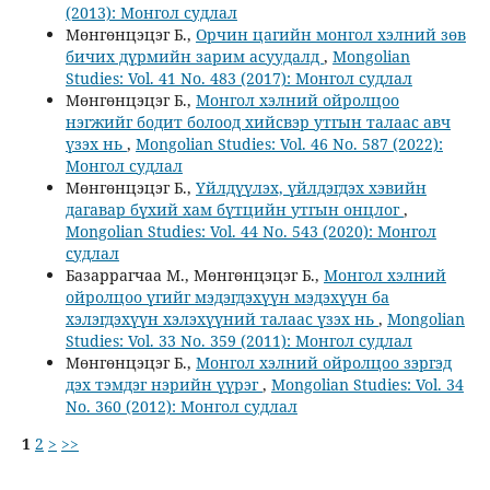
(2013): Монгол судлал
Мөнгөнцэцэг Б.,
Орчин цагийн монгол хэлний зөв
бичих дүрмийн зарим асуудалд
,
Mongolian
Studies: Vol. 41 No. 483 (2017): Монгол судлал
Мөнгөнцэцэг Б.,
Монгол хэлний ойролцоо
нэгжийг бодит болоод хийсвэр утгын талаас авч
үзэх нь
,
Mongolian Studies: Vol. 46 No. 587 (2022):
Монгол судлал
Мөнгөнцэцэг Б.,
Үйлдүүлэх, үйлдэгдэх хэвийн
дагавар бүхий хам бүтцийн утгын онцлог
,
Mongolian Studies: Vol. 44 No. 543 (2020): Монгол
судлал
Базаррагчаа М., Мөнгөнцэцэг Б.,
Монгол хэлний
ойролцоо үгийг мэдэгдэхүүн мэдэхүүн ба
хэлэгдэхүүн хэлэхүүний талаас үзэх нь
,
Mongolian
Studies: Vol. 33 No. 359 (2011): Монгол судлал
Мөнгөнцэцэг Б.,
Монгол хэлний ойролцоо зэргэд
дэх тэмдэг нэрийн үүрэг
,
Mongolian Studies: Vol. 34
No. 360 (2012): Монгол судлал
1
2
>
>>