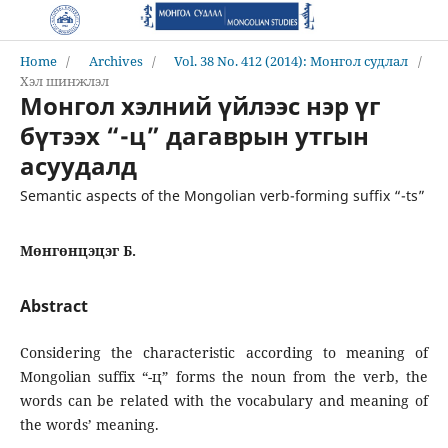
Home
/
Archives
/
Vol. 38 No. 412 (2014): Монгол судлал
/
Хэл шинжлэл
Монгол хэлний үйлээс нэр үг
бүтээх “-ц” дагаврын утгын
асуудалд
Semantic aspects of the Mongolian verb-forming suffix “-ts”
Мөнгөнцэцэг Б.
Abstract
Considering the characteristic according to meaning of
Mongolian suffix “-ц” forms the noun from the verb, the
words can be related with the vocabulary and meaning of
the words’ meaning.