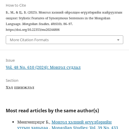
How to Cite
Б., М., & Ц., Б. (2025). Монгол хэлний ойролцоо өгүүлбэрийн найруулгын
онцлог: Stylistic Features of Synonymous Sentences in the Mongolian
Language.
Mongolian Studies
,
48
(610), 86–97.
https://doi.org/10.22353/ms20244806
More Citation Formats
Issue
Vol. 48 No. 610 (2024): Монгол судлал
Section
Хэл шинжлэл
Most read articles by the same author(s)
Мөнгөнцэцэг Б.,
Монгол хэлний өгүүлбэрийн
утгын харьцаа
,
Mongolian Studies: Vol. 39 No. 433