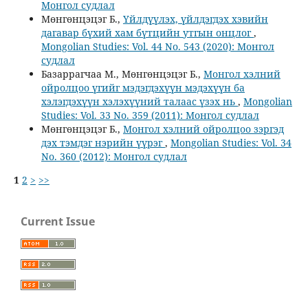
Монгол судлал
Мөнгөнцэцэг Б.,
Үйлдүүлэх, үйлдэгдэх хэвийн
дагавар бүхий хам бүтцийн утгын онцлог
,
Mongolian Studies: Vol. 44 No. 543 (2020): Монгол
судлал
Базаррагчаа М., Мөнгөнцэцэг Б.,
Монгол хэлний
ойролцоо үгийг мэдэгдэхүүн мэдэхүүн ба
хэлэгдэхүүн хэлэхүүний талаас үзэх нь
,
Mongolian
Studies: Vol. 33 No. 359 (2011): Монгол судлал
Мөнгөнцэцэг Б.,
Монгол хэлний ойролцоо зэргэд
дэх тэмдэг нэрийн үүрэг
,
Mongolian Studies: Vol. 34
No. 360 (2012): Монгол судлал
1
2
>
>>
Current Issue