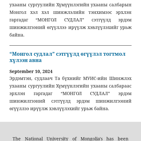
ухааны сургуулийн Хүмүүнлэгийн ухааны салбарын
Монгол хэл хэл шинжлэлийн тэнхимээс эрхлэн
гаргадаг “МОНГОЛ СУДЛАЛ” сэтгүүлд эрдэм
шинжилгээний өгүүллээ ирүүлж хэвлүүлэхийг урьж
байна.
“Монгол судлал” сэтгүүлд өгүүлэл тогтмол
хүлээн авна
September 10, 2024
Эрдэмтэн, судлаач Та бүхнийг МУИС-ийн Шинжлэх
ухааны сургуулийн Хүмүүнлэгийн ухааны салбараас
эрхлэн гаргадаг “МОНГОЛ СУДЛАЛ” эрдэм
шинжилгээний сэтгүүлд эрдэм шинжилгээний
өгүүллээ ирүүлж хэвлүүлэхийг урьж байна.
The National University of Mongolia's has been