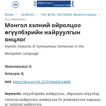
Home
/
Archives
/
Vol. 48 No. 610 (2024): Монгол судлал
/
Хэл шинжлэл
Монгол хэлний ойролцоо
өгүүлбэрийн найруулгын
онцлог
Stylistic Features of Synonymous Sentences in the
Mongolian Language
Мөнгөнцэцэг Б.
Батдорж Ц.
DOI:
https://doi.org/10.22353/ms20244806
Keywords:
өгүүлбэрийн найруулга,, ойролцоо өгүүлбэр,
тэгшлэх найруулга, юмжуулах ба дохиожуулах харьцаа,
эс тэгшлэх найруулга