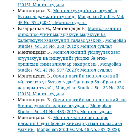
(2015): Монгол судлал
Мөнгөнцэцэг Б.,
Монгол хүүхдийн үг, өгүүлбэр
бүтээх чадамжийн тухайд
,
Mongolian Studies: Vol.
45 No. 572 (2021): Монгол судлал
Базаррагчаа М., Мөнгөнцэцэг Б.,
Монгол хэлний
ойролцоо үгийг мэдэгдэхүүн мэдэхүүн ба
хэлэгдэхүүн хэлэхүүний талаас үзэх нь
,
Mongolian
Studies: Vol. 34 No. 360 (2012): Монгол судлал
Мөнгөнцэцэг Б.,
Монгол хэлний үйлдүүлэх хэвт
өгүүлэхүүн нь гишүүнийг үйлдэх ба өгөх-
оршихын тийн ялгалаар захирах нь
,
Mongolian
Studies: Vol. 47 No. 597 (2023): Монгол судлал
Мөнгөнцэцэг Б.,
Орчин цагийн монгол хэлний
үйлээс нэр үг бүтээх “- дал” дагавар ба ойролцоо
дагаврын тухай
,
Mongolian Studies: Vol. 36 No. 386
(2013): Монгол судлал
Мөнгөнцэцэг Б.,
Орчин цагийн монгол хэлний зөв
бичих дүрмийн зарим асуудалд
,
Mongolian
Studies: Vol. 41 No. 483 (2017): Монгол судлал
Мөнгөнцэцэг Б.,
Монгол хэлний ойролцоо
нэгжийг бодит болоод хийсвэр утгын талаас авч
үзэх нь
,
Mongolian Studies: Vol. 46 No. 587 (2022):