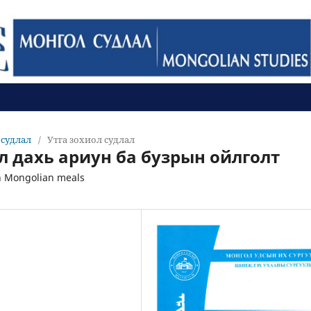
л судлал
/
Утга зохиол судлал
л дахь ариун ба бузрын ойлголт
in Mongolian meals