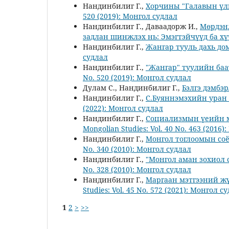
Нандинбилиг Г.,
Хорчины "Галавын үлг
520 (2019): Монгол судлал
Нандинбилиг Г., Даваадорж И.,
Мөрдэн
задлан шинжлэх нь: Эмэгтэйчүүд ба х
Нандинбилиг Г.,
Жангар тууль дахь д
судлал
Нандинбилиг Г.,
"Жангар" туулийн ба
No. 520 (2019): Монгол судлал
Дулам С., Нандинбилиг Г.,
Бэлгэ дэмбэ
Нандинбилиг Г.,
С.Буяннэмэхийн уран 
(2022): Монгол судлал
Нандинбилиг Г.,
Социализмын үеийн м
Mongolian Studies: Vol. 40 No. 463 (2016
Нандинбилиг Г.,
Монгол тоглоомын соё
No. 340 (2010): Монгол судлал
Нандинбилиг Г.,
"Монгол аман зохиол 
No. 328 (2010): Монгол судлал
Нандинбилиг Г.,
Маргаан мэтгээний ж
Studies: Vol. 45 No. 572 (2021): Монгол с
1
2
>
>>