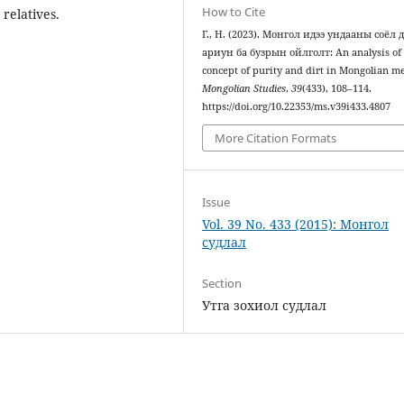
How to Cite
 relatives.
Г., Н. (2023). Монгол идээ ундааны соёл 
ариун ба бузрын ойлголт: An analysis of
concept of purity and dirt in Mongolian me
Mongolian Studies
,
39
(433), 108–114.
https://doi.org/10.22353/ms.v39i433.4807
More Citation Formats
Issue
Vol. 39 No. 433 (2015): Монгол
судлал
Section
Утга зохиол судлал