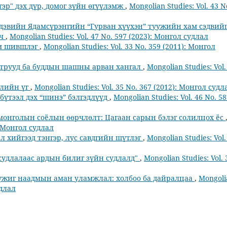
эр" дэх дүр, домог зүйн өгүүлэмж
,
Mongolian Studies: Vol. 43 N
дэвийн Ядамсүрэнгийн “Гурван хүүхэн” туужийн хам сэдвий
үч
,
Mongolian Studies: Vol. 47 No. 597 (2023): Монгол судлал
ом шившлэг
,
Mongolian Studies: Vol. 33 No. 359 (2011): Монгол
атрууд ба буддын шашны арван хангал
,
Mongolian Studies: Vol.
рлийн үг
,
Mongolian Studies: Vol. 35 No. 367 (2012): Монгол судл
бүтээл дэх “шинэ” бэлгэдлүүд
,
Mongolian Studies: Vol. 46 No. 5
онголын соёлын өөрчлөлт: Цагаан сарын бэлэг солилцох ёс
): Монгол судлал
л хийгээд тэнгэр, лус савдгийн шүтлэг
,
Mongolian Studies: Vol.
судлалаас ардын билиг зүйн судлалд"
,
Mongolian Studies: Vol. 
үжиг наадмын аман уламжлал: холбоо ба дайралцаа
,
Mongoli
удлал