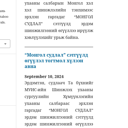
ухааны салбарын Монгол хэл
хэл шинжлэлийн тэнхимээс
дахь
эрхлэн гаргадаг “МОНГОЛ
 taboo
als.
СУДЛАЛ” сэтгүүлд эрдэм
шинжилгээний өгүүллээ ирүүлж
хэвлүүлэхийг урьж байна.
“Монгол судлал” сэтгүүлд
өгүүлэл тогтмол хүлээн
авна
September 10, 2024
Эрдэмтэн, судлаач Та бүхнийг
МУИС-ийн Шинжлэх ухааны
сургуулийн Хүмүүнлэгийн
ухааны салбараас эрхлэн
гаргадаг “МОНГОЛ СУДЛАЛ”
эрдэм шинжилгээний сэтгүүлд
эрдэм шинжилгээний өгүүллээ