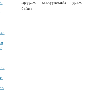
ирүүлж хэвлүүлэхийг урьж
o.
байна.
г
 43
ал
87
,
 32
31
an