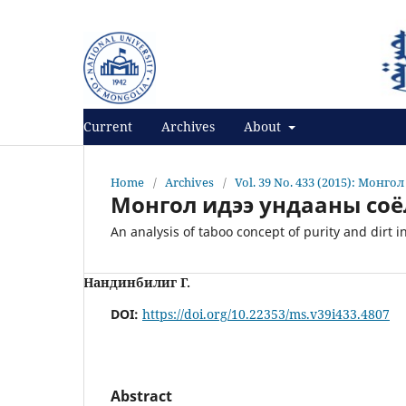
Register
Login
Current
Archives
About
Home
/
Archives
/
Vol. 39 No. 433 (2015): Монго
Монгол идээ ундааны соё
An analysis of taboo concept of purity and dirt 
Нандинбилиг Г.
DOI:
https://doi.org/10.22353/ms.v39i433.4807
Abstract