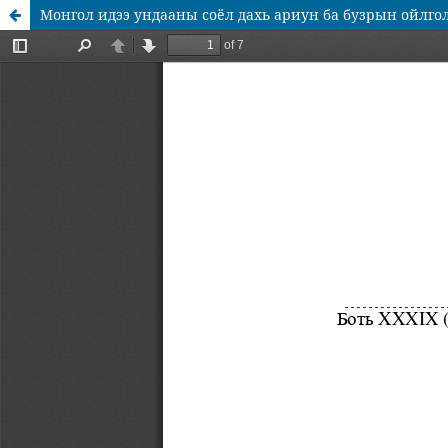
Монгол идээ ундааны соёл дахь ариун ба бузрын ойлго