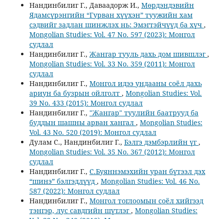
Нандинбилиг Г., Даваадорж И.,
Мөрдэндэвийн
Ядамсүрэнгийн “Гурван хүүхэн” туужийн хам
сэдвийг задлан шинжлэх нь: Эмэгтэйчүүд ба хүч
,
Mongolian Studies: Vol. 47 No. 597 (2023): Монгол
судлал
Нандинбилиг Г.,
Жангар тууль дахь дом шившлэг
,
Mongolian Studies: Vol. 33 No. 359 (2011): Монгол
судлал
Нандинбилиг Г.,
Монгол идээ ундааны соёл дахь
ариун ба бузрын ойлголт
,
Mongolian Studies: Vol.
39 No. 433 (2015): Монгол судлал
Нандинбилиг Г.,
"Жангар" туулийн баатрууд ба
буддын шашны арван хангал
,
Mongolian Studies:
Vol. 43 No. 520 (2019): Монгол судлал
Дулам С., Нандинбилиг Г.,
Бэлгэ дэмбэрлийн үг
,
Mongolian Studies: Vol. 35 No. 367 (2012): Монгол
судлал
Нандинбилиг Г.,
С.Буяннэмэхийн уран бүтээл дэх
“шинэ” бэлгэдлүүд
,
Mongolian Studies: Vol. 46 No.
587 (2022): Монгол судлал
Нандинбилиг Г.,
Монгол тоглоомын соёл хийгээд
тэнгэр, лус савдгийн шүтлэг
,
Mongolian Studies: