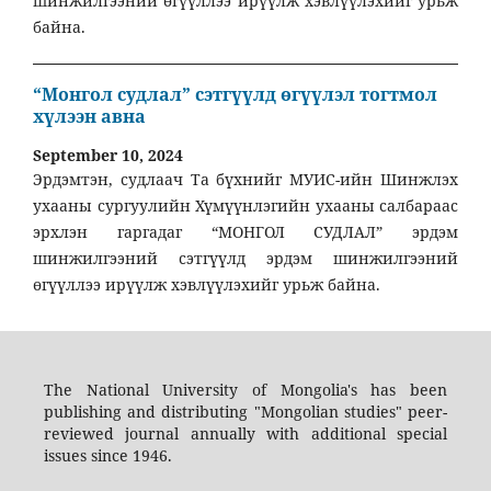
шинжилгээний өгүүллээ ирүүлж хэвлүүлэхийг урьж
байна.
“Монгол судлал” сэтгүүлд өгүүлэл тогтмол
хүлээн авна
September 10, 2024
Эрдэмтэн, судлаач Та бүхнийг МУИС-ийн Шинжлэх
ухааны сургуулийн Хүмүүнлэгийн ухааны салбараас
эрхлэн гаргадаг “МОНГОЛ СУДЛАЛ” эрдэм
шинжилгээний сэтгүүлд эрдэм шинжилгээний
өгүүллээ ирүүлж хэвлүүлэхийг урьж байна.
The National University of Mongolia's has been
publishing and distributing "Mongolian studies" peer-
reviewed journal annually with additional special
issues since 1946.