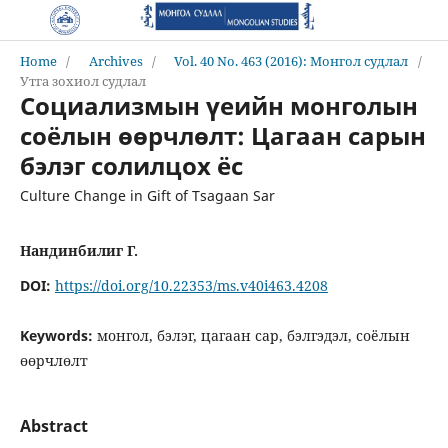
Home
/
Archives
/
Vol. 40 No. 463 (2016): Монгол судлал
/
Утга зохиол судлал
Социализмын үеийн монголын
соёлын өөрчлөлт: Цагаан сарын
бэлэг солилцох ёс
Culture Change in Gift of Tsagaan Sar
Нандинбилиг Г.
DOI:
https://doi.org/10.22353/ms.v40i463.4208
Keywords:
монгол, бэлэг, цагаан сар, бэлгэдэл, соёлын
өөрчлөлт
Abstract