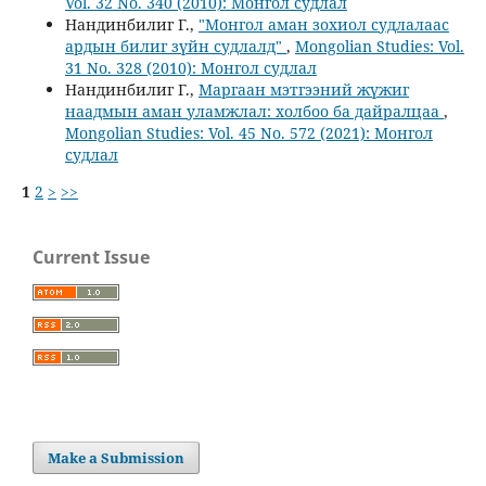
Vol. 32 No. 340 (2010): Монгол судлал
Нандинбилиг Г.,
"Монгол аман зохиол судлалаас
ардын билиг зүйн судлалд"
,
Mongolian Studies: Vol.
31 No. 328 (2010): Монгол судлал
Нандинбилиг Г.,
Маргаан мэтгээний жүжиг
наадмын аман уламжлал: холбоо ба дайралцаа
,
Mongolian Studies: Vol. 45 No. 572 (2021): Монгол
судлал
1
2
>
>>
Current Issue
Make a Submission