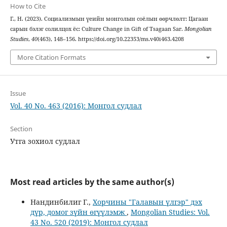
How to Cite
Г., Н. (2023). Социализмын үеийн монголын соёлын өөрчлөлт: Цагаан
сарын бэлэг солилцох ёс: Culture Change in Gift of Tsagaan Sar.
Mongolian
Studies
,
40
(463), 148–156. https://doi.org/10.22353/ms.v40i463.4208
More Citation Formats
Issue
Vol. 40 No. 463 (2016): Монгол судлал
Section
Утга зохиол судлал
Most read articles by the same author(s)
Нандинбилиг Г.,
Хорчины "Галавын үлгэр" дэх
дүр, домог зүйн өгүүлэмж
,
Mongolian Studies: Vol.
43 No. 520 (2019): Монгол судлал