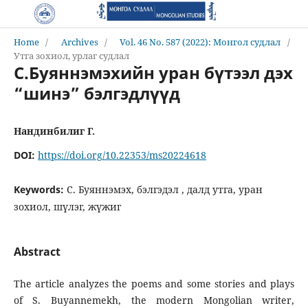
Home
/
Archives
/
Vol. 46 No. 587 (2022): Монгол судлал
/
Утга зохиол, урлаг судлал
С.Буяннэмэхийн уран бүтээл дэх
“шинэ” бэлгэдлүүд
Нандинбилиг Г.
DOI:
https://doi.org/10.22353/ms20224618
Keywords:
С. Буяннэмэх, бэлгэдэл , далд утга, уран
зохиол, шүлэг, жүжиг
Abstract
The article analyzes the poems and some stories and plays
of S. Buyannemekh, the modern Mongolian writer,