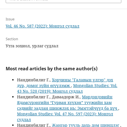
Issue
Vol. 46 No. 587 (2022): Монгол судлал
Section
Утга зохиол, урлаг судлал
Most read articles by the same author(s)
Нандинбилиг Г.,
Хорчины "Галавын үлгэр" дэх
дүр, домог зүйн өгүүлэмж
,
Mongolian Studies: Vol.
43 No. 520 (2019): Монгол судлал
Нандинбилиг Г., Даваадорж И.,
Мөрдэндэвийн
Ядамсүрэнгийн “Гурван хүүхэн” туужийн хам
сэдвийг задлан шинжлэх нь: Эмэгтэйчүүд ба хүч
,
Mongolian Studies: Vol. 47 No. 597 (2023): Монгол
судлал
Нандинбилиг Г.,
Жангар тууль дахь дом шившлэг
,