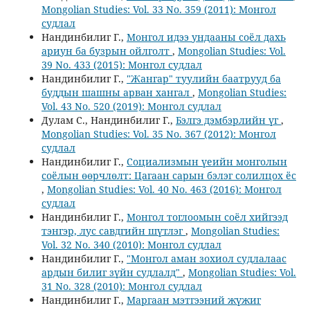
Mongolian Studies: Vol. 33 No. 359 (2011): Монгол
судлал
Нандинбилиг Г.,
Монгол идээ ундааны соёл дахь
ариун ба бузрын ойлголт
,
Mongolian Studies: Vol.
39 No. 433 (2015): Монгол судлал
Нандинбилиг Г.,
"Жангар" туулийн баатрууд ба
буддын шашны арван хангал
,
Mongolian Studies:
Vol. 43 No. 520 (2019): Монгол судлал
Дулам С., Нандинбилиг Г.,
Бэлгэ дэмбэрлийн үг
,
Mongolian Studies: Vol. 35 No. 367 (2012): Монгол
судлал
Нандинбилиг Г.,
Социализмын үеийн монголын
соёлын өөрчлөлт: Цагаан сарын бэлэг солилцох ёс
,
Mongolian Studies: Vol. 40 No. 463 (2016): Монгол
судлал
Нандинбилиг Г.,
Монгол тоглоомын соёл хийгээд
тэнгэр, лус савдгийн шүтлэг
,
Mongolian Studies:
Vol. 32 No. 340 (2010): Монгол судлал
Нандинбилиг Г.,
"Монгол аман зохиол судлалаас
ардын билиг зүйн судлалд"
,
Mongolian Studies: Vol.
31 No. 328 (2010): Монгол судлал
Нандинбилиг Г.,
Маргаан мэтгээний жүжиг