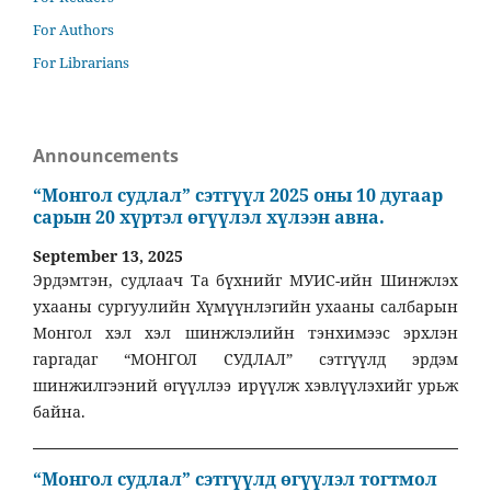
For Authors
For Librarians
Announcements
“Монгол судлал” сэтгүүл 2025 оны 10 дугаар
сарын 20 хүртэл өгүүлэл хүлээн авна.
September 13, 2025
Эрдэмтэн, судлаач Та бүхнийг МУИС-ийн Шинжлэх
ухааны сургуулийн Хүмүүнлэгийн ухааны салбарын
Монгол хэл хэл шинжлэлийн тэнхимээс эрхлэн
гаргадаг “МОНГОЛ СУДЛАЛ” сэтгүүлд эрдэм
шинжилгээний өгүүллээ ирүүлж хэвлүүлэхийг урьж
байна.
“Монгол судлал” сэтгүүлд өгүүлэл тогтмол