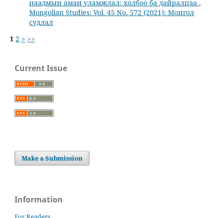
наадмын аман уламжлал: холбоо ба дайралцаа
,
Mongolian Studies: Vol. 45 No. 572 (2021): Монгол
судлал
1
2
>
>>
Current Issue
Make a Submission
Information
For Readers