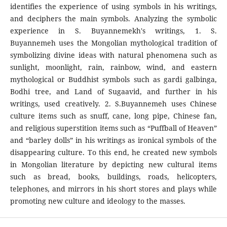
identifies the experience of using symbols in his writings,
and deciphers the main symbols. Analyzing the symbolic
experience in S. Buyannemekh's writings, 1. S.
Buyannemeh uses the Mongolian mythological tradition of
symbolizing divine ideas with natural phenomena such as
sunlight, moonlight, rain, rainbow, wind, and eastern
mythological or Buddhist symbols such as gardi galbinga,
Bodhi tree, and Land of Sugaavid, and further in his
writings, used creatively. 2. S.Buyannemeh uses Chinese
culture items such as snuff, cane, long pipe, Chinese fan,
and religious superstition items such as “Puffball of Heaven”
and “barley dolls” in his writings as ironical symbols of the
disappearing culture. To this end, he created new symbols
in Mongolian literature by depicting new cultural items
such as bread, books, buildings, roads, helicopters,
telephones, and mirrors in his short stores and plays while
promoting new culture and ideology to the masses.