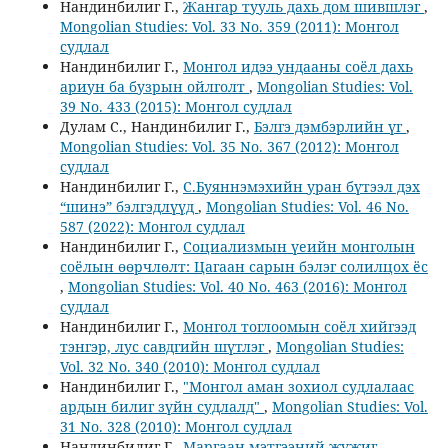
Нандинбилиг Г.,
Жангар тууль дахь дом шившлэг
,
Mongolian Studies: Vol. 33 No. 359 (2011): Монгол
судлал
Нандинбилиг Г.,
Монгол идээ ундааны соёл дахь
ариун ба бузрын ойлголт
,
Mongolian Studies: Vol.
39 No. 433 (2015): Монгол судлал
Дулам С., Нандинбилиг Г.,
Бэлгэ дэмбэрлийн үг
,
Mongolian Studies: Vol. 35 No. 367 (2012): Монгол
судлал
Нандинбилиг Г.,
С.Буяннэмэхийн уран бүтээл дэх
“шинэ” бэлгэдлүүд
,
Mongolian Studies: Vol. 46 No.
587 (2022): Монгол судлал
Нандинбилиг Г.,
Социализмын үеийн монголын
соёлын өөрчлөлт: Цагаан сарын бэлэг солилцох ёс
,
Mongolian Studies: Vol. 40 No. 463 (2016): Монгол
судлал
Нандинбилиг Г.,
Монгол тоглоомын соёл хийгээд
тэнгэр, лус савдгийн шүтлэг
,
Mongolian Studies:
Vol. 32 No. 340 (2010): Монгол судлал
Нандинбилиг Г.,
"Монгол аман зохиол судлалаас
ардын билиг зүйн судлалд"
,
Mongolian Studies: Vol.
31 No. 328 (2010): Монгол судлал
Нандинбилиг Г.,
Маргаан мэтгээний жүжиг