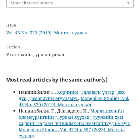
More Citation Formats
Issue
Vol. 43 No. 520 (2019): Монгол судлал
Section
Утга зохиол, урлаг судлал
Most read articles by the same author(s)
Нандинбилиг Г.,
Хорчины "Галавын үлгэр" дэх
дүр, домог зүйн өгүүлэмж
,
Mongolian Studies: Vol.
43 No. 520 (2019): Монгол судлал
Нандинбилиг Г., Даваадорж И.,
Мөрдэндэвийн
Ядамсүрэнгийн “Гурван хүүхэн” туужийн хам
сэдвийг задлан шинжлэх нь: Эмэгтэйчүүд ба хүч
,
Mongolian Studies: Vol. 47 No. 597 (2023): Монгол
судлал