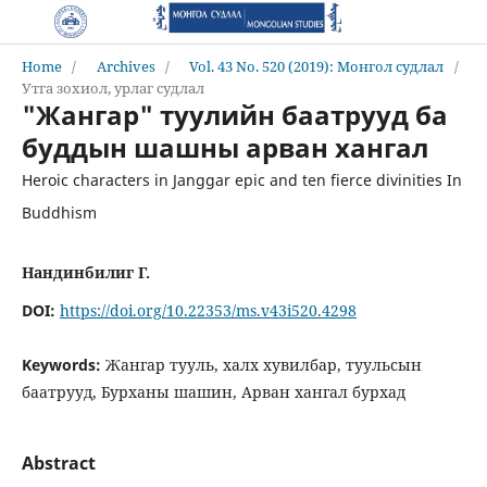
Home
/
Archives
/
Vol. 43 No. 520 (2019): Монгол судлал
/
Утга зохиол, урлаг судлал
"Жангар" туулийн баатрууд ба
буддын шашны арван хангал
Heroic characters in Janggar epic and ten fierce divinities In
Buddhism
Нандинбилиг Г.
DOI:
https://doi.org/10.22353/ms.v43i520.4298
Keywords:
Жангар тууль, халх хувилбар, туульсын
баатрууд, Бурханы шашин, Арван хангал бурхад
Abstract