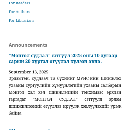
For Readers
For Authors
For Librarians
Announcements
“Монгол судлал” сэтгүүл 2025 оны 10 дугаар
сарын 20 хүртэл өгүүлэл хүлээн авна.
September 13, 2025
Эрдэмтэн, судлаач Та бүхнийг МУИС-ийн Шинжлэх
ухааны сургуулийн Хүмүүнлэгийн ухааны салбарын
Монгол хэл хэл шинжлэлийн тэнхимээс эрхлэн
гаргадаг “МОНГОЛ СУДЛАЛ” сэтгүүлд эрдэм
шинжилгээний өгүүллээ ирүүлж хэвлүүлэхийг урьж
байна.