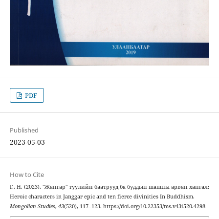
PDF
Published
2023-05-03
How to Cite
Г., Н. (2023). "Жангар" туулийн баатрууд ба буддын шашны арван хангал:
Heroic characters in Janggar epic and ten fierce divinities In Buddhism.
Mongolian Studies
,
43
(520), 117–123. https://doi.org/10.22353/ms.v43i520.4298