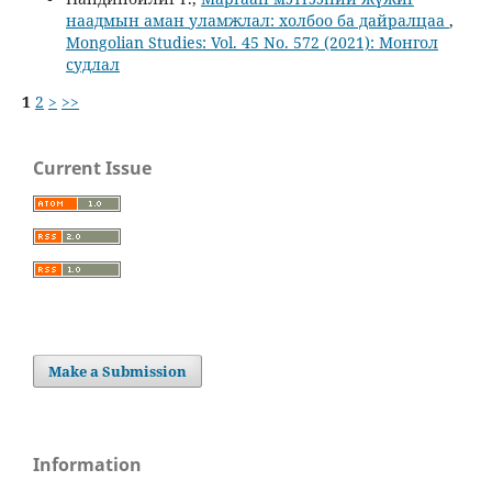
наадмын аман уламжлал: холбоо ба дайралцаа
,
Mongolian Studies: Vol. 45 No. 572 (2021): Монгол
судлал
1
2
>
>>
Current Issue
Make a Submission
Information