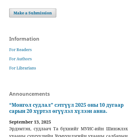
Make a Submission
Information
For Readers
For Authors
For Librarians
Announcements
“Монгол судлал” сэтгүүл 2025 оны 10 дугаар
сарын 20 хүртэл өгүүлэл хүлээн авна.
September 13, 2025
Эрдэмтэн, судлаач Та бүхнийг МУИС-ийн Шинжлэх
ухааны сургуулийн Хүмүүнлэгийн ухааны салбарын