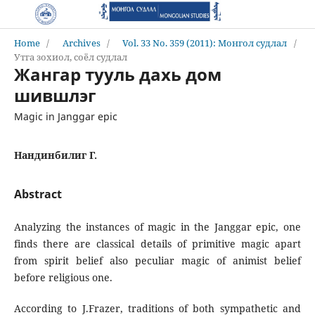
Home
/
Archives
/
Vol. 33 No. 359 (2011): Монгол судлал
/
Утга зохиол, соёл судлал
Жангар тууль дахь дом
шившлэг
Magic in Janggar epic
Нандинбилиг Г.
Abstract
Analyzing the instances of magic in the Janggar epic, one
finds there are classical details of primitive magic apart
from spirit belief also peculiar magic of animist belief
before religious one.
According to J.Frazer, traditions of both sympathetic and