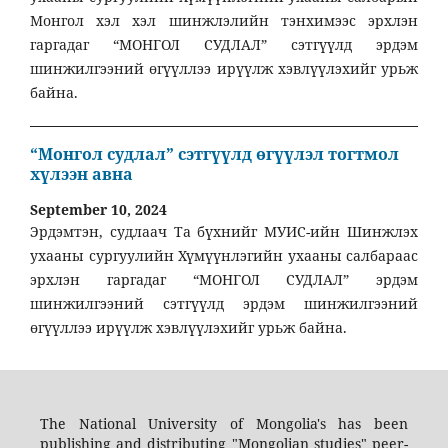
Монгол хэл хэл шинжлэлийн тэнхимээс эрхлэн
гаргадаг “МОНГОЛ СУДЛАЛ” сэтгүүлд эрдэм
шинжилгээний өгүүллээ ирүүлж хэвлүүлэхийг урьж
байна.
“Монгол судлал” сэтгүүлд өгүүлэл тогтмол
хүлээн авна
September 10, 2024
Эрдэмтэн, судлаач Та бүхнийг МУИС-ийн Шинжлэх
ухааны сургуулийн Хүмүүнлэгийн ухааны салбараас
эрхлэн гаргадаг “МОНГОЛ СУДЛАЛ” эрдэм
шинжилгээний сэтгүүлд эрдэм шинжилгээний
өгүүллээ ирүүлж хэвлүүлэхийг урьж байна.
The National University of Mongolia's has been
publishing and distributing "Mongolian studies" peer-