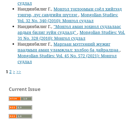
судлал
Нандинбилиг Г.,
Монгол тоглоомын соёл хийгээд
тэнгэр, лус савдгийн шүтлэг
,
Mongolian Studies:
Vol. 32 No. 340 (2010): Монгол судлал
Нандинбилиг Г.,
"Монгол аман зохиол судлалаас
ардын билиг зүйн судлалд"
,
Mongolian Studies: Vol.
31 No. 328 (2010): Монгол судлал
Нандинбилиг Г.,
Маргаан мэтгээний жүжиг
наадмын аман уламжлал: холбоо ба дайралцаа
,
Mongolian Studies: Vol. 45 No. 572 (2021): Монгол
судлал
1
2
>
>>
Current Issue