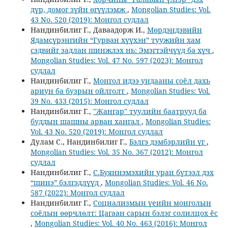
дүр, домог зүйн өгүүлэмж
,
Mongolian Studies: Vol.
43 No. 520 (2019): Монгол судлал
Нандинбилиг Г., Даваадорж И.,
Мөрдэндэвийн
Ядамсүрэнгийн “Гурван хүүхэн” туужийн хам
сэдвийг задлан шинжлэх нь: Эмэгтэйчүүд ба хүч
,
Mongolian Studies: Vol. 47 No. 597 (2023): Монгол
судлал
Нандинбилиг Г.,
Монгол идээ ундааны соёл дахь
ариун ба бузрын ойлголт
,
Mongolian Studies: Vol.
39 No. 433 (2015): Монгол судлал
Нандинбилиг Г.,
"Жангар" туулийн баатрууд ба
буддын шашны арван хангал
,
Mongolian Studies:
Vol. 43 No. 520 (2019): Монгол судлал
Дулам С., Нандинбилиг Г.,
Бэлгэ дэмбэрлийн үг
,
Mongolian Studies: Vol. 35 No. 367 (2012): Монгол
судлал
Нандинбилиг Г.,
С.Буяннэмэхийн уран бүтээл дэх
“шинэ” бэлгэдлүүд
,
Mongolian Studies: Vol. 46 No.
587 (2022): Монгол судлал
Нандинбилиг Г.,
Социализмын үеийн монголын
соёлын өөрчлөлт: Цагаан сарын бэлэг солилцох ёс
,
Mongolian Studies: Vol. 40 No. 463 (2016): Монгол