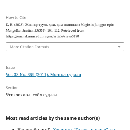
How to Cite
Г., Н. (2023). Жангар тууль дахь дом шившлэг: Magic in Janggar epic.
Mongolian Studies
,
33
(359), 104–112. Retrieved from
https://journal.num.edu.mn/ms/article/view/5190
More Citation Formats
Issue
Vol. 33 No. 359 (2011): Монгол судлал
Section
Утга зохиол, соёл судлал
Most read articles by the same author(s)
Нандинбилиг Г.,
Хорчины "Галавын үлгэр" дэх