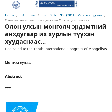
Home
/
Archives
/
Vol. 33 No. 359 (2011): Монгол судлал
/
Олон улсын монголч эрдэмтний Х хуралд зориулав
Олон улсын монголч эрдэмтний
анхдугаар их хурлын түүхэн
хуудаснаас...
Dedicated to the Tenth International Congress of Mongolists
Монгол судлал
Abstract
ххх