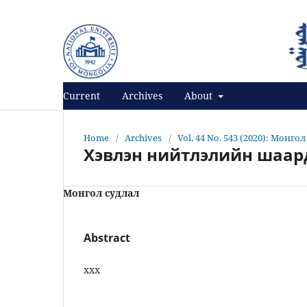
Register
Login
Current
Archives
About
Home
/
Archives
/
Vol. 44 No. 543 (2020): Монго
Хэвлэн нийтлэлийн шаар
Монгол судлал
Abstract
ххх