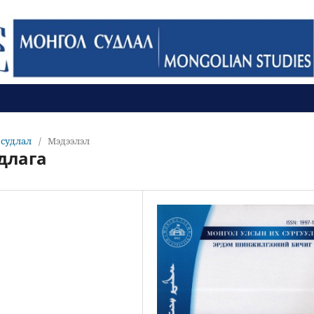
л судлал
/
Мэдээлэл
длага