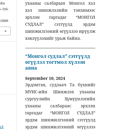
ухааны салбарын Монгол хэл
ийн
5–316.
хэл шинжлэлийн тэнхимээс
эрхлэн гаргадаг “МОНГОЛ
w/5889
СУДЛАЛ” сэтгүүлд эрдэм
шинжилгээний өгүүллээ ирүүлж
хэвлүүлэхийг урьж байна.
“Монгол судлал” сэтгүүлд
өгүүлэл тогтмол хүлээн
авна
September 10, 2024
Эрдэмтэн, судлаач Та бүхнийг
МУИС-ийн Шинжлэх ухааны
сургуулийн Хүмүүнлэгийн
ухааны салбараас эрхлэн
гаргадаг “МОНГОЛ СУДЛАЛ”
эрдэм шинжилгээний сэтгүүлд
ал
эрдэм шинжилгээний өгүүллээ