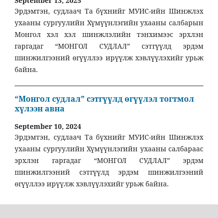
September 13, 2025
Эрдэмтэн, судлаач Та бүхнийг МУИС-ийн Шинжлэх
ухааны сургуулийн Хүмүүнлэгийн ухааны салбарын
Монгол хэл хэл шинжлэлийн тэнхимээс эрхлэн
гаргадаг “МОНГОЛ СУДЛАЛ” сэтгүүлд эрдэм
шинжилгээний өгүүллээ ирүүлж хэвлүүлэхийг урьж
байна.
“Монгол судлал” сэтгүүлд өгүүлэл тогтмол
хүлээн авна
September 10, 2024
Эрдэмтэн, судлаач Та бүхнийг МУИС-ийн Шинжлэх
ухааны сургуулийн Хүмүүнлэгийн ухааны салбараас
эрхлэн гаргадаг “МОНГОЛ СУДЛАЛ” эрдэм
шинжилгээний сэтгүүлд эрдэм шинжилгээний
өгүүллээ ирүүлж хэвлүүлэхийг урьж байна.