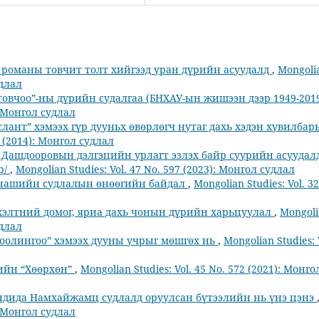
р романы товчит толт хийгээд уран дүрийн асуудалд
,
Mongoli
удлал
овчоо”-ны дүрийн судалгаа (БНХАУ-ын жишээн дээр 1949-201
): Монгол судлал
лант” хэмээх гүр дууньх өвөрлөгч нутаг дахь хэдэн хувилба
2 (2014): Монгол судлал
ашдооровын дэлгэцийн урлагт эзлэх байр суурийн асуудал
р/
,
Mongolian Studies: Vol. 47 No. 597 (2023): Монгол судлал
ннашийн судлалын өнөөгийн байдал
,
Mongolian Studies: Vol. 32
 хэлтний домог, яриа дахь чонын дүрийн харьцуулал
,
Mongol
удлал
Гоолингоо” хэмээх дууны учрыг мөшгөх нь
,
Mongolian Studies: 
гийн “Хөөрхөн”
,
Mongolian Studies: Vol. 45 No. 572 (2021): Монго
ндида Намхайжамц судлалд оруулсан бүтээлийн нь үнэ цэнэ
): Монгол судлал