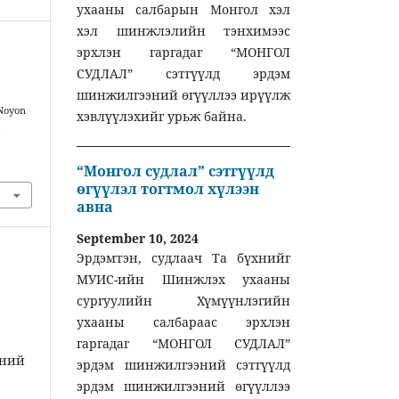
ухааны салбарын Монгол хэл
хэл шинжлэлийн тэнхимээс
эрхлэн гаргадаг “МОНГОЛ
СУДЛАЛ” сэтгүүлд эрдэм
шинжилгээний өгүүллээ ирүүлж
 Noyon
хэвлүүлэхийг урьж байна.
,
“Монгол судлал” сэтгүүлд
өгүүлэл тогтмол хүлээн
авна
September 10, 2024
Эрдэмтэн, судлаач Та бүхнийг
МУИС-ийн Шинжлэх ухааны
сургуулийн Хүмүүнлэгийн
ухааны салбараас эрхлэн
гаргадаг “МОНГОЛ СУДЛАЛ”
эний
эрдэм шинжилгээний сэтгүүлд
эрдэм шинжилгээний өгүүллээ