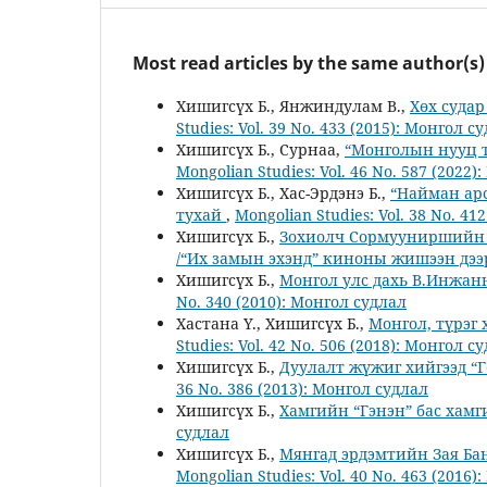
Most read articles by the same author(s)
Хишигсүх Б., Янжиндулам В.,
Хөх суда
Studies: Vol. 39 No. 433 (2015): Монгол с
Хишигсүх Б., Сурнаа,
“Монголын нууц т
Mongolian Studies: Vol. 46 No. 587 (2022
Хишигсүх Б., Хас-Эрдэнэ Б.,
“Найман арс
тухай
,
Mongolian Studies: Vol. 38 No. 41
Хишигсүх Б.,
Зохиолч Сормууниршийн Д
/“Их замын эхэнд” киноны жишээн дээ
Хишигсүх Б.,
Монгол улс дахь В.Инжа
No. 340 (2010): Монгол судлал
Хастана Ү., Хишигсүх Б.,
Монгол, түрэг
Studies: Vol. 42 No. 506 (2018): Монгол с
Хишигсүх Б.,
Дуулалт жүжиг хийгээд “
36 No. 386 (2013): Монгол судлал
Хишигсүх Б.,
Хамгийн “Гэнэн” бас хам
судлал
Хишигсүх Б.,
Мянгад эрдэмтийн Зая Ба
Mongolian Studies: Vol. 40 No. 463 (2016