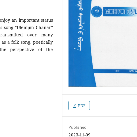
njoy an important status
His song “Ulemjiin Chanar”
transmitted over many
as a folk song, poetically
he perspective of the
PDF
Published
2023-11-09