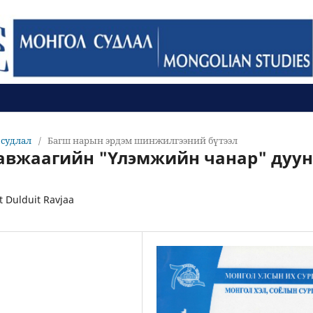
л судлал
/
Багш нарын эрдэм шинжилгээний бүтээл
Равжаагийн "Үлэмжийн чанар" дуу
 Dulduit Ravjaa