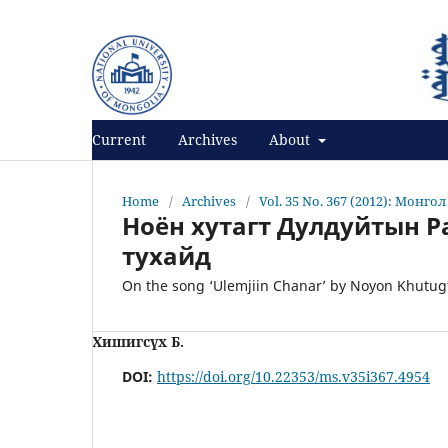
Register
Login
Current
Archives
About
Home
/
Archives
/
Vol. 35 No. 367 (2012): Монго
Ноён хутагт Дулдуйтын 
тухайд
On the song ‘Ulemjiin Chanar’ by Noyon Khutugt
Хишигсүх Б.
DOI:
https://doi.org/10.22353/ms.v35i367.4954