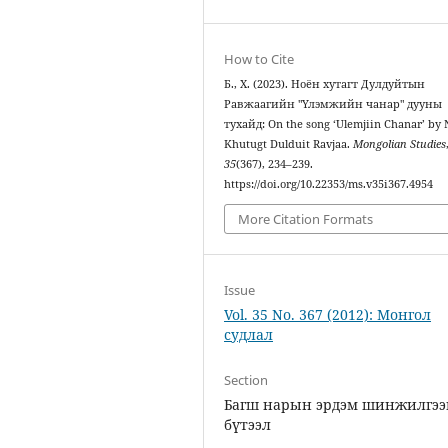
How to Cite
Б., Х. (2023). Ноён хутагт Дулдуйтын
Равжаагийн "Үлэмжийн чанар" дууны
тухайд: On the song ‘Ulemjiin Chanar’ by
Khutugt Dulduit Ravjaa.
Mongolian Studies
35
(367), 234–239.
https://doi.org/10.22353/ms.v35i367.4954
More Citation Formats
Issue
Vol. 35 No. 367 (2012): Монгол
судлал
Section
Багш нарын эрдэм шинжилгэ
бүтээл