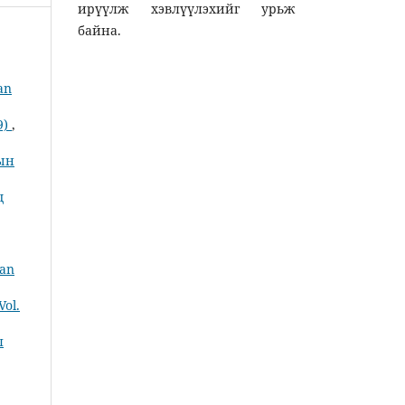
ирүүлж хэвлүүлэхийг урьж
байна.
an
9)
,
рын
д
ian
Vol.
л
,