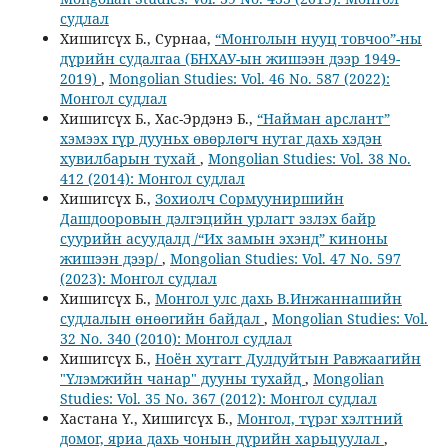
судлал
Хишигсүх Б., Сурнаа,
“Монголын нууц товчоо”-ны
дүрийн судалгаа (БНХАУ-ын жишээн дээр 1949-
2019)
,
Mongolian Studies: Vol. 46 No. 587 (2022):
Монгол судлал
Хишигсүх Б., Хас-Эрдэнэ Б.,
“Найман арслант”
хэмээх гүр дууньх өвөрлөгч нутаг дахь хэдэн
хувилбарын тухай
,
Mongolian Studies: Vol. 38 No.
412 (2014): Монгол судлал
Хишигсүх Б.,
Зохиолч Сормууниршийн
Дашдооровын дэлгэцийн урлагт эзлэх байр
суурийн асуудалд /“Их замын эхэнд” киноны
жишээн дээр/
,
Mongolian Studies: Vol. 47 No. 597
(2023): Монгол судлал
Хишигсүх Б.,
Монгол улс дахь В.Инжаннашийн
судлалын өнөөгийн байдал
,
Mongolian Studies: Vol.
32 No. 340 (2010): Монгол судлал
Хишигсүх Б.,
Ноён хутагт Дулдуйтын Равжаагийн
"Үлэмжийн чанар" дууны тухайд
,
Mongolian
Studies: Vol. 35 No. 367 (2012): Монгол судлал
Хастана Ү., Хишигсүх Б.,
Монгол, түрэг хэлтний
домог, яриа дахь чонын дүрийн харьцуулал
,