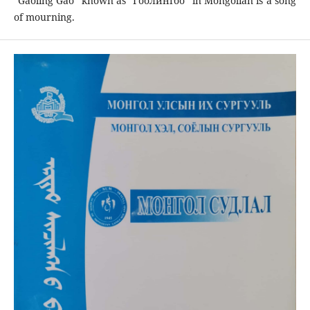
“Gāоlĭng Gāо” known as “Гоолингоо” in Mongolian is a song
of mourning.