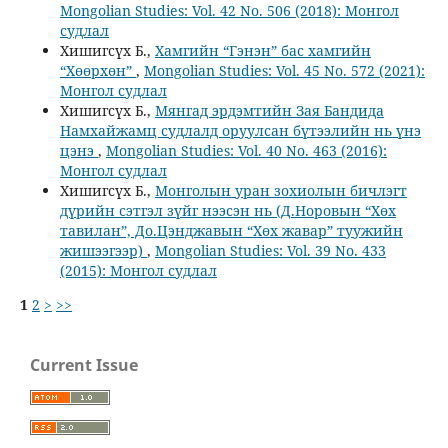
Mongolian Studies: Vol. 42 No. 506 (2018): Монгол
судлал
Хишигсүх Б.,
Хамгийн “Гэнэн” бас хамгийн
“Хөөрхөн”
,
Mongolian Studies: Vol. 45 No. 572 (2021):
Монгол судлал
Хишигсүх Б.,
Мянгад эрдэмтийн Зая Бандида
Намхайжамц судлалд оруулсан бүтээлийн нь үнэ
цэнэ
,
Mongolian Studies: Vol. 40 No. 463 (2016):
Монгол судлал
Хишигсүх Б.,
Монголын уран зохиолын бичлэгт
дүрийн сэтгэл зүйг нээсэн нь (Д.Норовын “Хөх
тавилан”, До.Цэнджавын “Хөх жавар” туужийн
жишээгээр)
,
Mongolian Studies: Vol. 39 No. 433
(2015): Монгол судлал
1
2
>
>>
Current Issue