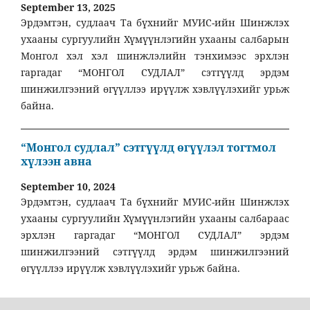
September 13, 2025
Эрдэмтэн, судлаач Та бүхнийг МУИС-ийн Шинжлэх
ухааны сургуулийн Хүмүүнлэгийн ухааны салбарын
Монгол хэл хэл шинжлэлийн тэнхимээс эрхлэн
гаргадаг “МОНГОЛ СУДЛАЛ” сэтгүүлд эрдэм
шинжилгээний өгүүллээ ирүүлж хэвлүүлэхийг урьж
байна.
“Монгол судлал” сэтгүүлд өгүүлэл тогтмол
хүлээн авна
September 10, 2024
Эрдэмтэн, судлаач Та бүхнийг МУИС-ийн Шинжлэх
ухааны сургуулийн Хүмүүнлэгийн ухааны салбараас
эрхлэн гаргадаг “МОНГОЛ СУДЛАЛ” эрдэм
шинжилгээний сэтгүүлд эрдэм шинжилгээний
өгүүллээ ирүүлж хэвлүүлэхийг урьж байна.