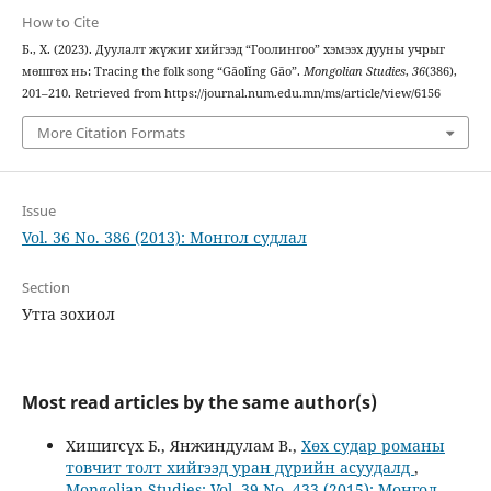
How to Cite
Б., Х. (2023). Дуулалт жүжиг хийгээд “Гоолингоо” хэмээх дууны учрыг
мөшгөх нь: Tracing the folk song “Gāоlĭng Gāо”.
Mongolian Studies
,
36
(386),
201–210. Retrieved from https://journal.num.edu.mn/ms/article/view/6156
More Citation Formats
Issue
Vol. 36 No. 386 (2013): Монгол судлал
Section
Утга зохиол
Most read articles by the same author(s)
Хишигсүх Б., Янжиндулам В.,
Хөх судар романы
товчит толт хийгээд уран дүрийн асуудалд
,
Mongolian Studies: Vol. 39 No. 433 (2015): Монгол