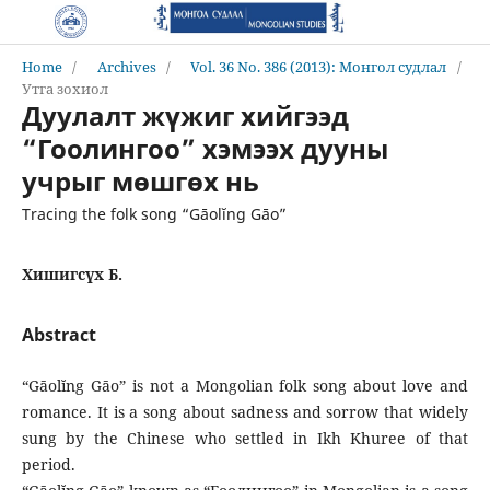
Home
/
Archives
/
Vol. 36 No. 386 (2013): Монгол судлал
/
Утга зохиол
Дуулалт жүжиг хийгээд
“Гоолингоо” хэмээх дууны
учрыг мөшгөх нь
Tracing the folk song “Gāоlĭng Gāо”
Хишигсүх Б.
Abstract
“Gāоlĭng Gāо” is not a Mongolian folk song about love and
romance. It is a song about sadness and sorrow that widely
sung by the Chinese who settled in Ikh Khuree of that
period.