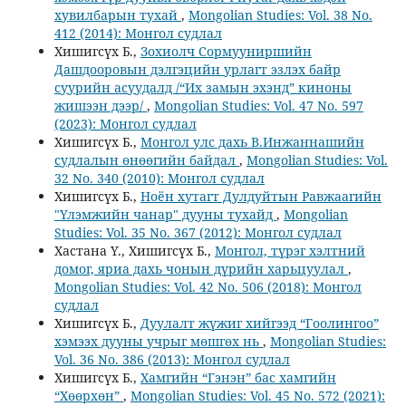
хувилбарын тухай
,
Mongolian Studies: Vol. 38 No.
412 (2014): Монгол судлал
Хишигсүх Б.,
Зохиолч Сормууниршийн
Дашдооровын дэлгэцийн урлагт эзлэх байр
суурийн асуудалд /“Их замын эхэнд” киноны
жишээн дээр/
,
Mongolian Studies: Vol. 47 No. 597
(2023): Монгол судлал
Хишигсүх Б.,
Монгол улс дахь В.Инжаннашийн
судлалын өнөөгийн байдал
,
Mongolian Studies: Vol.
32 No. 340 (2010): Монгол судлал
Хишигсүх Б.,
Ноён хутагт Дулдуйтын Равжаагийн
"Үлэмжийн чанар" дууны тухайд
,
Mongolian
Studies: Vol. 35 No. 367 (2012): Монгол судлал
Хастана Ү., Хишигсүх Б.,
Монгол, түрэг хэлтний
домог, яриа дахь чонын дүрийн харьцуулал
,
Mongolian Studies: Vol. 42 No. 506 (2018): Монгол
судлал
Хишигсүх Б.,
Дуулалт жүжиг хийгээд “Гоолингоо”
хэмээх дууны учрыг мөшгөх нь
,
Mongolian Studies:
Vol. 36 No. 386 (2013): Монгол судлал
Хишигсүх Б.,
Хамгийн “Гэнэн” бас хамгийн
“Хөөрхөн”
,
Mongolian Studies: Vol. 45 No. 572 (2021):