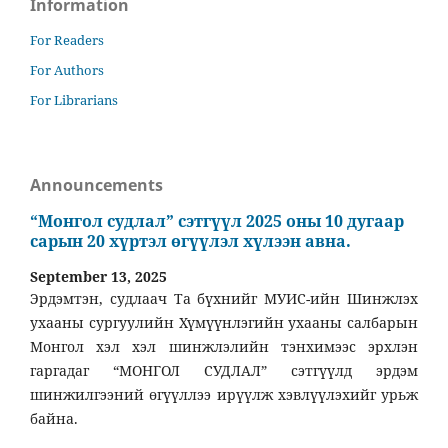
Information
For Readers
For Authors
For Librarians
Announcements
“Монгол судлал” сэтгүүл 2025 оны 10 дугаар
сарын 20 хүртэл өгүүлэл хүлээн авна.
September 13, 2025
Эрдэмтэн, судлаач Та бүхнийг МУИС-ийн Шинжлэх
ухааны сургуулийн Хүмүүнлэгийн ухааны салбарын
Монгол хэл хэл шинжлэлийн тэнхимээс эрхлэн
гаргадаг “МОНГОЛ СУДЛАЛ” сэтгүүлд эрдэм
шинжилгээний өгүүллээ ирүүлж хэвлүүлэхийг урьж
байна.