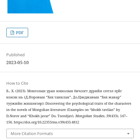
PDF
Published
2023-05-10
How to Cite
Б., Х. (2023). Монголын уран зохиолын бичлэгт дүрийн сэтгэл зүйг
нээсэн нь (Д.Норовын “Хөх тавилан”, До.Цэнджавын “Хөх жавар”
туужийн жишээгээр): Discovering the psychological traits of the characters
in the novels of Mongolian literature (Examples on “khokh tavilan” by
D.Norov and “Khokh javar” Do. Tsendjav).
Mongolian Studies
,
39
(433), 147–
156. https://doi.org/10.22353/ms.v39i433.4812
More Citation Formats