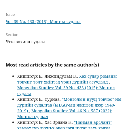
Issue
Vol. 39 No. 433 (2015): Монгол судлал
Section
Утга зохиол судлал
Most read articles by the same author(s)
Хишигсүх Б., Янжиндулам В.,
Хөх судар романы
товчит толт хийгээд уран дүрийн асуудалд
,
Mongolian Studies: Vol. 39 No. 433 (2015): Монгол
судлал
Хишигсүх Б., Сурнаа,
“Монголын нууц товчоо”-ны
дүрийн судалгаа (БНХАУ-ын жишээн дээр 1949-
2019)
,
Mongolian Studies: Vol. 46 No. 587 (2022):
Монгол судлал
Хишигсүх Б., Хас-Эрдэнэ Б.,
“Найман арслант”
хэмээх гүр дууньх өвөрлөгч нутаг дахь хэдэн