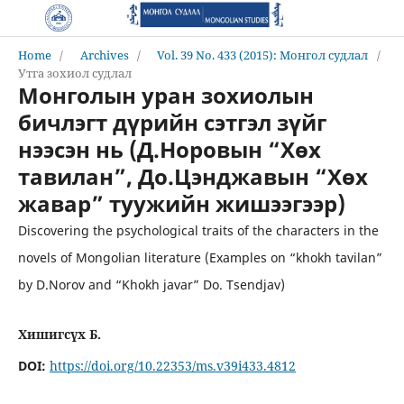
Home
/
Archives
/
Vol. 39 No. 433 (2015): Монгол судлал
/
Утга зохиол судлал
Монголын уран зохиолын
бичлэгт дүрийн сэтгэл зүйг
нээсэн нь (Д.Норовын “Хөх
тавилан”, До.Цэнджавын “Хөх
жавар” туужийн жишээгээр)
Discovering the psychological traits of the characters in the
novels of Mongolian literature (Examples on “khokh tavilan”
by D.Norov and “Khokh javar” Do. Tsendjav)
Хишигсүх Б.
DOI:
https://doi.org/10.22353/ms.v39i433.4812