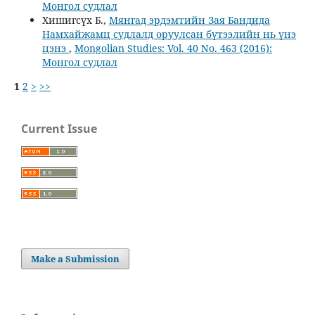
Монгол судлал
Хишигсүх Б.,
Мянгад эрдэмтийн Зая Бандида
Намхайжамц судлалд оруулсан бүтээлийн нь үнэ
цэнэ
,
Mongolian Studies: Vol. 40 No. 463 (2016):
Монгол судлал
1
2
>
>>
Current Issue
Make a Submission