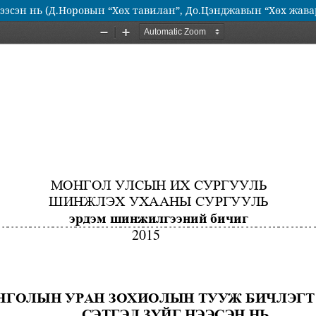
ээсэн нь (Д.Норовын “Хөх тавилан”, До.Цэнджавын “Хөх жав