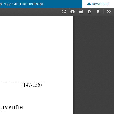
ар” туужийн жишээгээр)
Download