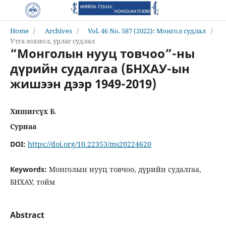
Home
/
Archives
/
Vol. 46 No. 587 (2022): Монгол судлал
/
Утга зохиол, урлаг судлал
“Монголын нууц товчоо”-ны
дүрийн судалгаа (БНХАУ-ын
жишээн дээр 1949-2019)
Хишигсүх Б.
Сурнаа
DOI:
https://doi.org/10.22353/ms20224620
Keywords:
Монголын нууц товчоо, дүрийн судалгаа,
БНХАУ, тойм
Abstract