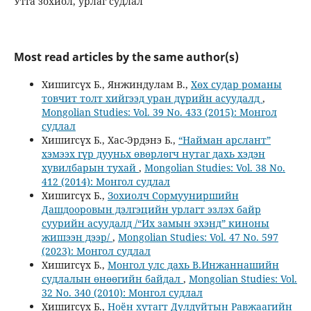
Утга зохиол, урлаг судлал
Most read articles by the same author(s)
Хишигсүх Б., Янжиндулам В.,
Хөх судар романы
товчит толт хийгээд уран дүрийн асуудалд
,
Mongolian Studies: Vol. 39 No. 433 (2015): Монгол
судлал
Хишигсүх Б., Хас-Эрдэнэ Б.,
“Найман арслант”
хэмээх гүр дууньх өвөрлөгч нутаг дахь хэдэн
хувилбарын тухай
,
Mongolian Studies: Vol. 38 No.
412 (2014): Монгол судлал
Хишигсүх Б.,
Зохиолч Сормууниршийн
Дашдооровын дэлгэцийн урлагт эзлэх байр
суурийн асуудалд /“Их замын эхэнд” киноны
жишээн дээр/
,
Mongolian Studies: Vol. 47 No. 597
(2023): Монгол судлал
Хишигсүх Б.,
Монгол улс дахь В.Инжаннашийн
судлалын өнөөгийн байдал
,
Mongolian Studies: Vol.
32 No. 340 (2010): Монгол судлал
Хишигсүх Б.,
Ноён хутагт Дулдуйтын Равжаагийн