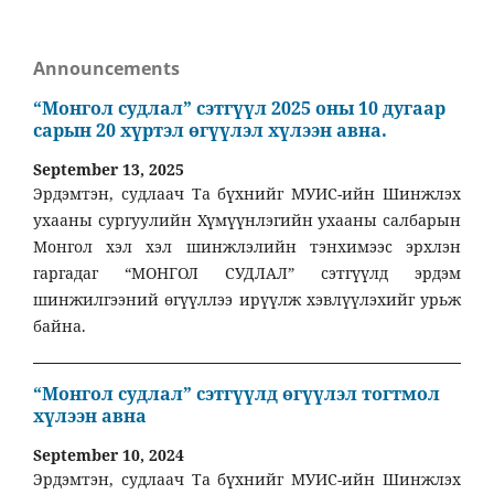
Announcements
“Монгол судлал” сэтгүүл 2025 оны 10 дугаар
сарын 20 хүртэл өгүүлэл хүлээн авна.
September 13, 2025
Эрдэмтэн, судлаач Та бүхнийг МУИС-ийн Шинжлэх
ухааны сургуулийн Хүмүүнлэгийн ухааны салбарын
Монгол хэл хэл шинжлэлийн тэнхимээс эрхлэн
гаргадаг “МОНГОЛ СУДЛАЛ” сэтгүүлд эрдэм
шинжилгээний өгүүллээ ирүүлж хэвлүүлэхийг урьж
байна.
“Монгол судлал” сэтгүүлд өгүүлэл тогтмол
хүлээн авна
September 10, 2024
Эрдэмтэн, судлаач Та бүхнийг МУИС-ийн Шинжлэх