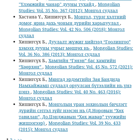
"Үлэмжийн чанар" дууны тухайд
,
Mongolian
Studies: Vol. 35 No. 367 (2012): Монгол судлал
Хастана Ү., Хишигсүх Б.,
Монгол, түрэг хэлтний
домог, яриа дахь чонын дүрийн харьцуулал
,
Mongolian Studies: Vol. 42 No. 506 (2018): Монгол
судлал
Хишигсүх Б.,
Дуулалт жүжиг хийгээд “Гоолингоо”
хэмээх дууны учрыг мөшгөх нь
,
Mongolian Studies:
Vol. 36 No. 386 (2013): Монгол судлал
Хишигсүх Б.,
Хамгийн “Гэнэн” бас хамгийн
“Хөөрхөн”
,
Mongolian Studies: Vol. 45 No. 572 (2021):
Монгол судлал
Хишигсүх Б.,
Мянгад эрдэмтийн Зая Бандида
Намхайжамц судлалд оруулсан бүтээлийн нь үнэ
цэнэ
,
Mongolian Studies: Vol. 40 No. 463 (2016):
Монгол судлал
Хишигсүх Б.,
Монголын уран зохиолын бичлэгт
дүрийн сэтгэл зүйг нээсэн нь (Д.Норовын “Хөх
тавилан”, До.Цэнджавын “Хөх жавар” туужийн
жишээгээр)
,
Mongolian Studies: Vol. 39 No. 433
(2015): Монгол судлал
1
2
>
>>