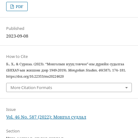
PDF
Published
2023-09-08
How to Cite
Б., Х., & Сурнаа. (2023). “Монголын нууц товчоо”-ны дүрийн судалгаа
(БНХАУ-ын жишээн дээр 1949-2019).
Mongolian Studies
,
46
(587), 174–181.
https://doi.org/10.22353/ms20224620
More Citation Formats
Issue
Vol. 46 No. 587 (2022): Монгол судлал
Section