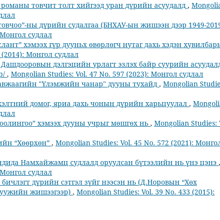
р романы товчит толт хийгээд уран дүрийн асуудалд
,
Mongoli
удлал
овчоо”-ны дүрийн судалгаа (БНХАУ-ын жишээн дээр 1949-201
): Монгол судлал
лант” хэмээх гүр дууньх өвөрлөгч нутаг дахь хэдэн хувилба
2 (2014): Монгол судлал
ашдооровын дэлгэцийн урлагт эзлэх байр суурийн асуудал
р/
,
Mongolian Studies: Vol. 47 No. 597 (2023): Монгол судлал
Равжаагийн "Үлэмжийн чанар" дууны тухайд
,
Mongolian Studie
 хэлтний домог, яриа дахь чонын дүрийн харьцуулал
,
Mongol
удлал
Гоолингоо” хэмээх дууны учрыг мөшгөх нь
,
Mongolian Studies: 
гийн “Хөөрхөн”
,
Mongolian Studies: Vol. 45 No. 572 (2021): Монго
ндида Намхайжамц судлалд оруулсан бүтээлийн нь үнэ цэнэ
): Монгол судлал
ичлэгт дүрийн сэтгэл зүйг нээсэн нь (Д.Норовын “Хөх
 туужийн жишээгээр)
,
Mongolian Studies: Vol. 39 No. 433 (2015):