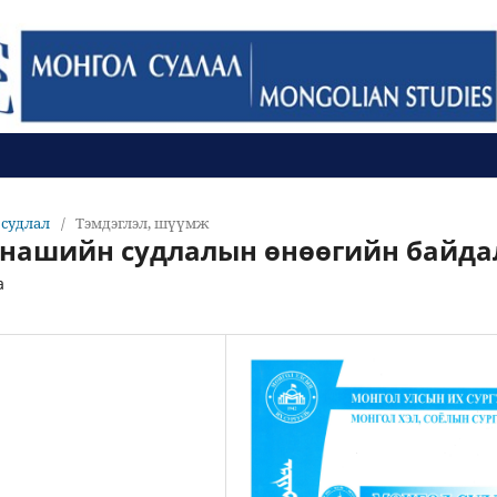
л судлал
/
Тэмдэглэл, шүүмж
ннашийн судлалын өнөөгийн байда
a