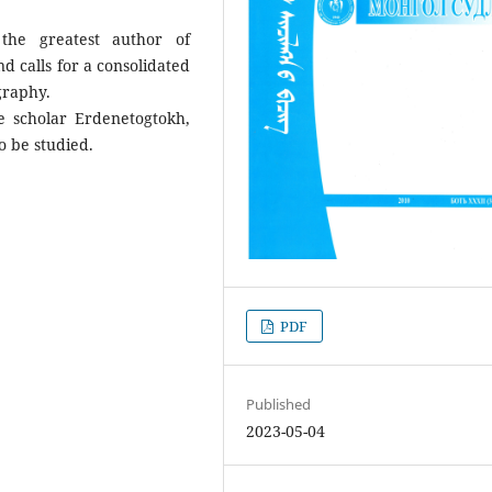
the greatest author of
nd calls for a consolidated
graphy.
 scholar Erdenetogtokh,
o be studied.
PDF
Published
2023-05-04