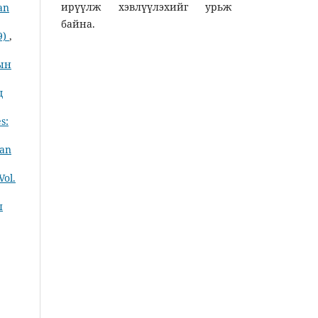
ирүүлж хэвлүүлэхийг урьж
an
байна.
9)
,
рын
д
s:
ian
Vol.
л
,