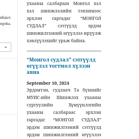
ухааны салбарын Монгол хэл
хэл шинжлэлийн тэнхимээс
айдал:
эрхлэн гаргадаг “МОНГОЛ
ngolia.
СУДЛАЛ” сэтгүүлд эрдэм
шинжилгээний өгүүллээ ирүүлж
хэвлүүлэхийг урьж байна.
“Монгол судлал” сэтгүүлд
өгүүлэл тогтмол хүлээн
авна
September 10, 2024
Эрдэмтэн, судлаач Та бүхнийг
МУИС-ийн Шинжлэх ухааны
сургуулийн Хүмүүнлэгийн
ухааны салбараас эрхлэн
гаргадаг “МОНГОЛ СУДЛАЛ”
эрдэм шинжилгээний сэтгүүлд
эрдэм шинжилгээний өгүүллээ