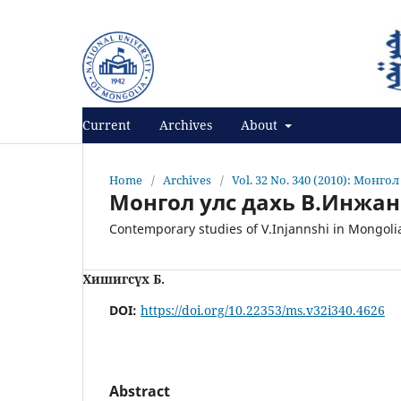
Register
Login
Current
Archives
About
Home
/
Archives
/
Vol. 32 No. 340 (2010): Монго
Монгол улс дахь В.Инжа
Contemporary studies of V.Injannshi in Mongoli
Хишигсүх Б.
DOI:
https://doi.org/10.22353/ms.v32i340.4626
Abstract