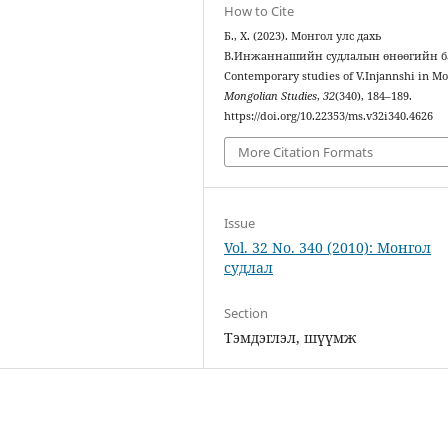
How to Cite
Б., Х. (2023). Монгол улс дахь
В.Инжаннашийн судлалын өнөөгийн б
Contemporary studies of V.Injannshi in Mo
Mongolian Studies
,
32
(340), 184–189.
https://doi.org/10.22353/ms.v32i340.4626
More Citation Formats
Issue
Vol. 32 No. 340 (2010): Монгол
судлал
Section
Тэмдэглэл, шүүмж