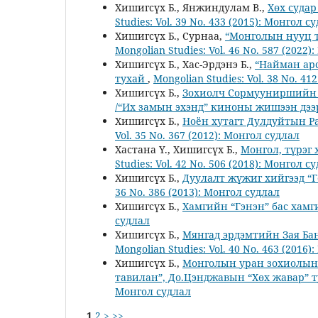
Хишигсүх Б., Янжиндулам В.,
Хөх суда
Studies: Vol. 39 No. 433 (2015): Монгол с
Хишигсүх Б., Сурнаа,
“Монголын нууц т
Mongolian Studies: Vol. 46 No. 587 (2022
Хишигсүх Б., Хас-Эрдэнэ Б.,
“Найман арс
тухай
,
Mongolian Studies: Vol. 38 No. 41
Хишигсүх Б.,
Зохиолч Сормууниршийн Д
/“Их замын эхэнд” киноны жишээн дээ
Хишигсүх Б.,
Ноён хутагт Дулдуйтын 
Vol. 35 No. 367 (2012): Монгол судлал
Хастана Ү., Хишигсүх Б.,
Монгол, түрэг
Studies: Vol. 42 No. 506 (2018): Монгол с
Хишигсүх Б.,
Дуулалт жүжиг хийгээд “
36 No. 386 (2013): Монгол судлал
Хишигсүх Б.,
Хамгийн “Гэнэн” бас хам
судлал
Хишигсүх Б.,
Мянгад эрдэмтийн Зая Ба
Mongolian Studies: Vol. 40 No. 463 (2016
Хишигсүх Б.,
Монголын уран зохиолын б
тавилан”, До.Цэнджавын “Хөх жавар”
Монгол судлал
1
2
>
>>