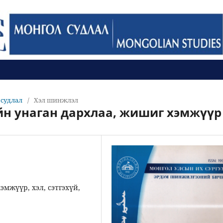
л судлал
/
Хэл шинжлэл
йн унаган дархлаа, жишиг хэмжүүр
эмжүүр, хэл, сэтгэхүй,