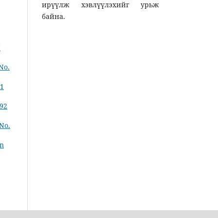
ирүүлж хэвлүүлэхийг урьж
байна.
7
No.
41
392
 No.
an