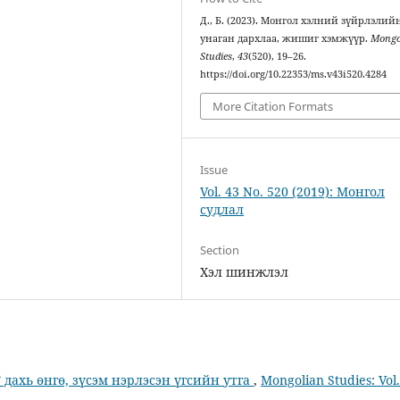
Д., Б. (2023). Монгол хэлний зүйрлэлий
унаган дархлаа, жишиг хэмжүүр.
Mongo
Studies
,
43
(520), 19–26.
https://doi.org/10.22353/ms.v43i520.4284
More Citation Formats
Issue
Vol. 43 No. 520 (2019): Монгол
судлал
Section
Хэл шинжлэл
дахь өнгө, зүсэм нэрлэсэн үгсийн утга
,
Mongolian Studies: Vol.