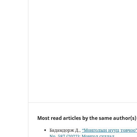
Most read articles by the same author(s)
Бадамдорж Д.,
“Монголын нууц товчоо” 
No. 587 (2022): Монгол судлал