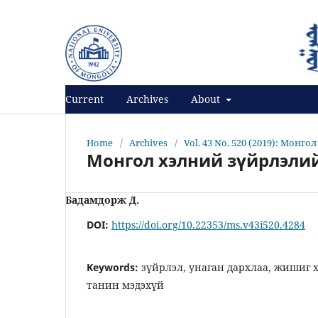
Register
Login
Current
Archives
About
Home
/
Archives
/
Vol. 43 No. 520 (2019): Монго
Монгол хэлний зүйрлэли
Бадамдорж Д.
DOI:
https://doi.org/10.22353/ms.v43i520.4284
Keywords:
зүйрлэл, унаган дархлаа, жишиг х
танин мэдэхүй