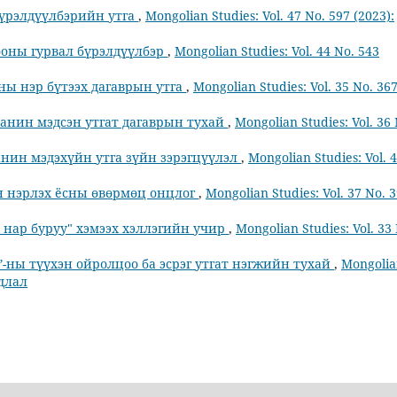
бүрэлдүүлбэрийн утга
,
Mongolian Studies: Vol. 47 No. 597 (2023):
ооны гурвал бүрэлдүүлбэр
,
Mongolian Studies: Vol. 44 No. 543
ны нэр бүтээх дагаврын утга
,
Mongolian Studies: Vol. 35 No. 36
анин мэдсэн утгат дагаврын тухай
,
Mongolian Studies: Vol. 36 
танин мэдэхүйн утга зүйн зэрэгцүүлэл
,
Mongolian Studies: Vol. 
н нэрлэх ёсны өвөрмөц онцлог
,
Mongolian Studies: Vol. 37 No. 
 нар буруу" хэмээх хэллэгийн учир
,
Mongolian Studies: Vol. 33
-ны түүхэн ойролцоо ба эсрэг утгат нэгжийн тухай
,
Mongoli
удлал