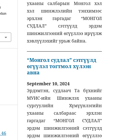
ухааны салбарын Монгол хэл
н
хэл шинжлэлийн тэнхимээс
lian
эрхлэн гаргадаг “МОНГОЛ
СУДЛАЛ” сэтгүүлд эрдэм
шинжилгээний өгүүллээ ирүүлж
хэвлүүлэхийг урьж байна.
“Монгол судлал” сэтгүүлд
өгүүлэл тогтмол хүлээн
авна
September 10, 2024
Эрдэмтэн, судлаач Та бүхнийг
МУИС-ийн Шинжлэх ухааны
сургуулийн Хүмүүнлэгийн
ухааны салбараас эрхлэн
гаргадаг “МОНГОЛ СУДЛАЛ”
эрдэм шинжилгээний сэтгүүлд
 46
эрдэм шинжилгээний өгүүллээ