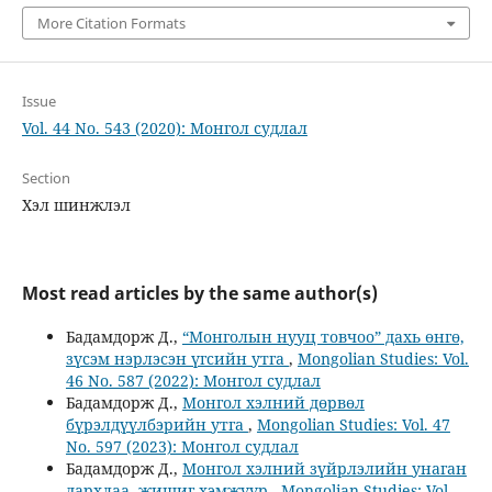
More Citation Formats
Issue
Vol. 44 No. 543 (2020): Монгол судлал
Section
Хэл шинжлэл
Most read articles by the same author(s)
Бадамдорж Д.,
“Монголын нууц товчоо” дахь өнгө,
зүсэм нэрлэсэн үгсийн утга
,
Mongolian Studies: Vol.
46 No. 587 (2022): Монгол судлал
Бадамдорж Д.,
Монгол хэлний дөрвөл
бүрэлдүүлбэрийн утга
,
Mongolian Studies: Vol. 47
No. 597 (2023): Монгол судлал
Бадамдорж Д.,
Монгол хэлний зүйрлэлийн унаган
дархлаа, жишиг хэмжүүр
,
Mongolian Studies: Vol.