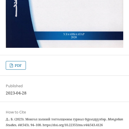
PDF
Published
2023-04-28
How to Cite
Д., Б. (2023). Монгол хэлний тогтолцооны гурвал бүрэлдүүлбэр.
Mongolian
Studies
,
44
(543), 94–108. https://doi.org/10.22353/ms.v44i543.4126