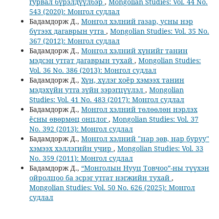
гурвал бүрэлдүүлбэр
,
Mongolian Studies: Vol. 44 No.
543 (2020): Монгол судлал
Бадамдорж Д.,
Монгол хэлний газар, усны нэр
бүтээх дагаврын утга
,
Mongolian Studies: Vol. 35 No.
367 (2012): Монгол судлал
Бадамдорж Д.,
Монгол хэлний хүнийг танин
мэдсэн утгат дагаврын тухай
,
Mongolian Studies:
Vol. 36 No. 386 (2013): Монгол судлал
Бадамдорж Д.,
Хүн, хүлэг хоёр хэмээх танин
мэдэхүйн утга зүйн зэрэгцүүлэл
,
Mongolian
Studies: Vol. 41 No. 483 (2017): Монгол судлал
Бадамдорж Д.,
Монгол хэлний төлөөлөн нэрлэх
ёсны өвөрмөц онцлог
,
Mongolian Studies: Vol. 37
No. 392 (2013): Монгол судлал
Бадамдорж Д.,
Монгол хэлний "нар зөв, нар буруу"
хэмээх хэллэгийн учир
,
Mongolian Studies: Vol. 33
No. 359 (2011): Монгол судлал
Бадамдорж Д.,
“Монголын Нууц Товчоо”-ны түүхэн
ойролцоо ба эсрэг утгат нэгжийн тухай
,
Mongolian Studies: Vol. 50 No. 626 (2025): Монгол
судлал