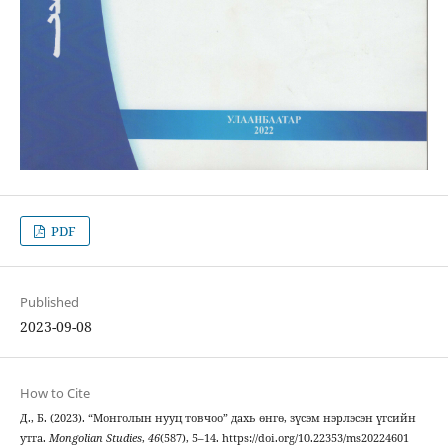
PDF
Published
2023-09-08
How to Cite
Д., Б. (2023). “Монголын нууц товчоо” дахь өнгө, зүсэм нэрлэсэн үгсийн
утга.
Mongolian Studies
,
46
(587), 5–14. https://doi.org/10.22353/ms20224601