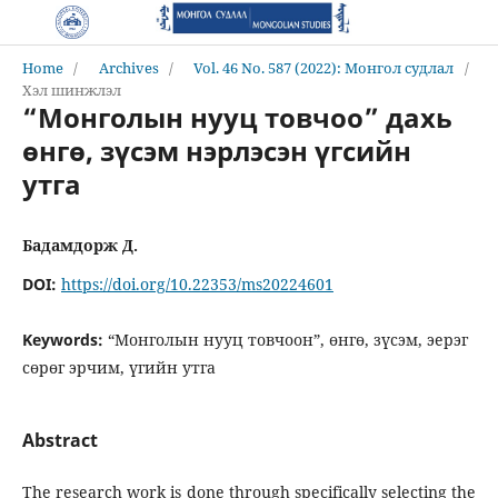
Home
/
Archives
/
Vol. 46 No. 587 (2022): Монгол судлал
/
Хэл шинжлэл
“Монголын нууц товчоо” дахь
өнгө, зүсэм нэрлэсэн үгсийн
утга
Бадамдорж Д.
DOI:
https://doi.org/10.22353/ms20224601
Keywords:
“Монголын нууц товчоон”, өнгө, зүсэм, эерэг
сөрөг эрчим, үгийн утга
Abstract
The research work is done through specifically selecting the