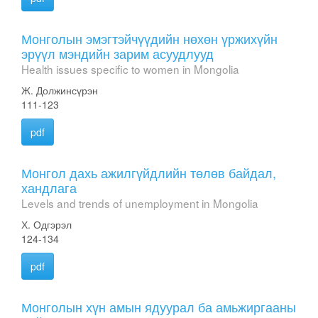
Монголын эмэгтэйчүүдийн нөхөн үржихүйн
эрүүл мэндийн зарим асуудлууд
Health issues specific to women in Mongolia
Ж. Должинсүрэн
111-123
pdf
Монгол дахь ажилгүйдлийн төлөв байдал,
хандлага
Levels and trends of unemployment in Mongolia
Х. Одгэрэл
124-134
pdf
Монголын хүн амын ядуурал ба амьжиргааны