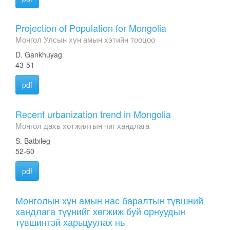
Projection of Population for Mongolia
Монгол Улсын хүн амын хэтийн тооцоо
D. Gankhuyag
43-51
pdf
Recent urbanization trend in Mongolia
Монгол дахь хотжилтын чиг хандлага
S. Batbileg
52-60
pdf
Монголын хүн амын нас баралтын түвшний
хандлага түүнийг хөгжиж буй орнуудын
түвшинтэй харьцуулах нь