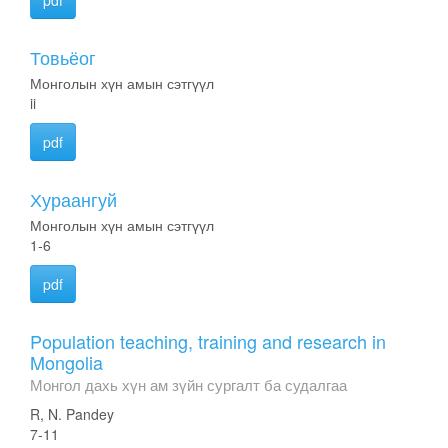
pdf
Товьёог
Монголын хүн амын сэтгүүл
ii
pdf
Хураангуй
Монголын хүн амын сэтгүүл
1-6
pdf
Population teaching, training and research in
Mongolia
Монгол дахь хүн ам зүйн сургалт ба судалгаа
R, N. Pandey
7-11