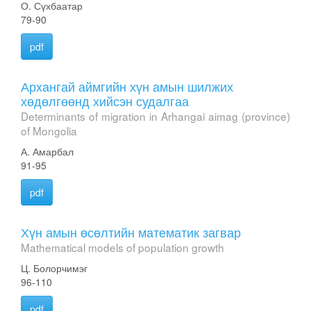
О. Сүхбаатар
79-90
pdf
Архангай аймгийн хүн амын шилжих
хөдөлгөөнд хийсэн судалгаа
Determinants of migration in Arhangai aimag (province)
of Mongolia
А. Амарбал
91-95
pdf
Хүн амын өсөлтийн математик загвар
Mathematical models of population growth
Ц. Болорчимэг
96-110
pdf