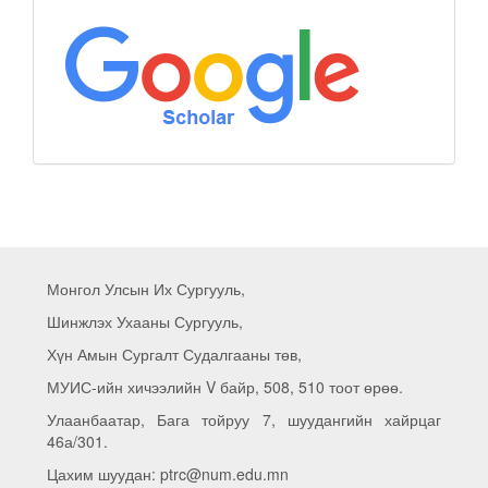
Монгол Улсын Их Сургууль,
Шинжлэх Ухааны Сургууль,
Хүн Амын Сургалт Судалгааны төв,
МУИС-ийн хичээлийн V байр, 508, 510 тоот өрөө.
Улаанбаатар, Бага тойруу 7, шуудангийн хайрцаг
46а/301.
Цахим шуудан: ptrc@num.edu.mn