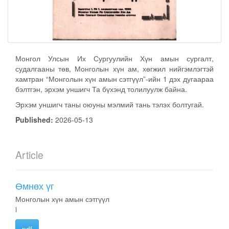
Монгол Улсын Их Сургуулийн Хүн амын сургалт,
судалгааны төв, Монголын хүн ам, хөгжил нийгэмлэгтэй
хамтран “Монголын хүн амын сэтгүүл”-ийн 1 дэх дугаараа
бэлтгэн, эрхэм уншигч Та бүхэнд толилуулж байна.
Эрхэм уншигч таны оюуны мэлмий тань тэлэх болтугай.
Published:
2026-05-13
Article
Өмнөх үг
Монголын хүн амын сэтгүүл
i