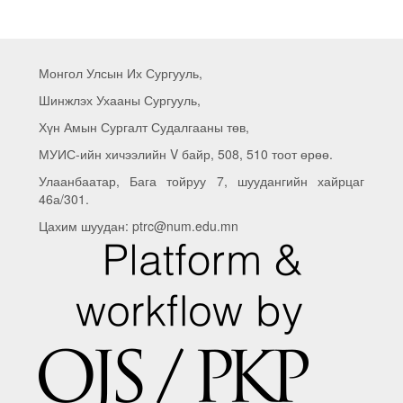
Монгол Улсын Их Сургууль,
Шинжлэх Ухааны Сургууль,
Хүн Амын Сургалт Судалгааны төв,
МУИС-ийн хичээлийн V байр, 508, 510 тоот өрөө.
Улаанбаатар, Бага тойруу 7, шуудангийн хайрцаг
46а/301.
Цахим шуудан: ptrc@num.edu.mn