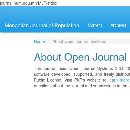
journal.num.edu.mn/MJP/index
Main
Navigation
Main
Mongolian Journal of Population
Current
Archives
Content
Sidebar
Home
About Open Journal Systems
About Open Journal
This journal uses Open Journal Systems 3.3.0.1
software developed, supported, and freely distri
Public License. Visit PKP's website to
learn more
questions about the journal and submissions to the j