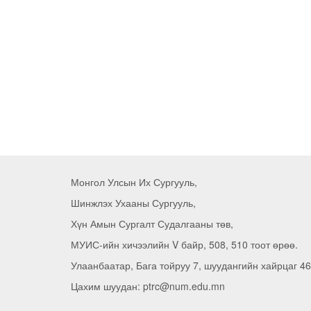
Монгол Улсын Их Сургууль,
Шинжлэх Ухааны Сургууль,
Хүн Амын Сургалт Судалгааны төв,
МУИС-ийн хичээлийн V байр, 508, 510 тоот өрөө.
Улаанбаатар, Бага тойруу 7, шуудангийн хайрцаг 46
Цахим шуудан: ptrc@num.edu.mn