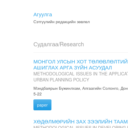
Агуулга
Сэтгүүлийн редакцийн зөвлөл
Судалгаа/Research
МОНГОЛ УЛСЫН ХОТ ТӨЛӨВЛӨЛТИЙ
АШИГЛАХ АРГА ЗҮЙН АСУУДАЛ
METHODOLOGICAL ISSUES IN THE APPLICA
URBAN PLANNING POLICY
Мэндбаярын Бүжинлхам, Алгаагийн Солонго, До
5-22
paper
ХӨДӨЛМӨРИЙН ЗАХ ЗЭЭЛИЙН ТААМА
METHODOLOGICAL ISSUES IN DEVELOPING