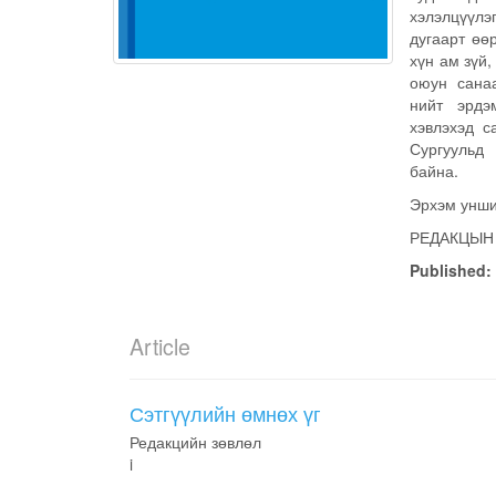
хэлэлцүүлэ
дугаарт өө
хүн ам зүй
оюун санаа
нийт эрдэ
хэвлэхэд с
Сургуульд
байна.
Эрхэм унши
РЕДАКЦЫН
Published
Article
Сэтгүүлийн өмнөх үг
Редакцийн зөвлөл
i