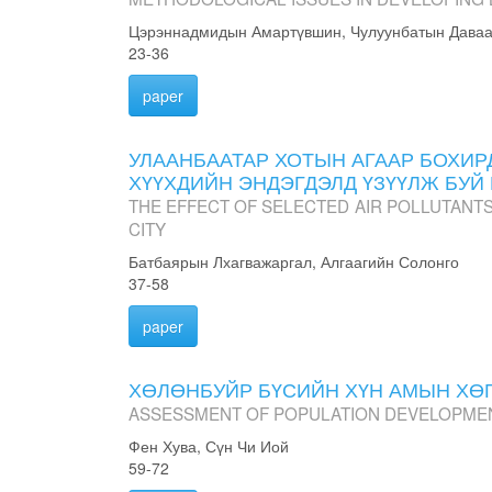
Цэрэннадмидын Амартүвшин, Чулуунбатын Даваа
23-36
paper
УЛААНБААТАР ХОТЫН АГААР БОХИР
ХҮҮХДИЙН ЭНДЭГДЭЛД ҮЗҮҮЛЖ БУЙ
THE EFFECT OF SELECTED AIR POLLUTANTS
CITY
Батбаярын Лхагважаргал, Алгаагийн Солонго
37-58
paper
ХӨЛӨНБУЙР БҮСИЙН ХҮН АМЫН ХӨ
ASSESSMENT OF POPULATION DEVELOPMEN
Фен Хува, Сүн Чи Иой
59-72