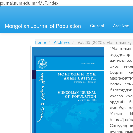
journal.num.edu.mn/MJP/index
Main
Navigation
Main
Mongolian Journal of Population
Current
Archives
Content
Sidebar
Home
Archives
Vol. 35 (2025): Монголын хү
“Монголын 
асуудлаар
шинжилгээ,
онол, техн
бодлыг хө
мэргэжилтн
болон сони
бэлтгэгддэг
хэлээр хо
эрдмийн би
жил бүр та
Улсын И
https://jou
Сэтгүүлд н
судлаачдын