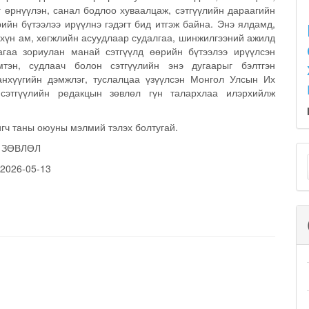
г өрнүүлэн, санал бодлоо хуваалцаж, сэтгүүлийн дараагийн
рийн бүтээлээ ирүүлнэ гэдэгт бид итгэж байна. Энэ ялдамд,
, хүн ам, хөгжлийн асуудлаар судалгаа, шинжилгээний ажилд
гаа зориулан манай сэтгүүлд өөрийн бүтээлээ ирүүлсэн
мтэн, судлаач болон сэтгүүлийн энэ дугаарыг бэлтгэн
анхүүгийн дэмжлэг, туслалцаа үзүүлсэн Монгол Улсын Их
 сэтгүүлийн редакцын зөвлөл гүн талархлаа илэрхийлж
гч таны оюуны мэлмий тэлэх болтугай.
M
 ЗӨВЛӨЛ
:
2026-05-13
a
S