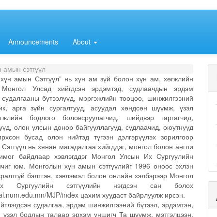
Announcements
About
н амын сэтгүүл
хүн амын Сэтгүүл” нь хүн ам зүй болон хүн ам, хөгжлийн
 Монгол Улсад хийгдсэн эрдэмтэд, судлаачдын эрдэм
 судалгааны бүтээлүүд, мэргэжлийн тооцоо, шинжилгээний
ик, арга зүйн сургалтууд, асуудал хөндсөн шүүмж, үзэл
гжлийн бодлого боловсруулагчид, шийдвэр гаргагчид,
үүд, олон улсын донор байгууллагууд, судлаачид, оюутнууд
рхсон бусад олон нийтэд түгээн дэлгэрүүлэх зорилгоор
. Сэтгүүл нь хянан магадалгаа хийгддэг, монгол болон англи
лимог байдлаар хэвлэгддэг Монгол Улсын Их Сургуулийн
чиг юм. Монголын хүн амын сэтгүүлийг 1996 оноос эхлэн
сралтгүй бэлтгэн, хэвлэмэл болон онлайн хэлбэрээр Монгол
х Сургуулийн сэтгүүлийн нэгдсэн сан болох
rnal.num.edu.mn/MJP/index цахим хуудаст байрлуулж ирсэн.
ийтлэгдсэн судалгаа, эрдэм шинжилгээний бүтээл, эрдэмтэн,
 үзэл бодлын талаар эрхэм уншигч Та шүүмж, мэтгэлцээн,