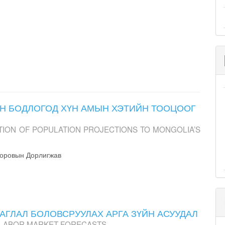
Н БОДЛОГОД ХҮН АМЫН ХЭТИЙН ТООЦООГ
TION OF POPULATION PROJECTIONS TO MONGOLIA’S
норовын Дорлигжав
ГЛАЛ БОЛОВСРУУЛАХ АРГА ЗҮЙН АСУУДАЛ
 LABOR MARKET FORECASTS