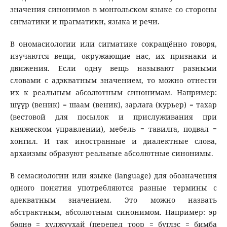
значения синонимов в монгольском языке со стороны
сигматики и прагматики, языка и речи.
В ономасиологии или сигматике сокращённо говоря,
изучаются вещи, окружающие нас, их признаки и
движения. Если одну вещь называют разными
словами с адэкватным значением, то можно отнести
их к реальным абсолютным синонимам. Например:
шүүр (веник) = шаам (веник), зарлага (курьер) = тахар
(вестовой для посылок и прислуживания при
княжеском управлении), мебель = тавилга, подвал =
хонгил. И так иностранные и диалектные слова,
архаизмы образуют реальные абсолютные синонимы.
В семасиологии или языке (language) для обозначения
одного понятия употребляются разные термины с
адекватным значением. Это можно назвать
абстрактным, абсолютным синонимом. Например: эр
бөднө = хулжуухай (перепел тоор = бүглэс = бимба