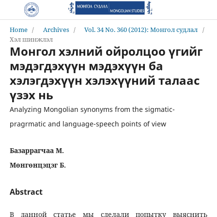
Home
/
Archives
/
Vol. 34 No. 360 (2012): Монгол судлал
/
Хэл шинжлэл
Монгол хэлний ойролцоо үгийг
мэдэгдэхүүн мэдэхүүн ба
хэлэгдэхүүн хэлэхүүний талаас
үзэх нь
Analyzing Mongolian synonyms from the sigmatic-
pragrmatic and language-speech points of view
Базаррагчаа М.
Мөнгөнцэцэг Б.
Abstract
В данной статье мы сделали попытку выяснить