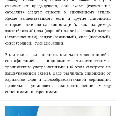
отличие от предыдущего, арго “
хам
”
(соучатсник,
сателлит) следует отнести к сниженному стилю.
Кроме вышеназванного есть и другие синонимы,
которые отличаются коннотацией, как например:
ээнэг (близкий), ээл (дорогой), элсэг (ласковый), элэгсэг
(благосклонный), эелдэг (вежливый), янаг (любимый),
онгог (родной), сүнс (любящий).
В статике языка синонимы отличаются денотацией и
сигнификацией а， в динамике - стилистическим и
тропическим употреблениями (Об этом смотрите на
вышеуказанной схеме). Надо различать синонимы от
вариантов слов и словообразовательной деривации,
правильно установить взаимоотношение между
синонимами и паронимами.