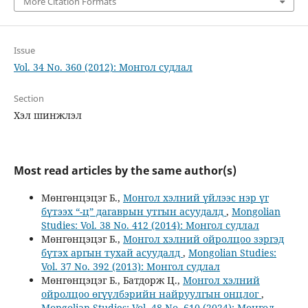
More Citation Formats
Issue
Vol. 34 No. 360 (2012): Монгол судлал
Section
Хэл шинжлэл
Most read articles by the same author(s)
Мөнгөнцэцэг Б.,
Монгол хэлний үйлээс нэр үг
бүтээх “-ц” дагаврын утгын асуудалд
,
Mongolian
Studies: Vol. 38 No. 412 (2014): Монгол судлал
Мөнгөнцэцэг Б.,
Монгол хэлний ойролцоо зэргэд
бүтэх аргын тухай асуудалд
,
Mongolian Studies:
Vol. 37 No. 392 (2013): Монгол судлал
Мөнгөнцэцэг Б., Батдорж Ц.,
Монгол хэлний
ойролцоо өгүүлбэрийн найруулгын онцлог
,
Mongolian Studies: Vol. 48 No. 610 (2024): Монгол