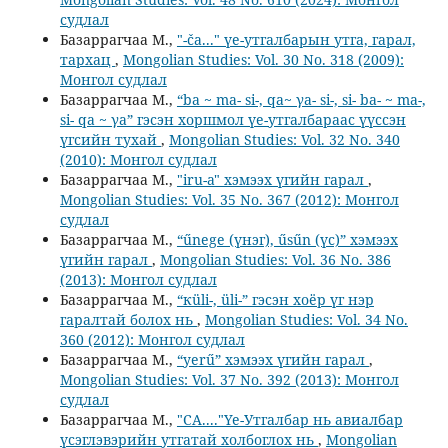
судлал
Базаррагчаа М.,
"-ča..." үе-утгалбарын утга, гарал,
тархац
,
Mongolian Studies: Vol. 30 No. 318 (2009):
Монгол судлал
Базаррагчаа М.,
“ba ~ ma- si-, qa~ γa- si-, si- ba- ~ ma-,
si- qa ~ γa” гэсэн хоршмол үе-утгалбараас үүссэн
үгсийн тухай
,
Mongolian Studies: Vol. 32 No. 340
(2010): Монгол судлал
Базаррагчаа М.,
"iru-a" хэмээх үгийн гарал
,
Mongolian Studies: Vol. 35 No. 367 (2012): Монгол
судлал
Базаррагчаа М.,
“űnege (үнэг), űsűn (үс)” хэмээх
үгийн гарал
,
Mongolian Studies: Vol. 36 No. 386
(2013): Монгол судлал
Базаррагчаа М.,
“кüli-, üli-” гэсэн хоёр үг нэр
гаралтай болох нь
,
Mongolian Studies: Vol. 34 No.
360 (2012): Монгол судлал
Базаррагчаа М.,
“yerű” хэмээх үгийн гарал
,
Mongolian Studies: Vol. 37 No. 392 (2013): Монгол
судлал
Базаррагчаа М.,
"CA...."Үе-Утгалбар нь авиалбар
үсэглэвэрийн утгатай холбоглох нь
,
Mongolian