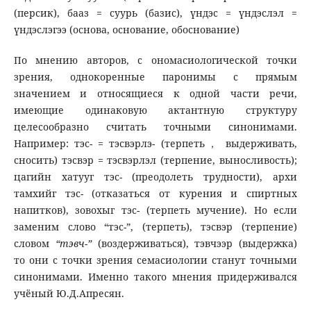
(персик), бааз = суурь (базис), үндэс = үндэслэл =
үндэслэгээ (основа, основание, обоснование)
По мнению авторов, с ономасиологической точки
зрения, однокоренные паронимы с прямым
значением и относящиеся к одной части речи,
имеющие одинаковую актантную структуру
целесообразно считать точными синонимами.
Например: тэс- = тэсвэрлэ- (терпеть， выдерживать,
сносить) тэсвэр = тэсвэрлэл (терпение, выносливость);
цагийн хатууг тэс- (преодолеть трудности), архи
тамхийг тэс- (отказаться от курения и спиртных
напитков), зовохыг тэс- (терпеть мучение). Но если
заменим слово “тэс-”, (терпеть), тэсвэр (терпение)
словом
“тэвч-”
(воздерживаться), тэвчээр (выдержка)
то они с точки зрения семасиологии станут точными
синонимами. Именно такого мнения придерживался
учёный Ю.Д.Апресян.