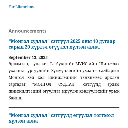
For Librarians
Announcements
“Монгол судлал” сэтгүүл 2025 оны 10 дугаар
сарын 20 хүртэл өгүүлэл хүлээн авна.
September 13, 2025
Эрдэмтэн, судлаач Та бүхнийг МУИС-ийн Шинжлэх
ухааны сургуулийн Хүмүүнлэгийн ухааны салбарын
Монгол хэл хэл шинжлэлийн тэнхимээс эрхлэн
гаргадаг “МОНГОЛ СУДЛАЛ” сэтгүүлд эрдэм
шинжилгээний өгүүллээ ирүүлж хэвлүүлэхийг урьж
байна.
“Монгол судлал” сэтгүүлд өгүүлэл тогтмол
хүлээн авна