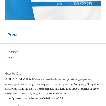
PDF
Published
2023-11-17
How to Cite
М., Б., & Б., М. (2023). Монгол хэлний ойролцоо үгийг мэдэгдэхүүн
мэдэхүүн ба хэлэгдэхүүн хэлэхүүний талаас үзэх нь: Analyzing Mongolian
synonyms from the sigmatic-pragrmatic and language-speech points of view.
Mongolian Studies
,
34
(360), 13–37. Retrieved from
https://journal.num.edu.mn/ms/article/view/6250