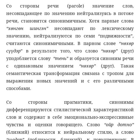
Со стороны речи (parole) значение слов,
несовпадающее по значению нейтрализуясь в потоке
речи, становится синонимичным. Хотя парные слова
“х
ө
нг
ө
н
шингэн
”
несовпадают по лексическому
значению, нейтрализуются по семи “подвижности”,
считаются синонимичными. В парном слове “
нөхөр
сүүдэр
” в результате того, что слово
“
нө
х
ө
р”
(друг)
уподобляется слову
“тен
ь
”
и образуется синоним речи
с одинаковым значением
“
нө
х
ө
р”
(друг). Такая
семантическая трансформация связана с тропом для
выражения новых значений и с его различными
способами.
Со стороны прагматики, синонимы
дифференцируются стилистической характеристикой
слов и содержат в себе эмоционально-экспрессивные
чувства и оценки говорящего. Слово
“o
й
p
дотно”
(близкий) относится к нейральному стилю, а слово
“шадар”
(поблизости, близкий)- к повышенному. В