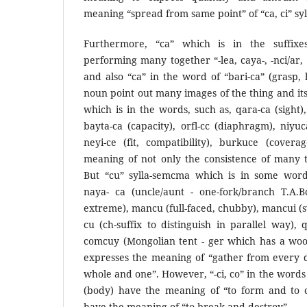
meaning “spread from same point” of “ca, ci” sy
Furthermore, “ca” which is in the suffix
performing many together “-lea, caya-, -nci/ar, 
and also “ca” in the word of “bari-ca” (grasp,
noun point out many images of the thing and its
which is in the words, such as, qara-ca (sight)
bayta-ca (capacity), orfl-cc (diaphragm), niyuca
neyi-ce (fit, compatibility), burkuce (coverag
meaning of not only the consistence of many th
But “cu” sylla-semcma which is in some word
naya- ca (uncle/aunt - one-fork/branch T.A.Bc
extreme), mancu (full-faced, chubby), mancui (s
cu (ch-suffix to distinguish in parallel way)
comcuy (Mongolian tent - ger which has a woo
expresses the meaning of “gather from every d
whole and one”. However, “-ci, со” in the words
(body) have the meaning of “to form and to c
have the meaning of “to break and destroy”.