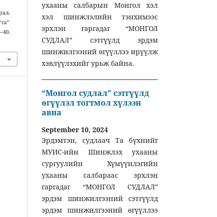
ухааны салбарын Монгол хэл
арал,
хэл шинжлэлийн тэнхимээс
“ca”
эрхлэн гаргадаг “МОНГОЛ
3–40.
СУДЛАЛ” сэтгүүлд эрдэм
шинжилгээний өгүүллээ ирүүлж
хэвлүүлэхийг урьж байна.
“Монгол судлал” сэтгүүлд
өгүүлэл тогтмол хүлээн
авна
September 10, 2024
Эрдэмтэн, судлаач Та бүхнийг
МУИС-ийн Шинжлэх ухааны
сургуулийн Хүмүүнлэгийн
ухааны салбараас эрхлэн
гаргадаг “МОНГОЛ СУДЛАЛ”
эрдэм шинжилгээний сэтгүүлд
эрдэм шинжилгээний өгүүллээ