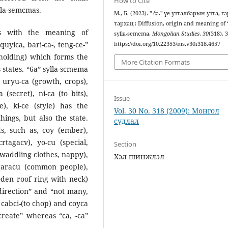
How to Cite
lla-semcmas.
М., Б. (2023). "-ča." үе-утгалбарын утга, г
тархац : Diffusion, origin and meaning of 
es with the meaning of
sylla-semema.
Mongolian Studies
,
30
(318), 
quyica, bari-са-, teng-ce-”
https://doi.org/10.22353/ms.v30i318.4657
 holding) which forms the
More Citation Formats
 states. “6a” sylla-scmema
, uryu-ca (growth, crops),
 (secret), ni-ca (to bits),
Issue
e), ki-ce (style) has the
Vol. 30 No. 318 (2009): Монгол
ings, but also the state.
судлал
s, such as, coy (ember),
rtagacv), yo-cu (special,
Section
waddling clothes, nappy),
Хэл шинжлэл
, qaracu (common people),
den roof ring with neck)
irection” and “not many,
 cabci-(to chop) and соуса
reate” whereas “ca, -ca”