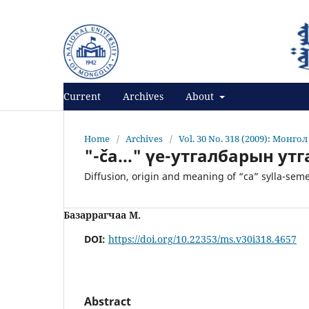
Register
Login
Current
Archives
About
Home
/
Archives
/
Vol. 30 No. 318 (2009): Монго
"-ča..." үе-утгалбарын утг
Diffusion, origin and meaning of “ca” sylla-se
Базаррагчаа М.
DOI:
https://doi.org/10.22353/ms.v30i318.4657
Abstract