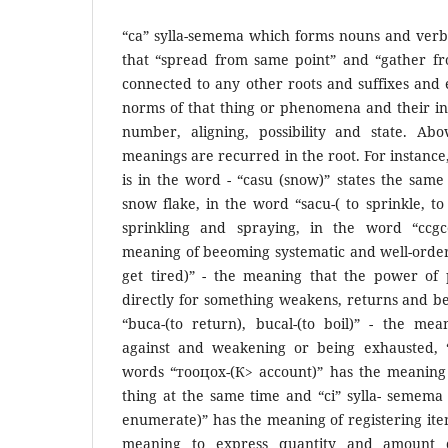
“са” sylla-semema which forms nouns and ver
that “spread from same point” and “gather fro
connected to any other roots and suffixes and
norms of that thing or phenomena and their inc
number, aligning, possibility and state. A
meanings are recurred in the root. For instance
is in the word - “casu (snow)” states the sam
snow flake, in the word “sacu-( to sprinkle, to
sprinkling and spraying, in the word “ccgce
meaning of beeoming systematic and well-order
get tired)” - the meaning that the power of
directly for something weakens, returns and b
“buca-(to return), bucal-(to boil)” - the mea
against and weakening or being exhausted, “
words “тооцох-(К> account)” has the meaning 
thing at the same time and “ci” sylla- semema
enumerate)” has the meaning of registering ite
meaning to express quantity and amount 