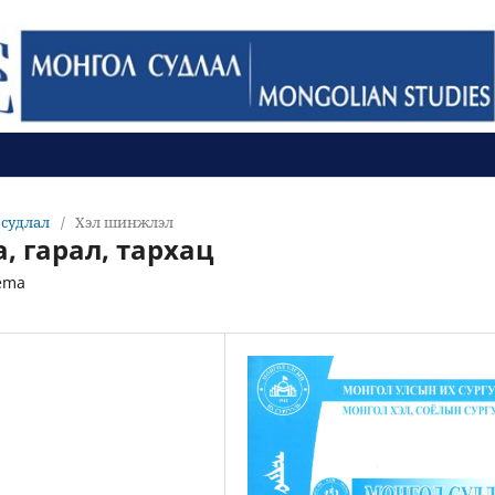
л судлал
/
Хэл шинжлэл
а, гарал, тархац
mema