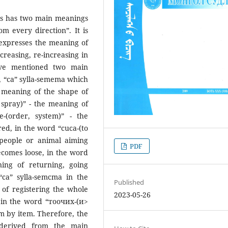
bs has two main meanings
m every direction”. It is
 expresses the meaning of
reasing, re-increasing in
bove mentioned two main
, “ca” sylla-semema which
e meaning of the shape of
 spray)” - the meaning of
-(order, system)” - the
ed, in the word “cuca-(to
 people or animal aiming
PDF
ecomes loose, in the word
ning of returning, going
ca” sylla-semcma in the
Published
of registering the whole
2023-05-26
 in the word “тоочих-(и>
m by item. Therefore, the
derived from the main