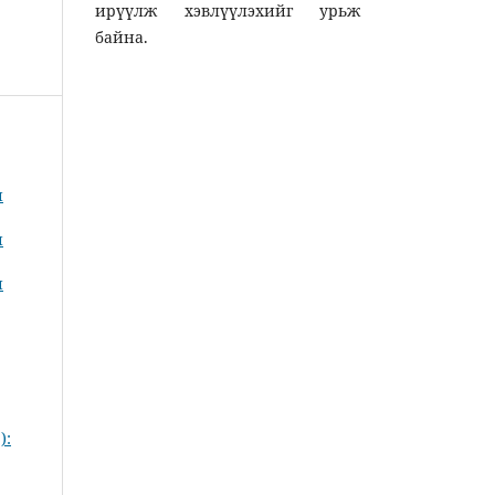
ирүүлж хэвлүүлэхийг урьж
байна.
н
н
н
):