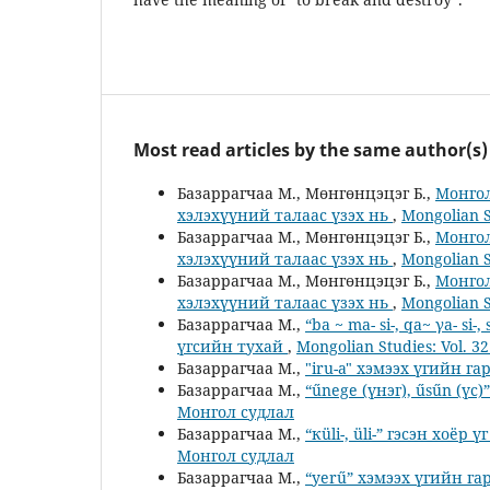
Most read articles by the same author(s)
Базаррагчаа М., Мөнгөнцэцэг Б.,
Монгол
хэлэхүүний талаас үзэх нь
,
Mongolian S
Базаррагчаа М., Мөнгөнцэцэг Б.,
Монгол
хэлэхүүний талаас үзэх нь
,
Mongolian S
Базаррагчаа М., Мөнгөнцэцэг Б.,
Монгол
хэлэхүүний талаас үзэх нь
,
Mongolian S
Базаррагчаа М.,
“ba ~ ma- si-, qa~ γa- si
үгсийн тухай
,
Mongolian Studies: Vol. 3
Базаррагчаа М.,
"iru-a" хэмээх үгийн га
Базаррагчаа М.,
“űnege (үнэг), űsűn (үс
Монгол судлал
Базаррагчаа М.,
“кüli-, üli-” гэсэн хоёр
Монгол судлал
Базаррагчаа М.,
“yerű” хэмээх үгийн га