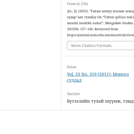
How to Cite
До., Ц. (2023). "Таван хошуу малын мэнд
судар"-ын тухайд: On “Tabun qošiγu mal-
mendü medekü sudur”.
Mongolian Studies
,
33
(359), 137–146. Retrieved from
https://journal.num.edu.mn/ms/article/vie
More Citation Formats
Issue
Vol. 33 No. 359 (2011): Монгол
судлал
Section
Бүтээлийн тухай шүүмж, тэмд