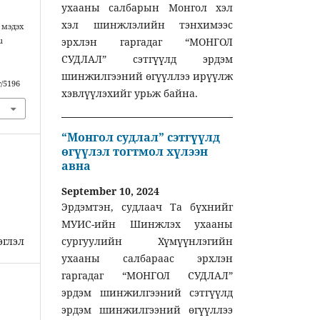
ухааны салбарын Монгол хэл
хэл шинжлэлийн тэнхимээс
 мэдэх
эрхлэн гаргадаг “МОНГОЛ
u
СУДЛАЛ” сэтгүүлд эрдэм
шинжилгээний өгүүллээ ирүүлж
w/5196
хэвлүүлэхийг урьж байна.
“Монгол судлал” сэтгүүлд
өгүүлэл тогтмол хүлээн
авна
September 10, 2024
Эрдэмтэн, судлаач Та бүхнийг
МУИС-ийн Шинжлэх ухааны
эглэл
сургуулийн Хүмүүнлэгийн
ухааны салбараас эрхлэн
гаргадаг “МОНГОЛ СУДЛАЛ”
эрдэм шинжилгээний сэтгүүлд
эрдэм шинжилгээний өгүүллээ