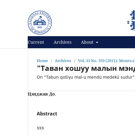
Register
Login
Current
Archives
About
Home
/
Archives
/
Vol. 33 No. 359 (2011): Монго
"Таван хошуу малын мэнд
On “Tabun qošiγu mal-u mendü medekü sudur”
Цэнджав До.
Abstract
ххх