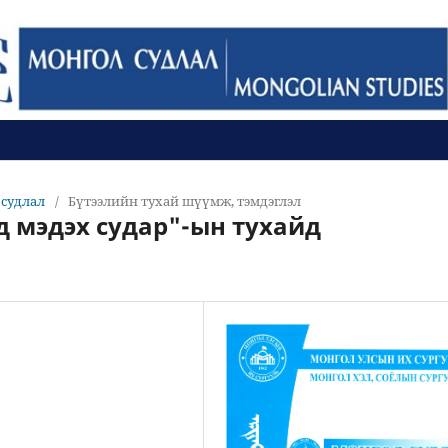
л судлал
/
Бүтээлийн тухай шүүмж, тэмдэглэл
 мэдэх судар"-ын тухайд