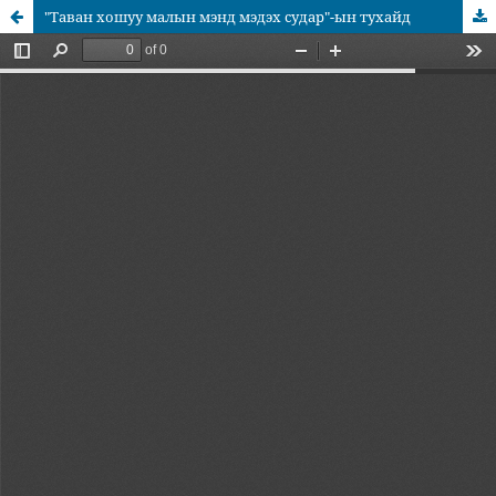
"Таван хошуу малын мэнд мэдэх судар"-ын тухайд