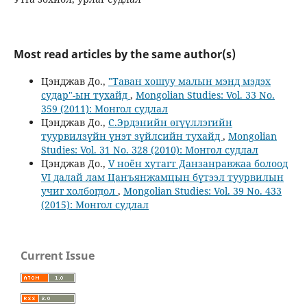
Most read articles by the same author(s)
Цэнджав До.,
"Таван хошуу малын мэнд мэдэх
судар"-ын тухайд
,
Mongolian Studies: Vol. 33 No.
359 (2011): Монгол судлал
Цэнджав До.,
С.Эрдэнийн өгүүллэгийн
туурвилзүйн үнэт зүйлсийн тухайд
,
Mongolian
Studies: Vol. 31 No. 328 (2010): Монгол судлал
Цэнджав До.,
V ноён хутагт Данзанравжаа болоод
VI далай лам Цанъянжамцын бүтээл туурвилын
учиг холбогдол
,
Mongolian Studies: Vol. 39 No. 433
(2015): Монгол судлал
Current Issue