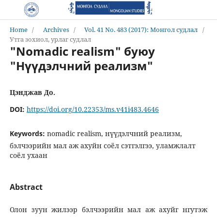
Home
/
Archives
/
Vol. 41 No. 483 (2017): Монгол судлал
/
Утга зохиол, урлаг судлал
"Nomadic realism" буюу
"Нүүдэлчний реализм"
Цэнджав До.
DOI:
https://doi.org/10.22353/ms.v41i483.4646
Keywords:
nomadic realism, нүүдэлчний реализм,
бэлчээрийн мал аж ахуйн соёл сэтгэлгээ, уламжлалт
соёл ухаан
Abstract
Олон зуун жилээр бэлчээрийн мал аж ахуйг нгутэж