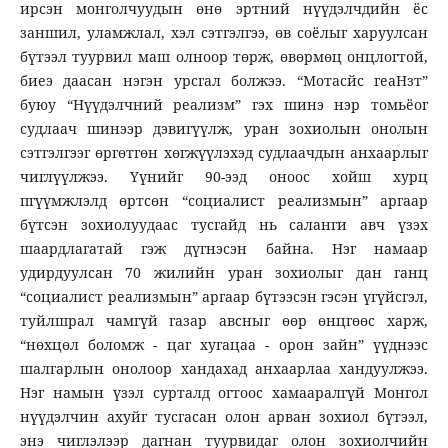
ирсэн монголчуудын өнө эртний нүүдэлчдийн ёс
заншил, уламжлал, хэл сэтгэлгээ, өв соёлыг харуулсан
бүтээл туурвил маш олноор төрж, өвөрмөц онцлогтой,
биеэ даасан нэгэн урсгал болжээ. “Мотасйс геаНзт”
буюу “Нүүдэлчний реализм” гэх шинэ нэр томьёог
судлаач шинээр дэвигүүлж, уран зохиолын онолын
сэтгэлгээг өргөтгөн хөгжүүлэхэд судлаачдын анхаарлыг
чиглүүлжээ. Үүнийг 90-ээд оноос хойш хурц
пгүүмжлэлд өртсөн “социалист реализмын” аргаар
бүтсэн зохиолуудаас тусгайд нь саланги авч үзэх
шаардлагатай гэж дүгнэсэн байна. Нэг намаар
удирдуулсан 70 жилийн уран зохиолыг дан ганц
“социалист реализмын” аргаар бүтээсэн гэсэн үгүйсгэл,
туйлшрал чамгүй газар авсныг өөр өнцгөөс харж,
“нөхцөл боломж - цаг хугацаа - орон зайн” үүднээс
шалгарлын онолоор хандахад анхаарлаа хандуулжээ.
Нэг намын үзэл сурталд огтоос хамааралгүй Монгол
нүүдэлчин ахуйг тусгасан олон арван зохиол бүтээл,
энэ чиглэлээр дагнан туурвидаг олон зохиолчийн