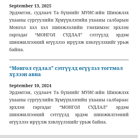
September 13, 2025
Эрдэмтэн, судлаач Та бүхнийг МУИС-ийн Шинжлэх
ухааны сургуулийн Хүмүүнлэгийн ухааны салбарын
Монгол хэл хэл шинжлэлийн тэнхимээс эрхлэн
гаргадаг “МОНГОЛ СУДЛАЛ” сэтгүүлд эрдэм
шинжилгээний өгүүллээ ирүүлж хэвлүүлэхийг урьж
байна.
“Монгол судлал” сэтгүүлд өгүүлэл тогтмол
хүлээн авна
September 10, 2024
Эрдэмтэн, судлаач Та бүхнийг МУИС-ийн Шинжлэх
ухааны сургуулийн Хүмүүнлэгийн ухааны салбараас
эрхлэн гаргадаг “МОНГОЛ СУДЛАЛ” эрдэм
шинжилгээний сэтгүүлд эрдэм шинжилгээний
өгүүллээ ирүүлж хэвлүүлэхийг урьж байна.