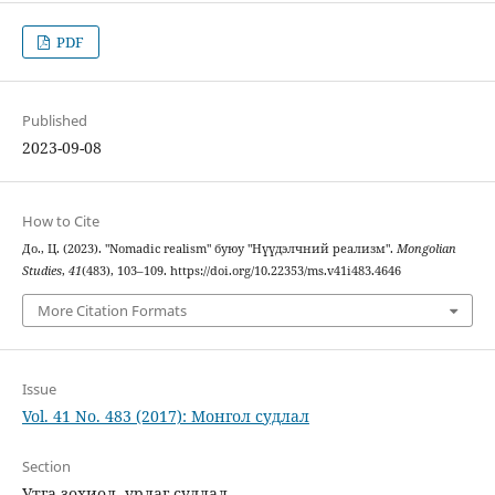
PDF
Published
2023-09-08
How to Cite
До., Ц. (2023). "Nomadic realism" буюу "Нүүдэлчний реализм".
Mongolian
Studies
,
41
(483), 103–109. https://doi.org/10.22353/ms.v41i483.4646
More Citation Formats
Issue
Vol. 41 No. 483 (2017): Монгол судлал
Section
Утга зохиол, урлаг судлал