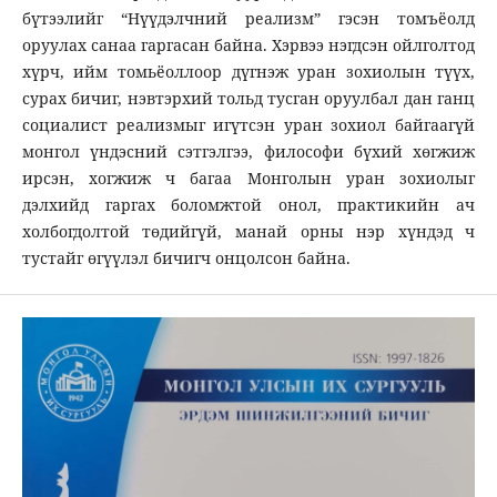
бүтээлийг “Нүүдэлчний реализм” гэсэн томъёолд
оруулах санаа гаргасан байна. Хэрвээ нэгдсэн ойлголтод
хүрч, ийм томьёоллоор дүгнэж уран зохиолын түүх,
сурах бичиг, нэвтэрхий тольд тусган оруулбал дан ганц
социалист реализмыг игүтсэн уран зохиол байгаагүй
монгол үндэсний сэтгэлгээ, философи бүхий хөгжиж
ирсэн, хогжиж ч багаа Монголын уран зохиолыг
дэлхийд гаргах боломжтой онол, практикийн ач
холбогдолтой төдийгүй, манай орны нэр хүндэд ч
тустайг өгүүлэл бичигч онцолсон байна.