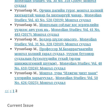
Mongolian Studies: Vol. 30 No. 318 (2009): Монгол
судлал
Ууганбаяр М.,
Орчин цагийн түрэг, монгол хэлний
хязгаартай чанар ба хязгааргүй чанар
,
Mongolian
Studies: Vol. 43 No. 520 (2019): Монгол судлал
Ууганбаяр М.,
Монголын соёлыг хос эсрэгцлийн
үүднээс авч үзэх нь
,
Mongolian Studies: Vol. 41 No.
483 (2017): Монгол судлал
Ууганбаяр М.,
Бодлер,шүлэг,оньсого
,
Mongolian
Studies: Vol. 31 No. 328 (2010): Монгол судлал
Ууганбаяр М.,
Профессор М.Базаррагчаагийн
монгол хэлний гарал судлал, түүхэн бүтээвэр
судлалын бүтээлүүдийн тухай (эрдэм
шинжилгээний шүүмж)
,
Mongolian Studies: Vol. 48
No. 610 (2024): Монгол судлал
Ууганбаяр М.,
Монгол, тува “Илжгэн чихт хаан”
үлгэрийн харьцуулал
,
Mongolian Studies: Vol. 50
No. 626 (2025): Монгол судлал
<<
<
1
2
Current Issue