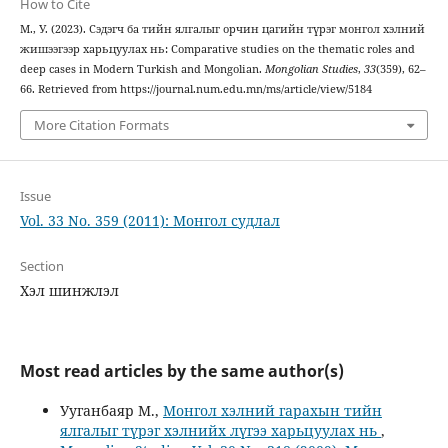
How to Cite
М., У. (2023). Сэдэгч ба тийн ялгалыг орчин цагийн түрэг монгол хэлний
жишээгээр харьцуулах нь: Comparative studies on the thematic roles and
deep cases in Modern Turkish and Mongolian.
Mongolian Studies
,
33
(359), 62–
66. Retrieved from https://journal.num.edu.mn/ms/article/view/5184
More Citation Formats
Issue
Vol. 33 No. 359 (2011): Монгол судлал
Section
Хэл шинжлэл
Most read articles by the same author(s)
Ууганбаяр М.,
Монгол хэлний гарахын тийн
ялгалыг түрэг хэлнийх лүгээ харьцуулах нь
,