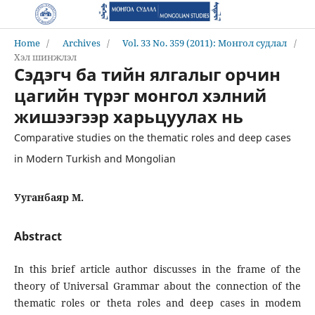
Home
/
Archives
/
Vol. 33 No. 359 (2011): Монгол судлал
/
Хэл шинжлэл
Сэдэгч ба тийн ялгалыг орчин
цагийн түрэг монгол хэлний
жишээгээр харьцуулах нь
Comparative studies on the thematic roles and deep cases
in Modern Turkish and Mongolian
Ууганбаяр М.
Abstract
In this brief article author discusses in the frame of the
theory of Universal Grammar about the connection of the
thematic roles or theta roles and deep cases in modem