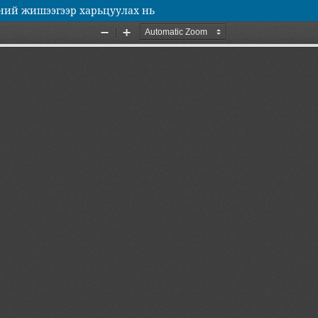
лний жишээгээр харьцуулах нь