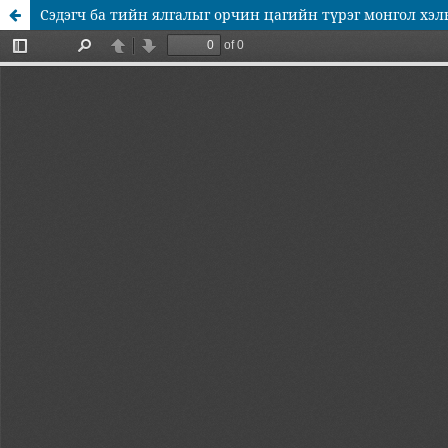
Сэдэгч ба тийн ялгалыг орчин цагийн түрэг монгол хэ