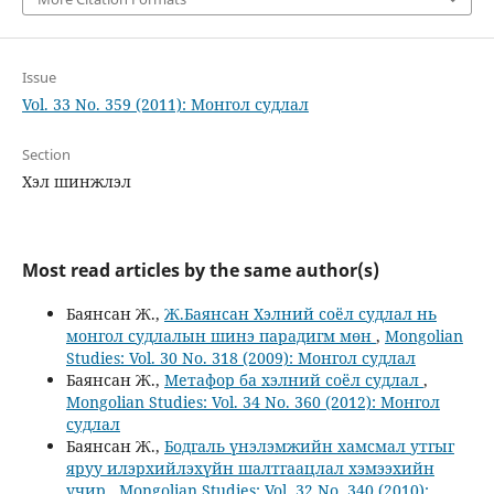
Issue
Vol. 33 No. 359 (2011): Монгол судлал
Section
Хэл шинжлэл
Most read articles by the same author(s)
Баянсан Ж.,
Ж.Баянсан Хэлний соёл судлал нь
монгол судлалын шинэ парадигм мөн
,
Mongolian
Studies: Vol. 30 No. 318 (2009): Монгол судлал
Баянсан Ж.,
Метафор ба хэлний соёл судлал
,
Mongolian Studies: Vol. 34 No. 360 (2012): Монгол
судлал
Баянсан Ж.,
Бодгаль үнэлэмжийн хамсмал утгыг
яруу илэрхийлэхүйн шалтгаацлал хэмээхийн
учир
,
Mongolian Studies: Vol. 32 No. 340 (2010):