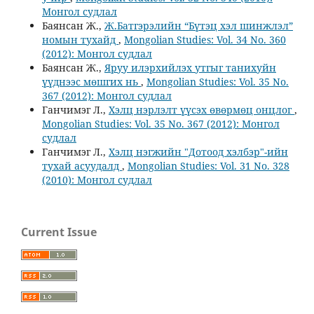
Монгол судлал
Баянсан Ж.,
Ж.Батгэрэлийн “Бүтэц хэл шинжлэл”
номын тухайд
,
Mongolian Studies: Vol. 34 No. 360
(2012): Монгол судлал
Баянсан Ж.,
Яруу илэрхийлэх утгыг танихуйн
үүднээс мөшгих нь
,
Mongolian Studies: Vol. 35 No.
367 (2012): Монгол судлал
Ганчимэг Л.,
Хэлц нэрлэлт үүсэх өвөрмөц онцлог
,
Mongolian Studies: Vol. 35 No. 367 (2012): Монгол
судлал
Ганчимэг Л.,
Хэлц нэгжийн "Дотоод хэлбэр"-ийн
тухай асуудалд
,
Mongolian Studies: Vol. 31 No. 328
(2010): Монгол судлал
Current Issue