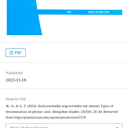
PDF
Published
2023-11-18
How to Cite
Ж., Б., & Л., Г. (2023). Хэлц нэгжийн нэрлэлтийн хэв шинж: Types of
denomination od phrase -unit.
Mongolian Studies
,
33
(359), 28–40. Retrieved
from https://journal.num.edu.mn/ms/article/view/5178
More Citation Formats