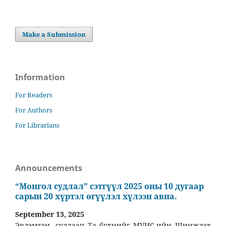
Make a Submission
Information
For Readers
For Authors
For Librarians
Announcements
“Монгол судлал” сэтгүүл 2025 оны 10 дугаар
сарын 20 хүртэл өгүүлэл хүлээн авна.
September 13, 2025
Эрдэмтэн, судлаач Та бүхнийг МУИС-ийн Шинжлэх