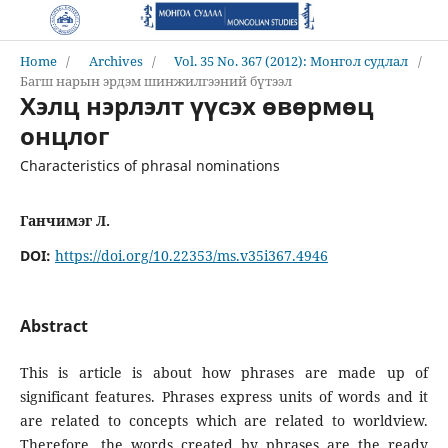
Home
/
Archives
/
Vol. 35 No. 367 (2012): Монгол судлал
/
Багш нарын эрдэм шинжилгээний бүтээл
Хэлц нэрлэлт үүсэх өвөрмөц
онцлог
Characteristics of phrasal nominations
Ганчимэг Л.
DOI:
https://doi.org/10.22353/ms.v35i367.4946
Abstract
This is article is about how phrases are made up of
significant features. Phrases express units of words and it
are related to concepts which are related to worldview.
Therefore, the words created by phrases are the ready