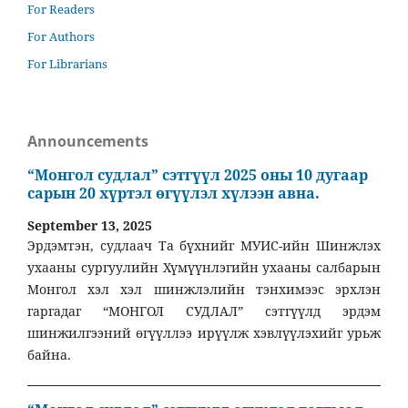
For Readers
For Authors
For Librarians
Announcements
“Монгол судлал” сэтгүүл 2025 оны 10 дугаар
сарын 20 хүртэл өгүүлэл хүлээн авна.
September 13, 2025
Эрдэмтэн, судлаач Та бүхнийг МУИС-ийн Шинжлэх
ухааны сургуулийн Хүмүүнлэгийн ухааны салбарын
Монгол хэл хэл шинжлэлийн тэнхимээс эрхлэн
гаргадаг “МОНГОЛ СУДЛАЛ” сэтгүүлд эрдэм
шинжилгээний өгүүллээ ирүүлж хэвлүүлэхийг урьж
байна.