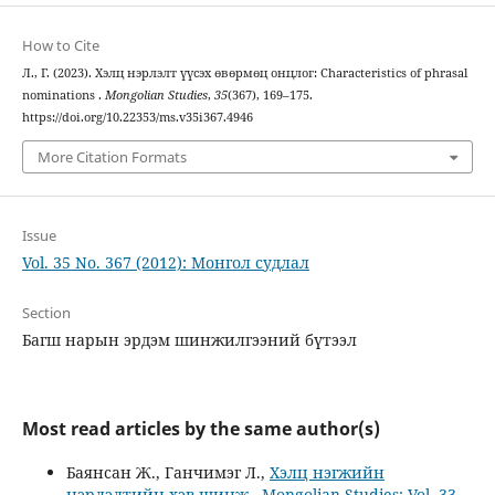
How to Cite
Л., Г. (2023). Хэлц нэрлэлт үүсэх өвөрмөц онцлог: Characteristics of phrasal
nominations .
Mongolian Studies
,
35
(367), 169–175.
https://doi.org/10.22353/ms.v35i367.4946
More Citation Formats
Issue
Vol. 35 No. 367 (2012): Монгол судлал
Section
Багш нарын эрдэм шинжилгээний бүтээл
Most read articles by the same author(s)
Баянсан Ж., Ганчимэг Л.,
Хэлц нэгжийн
нэрлэлтийн хэв шинж
,
Mongolian Studies: Vol. 33