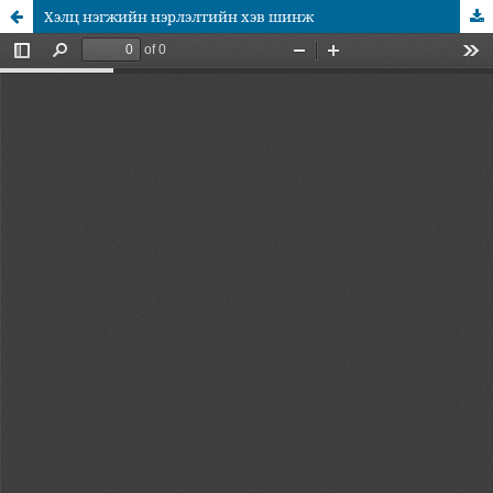
Хэлц нэгжийн нэрлэлтийн хэв шинж