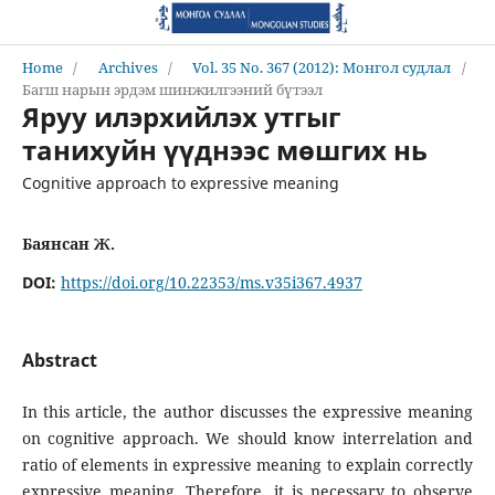
Home
/
Archives
/
Vol. 35 No. 367 (2012): Монгол судлал
/
Багш нарын эрдэм шинжилгээний бүтээл
Яруу илэрхийлэх утгыг
танихуйн үүднээс мөшгих нь
Cognitive approach to expressive meaning
Баянсан Ж.
DOI:
https://doi.org/10.22353/ms.v35i367.4937
Abstract
In this article, the author discusses the expressive meaning
on cognitive approach. We should know interrelation and
ratio of elements in expressive meaning to explain correctly
expressive meaning. Therefore, it is necessary to observe