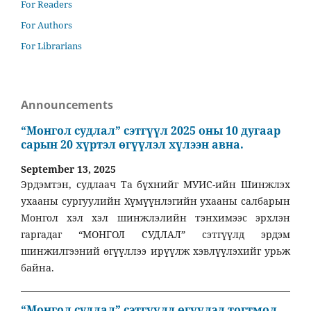
For Readers
For Authors
For Librarians
Announcements
“Монгол судлал” сэтгүүл 2025 оны 10 дугаар
сарын 20 хүртэл өгүүлэл хүлээн авна.
September 13, 2025
Эрдэмтэн, судлаач Та бүхнийг МУИС-ийн Шинжлэх
ухааны сургуулийн Хүмүүнлэгийн ухааны салбарын
Монгол хэл хэл шинжлэлийн тэнхимээс эрхлэн
гаргадаг “МОНГОЛ СУДЛАЛ” сэтгүүлд эрдэм
шинжилгээний өгүүллээ ирүүлж хэвлүүлэхийг урьж
байна.
“Монгол судлал” сэтгүүлд өгүүлэл тогтмол