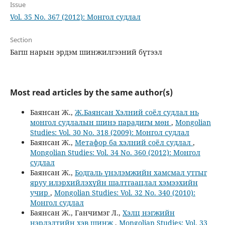
Issue
Vol. 35 No. 367 (2012): Монгол судлал
Section
Багш нарын эрдэм шинжилгээний бүтээл
Most read articles by the same author(s)
Баянсан Ж.,
Ж.Баянсан Хэлний соёл судлал нь
монгол судлалын шинэ парадигм мөн
,
Mongolian
Studies: Vol. 30 No. 318 (2009): Монгол судлал
Баянсан Ж.,
Метафор ба хэлний соёл судлал
,
Mongolian Studies: Vol. 34 No. 360 (2012): Монгол
судлал
Баянсан Ж.,
Бодгаль үнэлэмжийн хамсмал утгыг
яруу илэрхийлэхүйн шалтгаацлал хэмээхийн
учир
,
Mongolian Studies: Vol. 32 No. 340 (2010):
Монгол судлал
Баянсан Ж., Ганчимэг Л.,
Хэлц нэгжийн
нэрлэлтийн хэв шинж
,
Mongolian Studies: Vol. 33