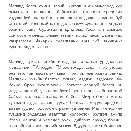
Малчид болон сумын төвийн иргэдийн аж амьдралд уур
амьсгалын өөрчлөлт, байгалийн гамшгийн эрсдлийн
үзүүлж буй нөлөө болон өөрчлөлтөд дасан зохицож буй
стратегийг тодорхойлох явдал энэхүү судалгааны үндсэн
зорилго байв. Судалгаанд Дундговь, Архангай аймгаас
сонгосон малчид, сумын төвийн иргэд, засаг дарга нар
хамрагдсан. Чанарын судалгааны арга зүй, техникийг
судалгаанд ашиглав.
Малчид сумын төвийн иргэд цаг агаарын урьдчилсан
мэдээллийг TV, радио, FM-ээс голдуу авдаг ч гар утсаар
энэ төрлийн мэдээлэл авдаг практик нэвтрээгүй байна.
Малчдын хувийн бэлтгэл дутмаг, мэдлэг, мэдрэмж муу
байна. Орон нутагт малын бэлчээр даацгүй болсон нь
илүү чанартай, үр өгөөж бүхий цөөн тооны сайн малтай
байхыг малчдаас шаардаж байна. Микро болон макро
түвшинд зудыг даван туулах бэлтгэл ажлууд, эрсдлийг
даван туулах тодорхой стратегиуд байна. Малчин өрхийн
түвшинд худалдан авалттай холбоотой бэлтгэл ажилд
бэлэн мөнгөний хомсдол үүсч, дийлэнх өрхүүд банкны
зээлтэйгээр хахир өвлийг угтжээ. Ядуурал, эмзэг байдлаас