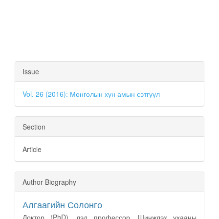
Article
Issue
Details
Vol. 26 (2016): Монголын хүн амын сэтгүүл
Section
Article
Author Biography
Алгаагийн Солонго
Доктор (PhD), дэд профессор, Шинжлэх ухааны