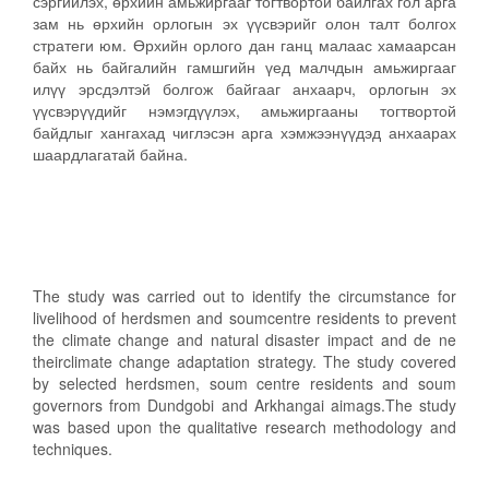
сэргийлэх, өрхийн амьжиргааг тогтвортой байлгах гол арга
зам нь өрхийн орлогын эх үүсвэрийг олон талт болгох
стратеги юм. Өрхийн орлого дан ганц малаас хамаарсан
байх нь байгалийн гамшгийн үед малчдын амьжиргааг
илүү эрсдэлтэй болгож байгааг анхаарч, орлогын эх
үүсвэрүүдийг нэмэгдүүлэх, амьжиргааны тогтвортой
байдлыг хангахад чиглэсэн арга хэмжээнүүдэд анхаарах
шаардлагатай байна.
The study was carried out to identify the circumstance for
livelihood of herdsmen and soumcentre residents to prevent
the climate change and natural disaster impact and de ne
theirclimate change adaptation strategy. The study covered
by selected herdsmen, soum centre residents and soum
governors from Dundgobi and Arkhangai aimags.The study
was based upon the qualitative research methodology and
techniques.