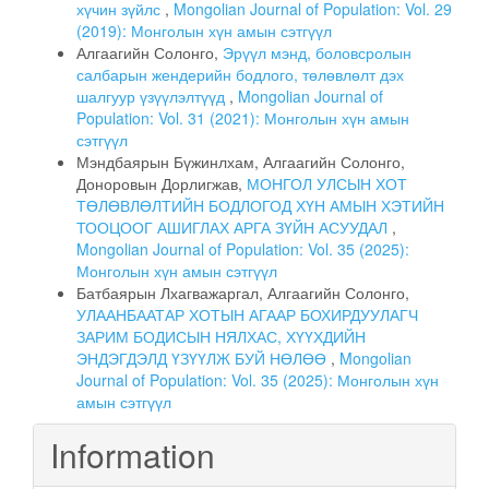
хүчин зүйлс
,
Mongolian Journal of Population: Vol. 29
(2019): Монголын хүн амын сэтгүүл
Алгаагийн Солонго,
Эрүүл мэнд, боловсролын
салбарын жендерийн бодлого, төлөвлөлт дэх
шалгуур үзүүлэлтүүд
,
Mongolian Journal of
Population: Vol. 31 (2021): Монголын хүн амын
сэтгүүл
Мэндбаярын Бүжинлхам, Алгаагийн Солонго,
Доноровын Дорлигжав,
МОНГОЛ УЛСЫН ХОТ
ТӨЛӨВЛӨЛТИЙН БОДЛОГОД ХҮН АМЫН ХЭТИЙН
ТООЦООГ АШИГЛАХ АРГА ЗҮЙН АСУУДАЛ
,
Mongolian Journal of Population: Vol. 35 (2025):
Монголын хүн амын сэтгүүл
Батбаярын Лхагважаргал, Алгаагийн Солонго,
УЛААНБААТАР ХОТЫН АГААР БОХИРДУУЛАГЧ
ЗАРИМ БОДИСЫН НЯЛХАС, ХҮҮХДИЙН
ЭНДЭГДЭЛД ҮЗҮҮЛЖ БУЙ НӨЛӨӨ
,
Mongolian
Journal of Population: Vol. 35 (2025): Монголын хүн
амын сэтгүүл
Information