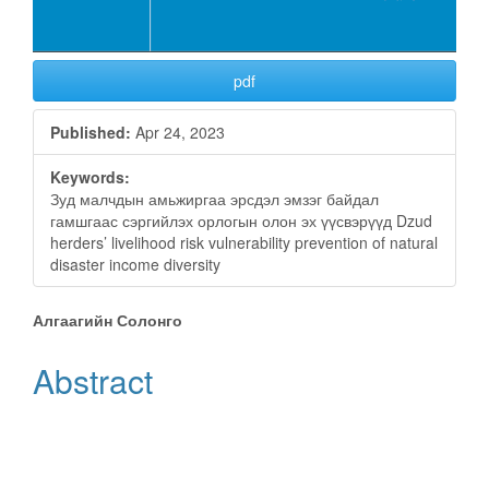
pdf
Published:
Apr 24, 2023
Keywords:
Зуд малчдын амьжиргаа эрсдэл эмзэг байдал
гамшгаас сэргийлэх орлогын олон эх үүсвэрүүд Dzud
herders’ livelihood risk vulnerability prevention of natural
disaster income diversity
Main
Алгаагийн Солонго
Article
Abstract
Content