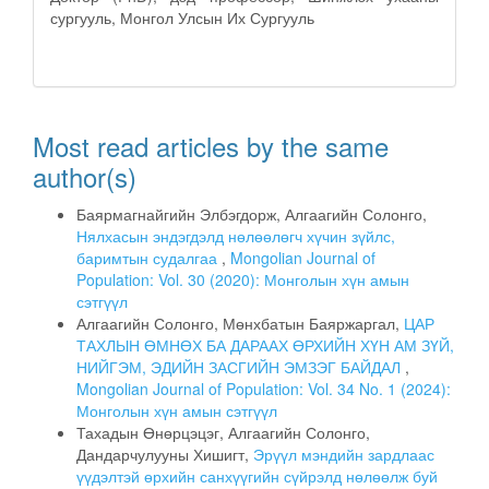
сургууль, Монгол Улсын Их Сургууль
Most read articles by the same
author(s)
Баярмагнайгийн Элбэгдорж, Алгаагийн Солонго,
Нялхасын эндэгдэлд нөлөөлөгч хүчин зүйлс,
баримтын судалгаа
,
Mongolian Journal of
Population: Vol. 30 (2020): Монголын хүн амын
сэтгүүл
Алгаагийн Солонго, Мөнхбатын Баяржаргал,
ЦАР
ТАХЛЫН ӨМНӨХ БА ДАРААХ ӨРХИЙН ХҮН АМ ЗҮЙ,
НИЙГЭМ, ЭДИЙН ЗАСГИЙН ЭМЗЭГ БАЙДАЛ
,
Mongolian Journal of Population: Vol. 34 No. 1 (2024):
Монголын хүн амын сэтгүүл
Тахадын Өнөрцэцэг, Алгаагийн Солонго,
Дандарчулууны Хишигт,
Эрүүл мэндийн зардлаас
үүдэлтэй өрхийн санхүүгийн сүйрэлд нөлөөлж буй