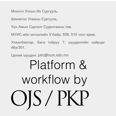
Монгол Улсын Их Сургууль,
Шинжлэх Ухааны Сургууль,
Хүн Амын Сургалт Судалгааны төв,
МУИС-ийн хичээлийн V байр, 508, 510 тоот өрөө.
Улаанбаатар, Бага тойруу 7, шуудангийн хайрцаг
46а/301.
Цахим шуудан: ptrc@num.edu.mn