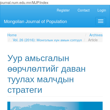
journal.num.edu.mn/MJP/index
Main
Register
Contact
Login
Navigation
Main
Mongolian Journal of Population
Toggl
Content
naviga
Sidebar
Home
Archives
Vol. 26 (2016): Монголын хүн амын сэтгүүл
Article
Уур амьсгалын
өөрчлөлтийг даван
туулах малчдын
стратеги
Article