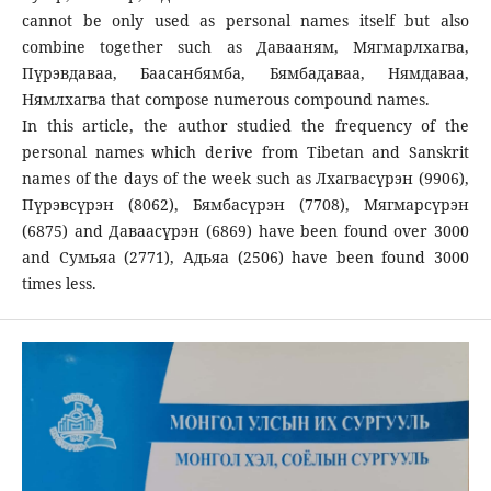
cannot be only used as personal names itself but also
combine together such as Давааням, Мягмарлхагва,
Пүрэвдаваа, Баасанбямба, Бямбадаваа, Нямдаваа,
Нямлхагва that compose numerous compound names.
In this article, the author studied the frequency of the
personal names which derive from Tibetan and Sanskrit
names of the days of the week such as Лхагвасүрэн (9906),
Пүрэвсүрэн (8062), Бямбасүрэн (7708), Мягмарсүрэн
(6875) and Даваасүрэн (6869) have been found over 3000
and Сумьяа (2771), Адьяа (2506) have been found 3000
times less.