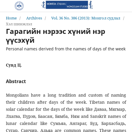
Home
/
Archives
/
Vol. 36 No. 386 (2013): Монгол судлал
/
Хэл шинжлэл
Гарагийн нэрээс хүний нэр
үүсэхүй
Personal names derived from the names of days of the week
Сувд Ц.
Abstract
Mongolians have a long tradition and custom of naming
their children after days of the week. Tibetan names of
solar calendar for the days of the week like Даваа, Мягмар,
Лхагва, Пүрэв, Баасан, Бямба, Ням and Sanskrit names of
lunar calendar like Сумьяа, Ангараг, Буд, Бархасбадь,
Сугар, Санчир, Адьяа are common names. These names