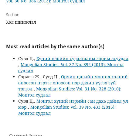
Vol. 36 No. 386 (2013): Монгол судлал
Section
Хэл шинжлэл
Most read articles by the same author(s)
Сувд Ц.,
Хүний нэрийн судалгааны зарим асуудал
,
Mongolian Studies: Vol. 37 No. 392 (2013): Монгол
судлал
Сэржээ Ж., Сувд Ц.,
Орчин цагийн монгол хэлний
оноосон нэрээс оноосон нэр дахин үүсэх зүй
тогтол
,
Mongolian Studies: Vol. 31 No. 328 (2010):
Монгол судлал
Сувд Ц.,
Монгол хүний нэрийн сан дахь дайны ул
мөр
,
Mongolian Studies: Vol. 39 No. 433 (2015):
Монгол судлал
Current Issue