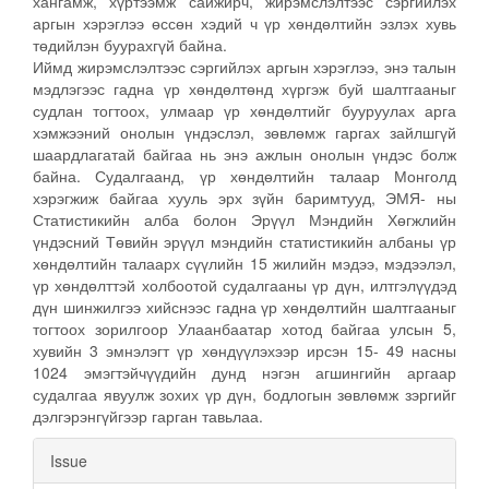
хангамж, хүртээмж сайжирч, жирэмслэлтээс сэргийлэх
аргын хэрэглээ өссөн хэдий ч үр хөндөлтийн эзлэх хувь
төдийлэн буурахгүй байна.
Иймд жирэмслэлтээс сэргийлэх аргын хэрэглээ, энэ талын
мэдлэгээс гадна үр хөндөлтөнд хүргэж буй шалтгааныг
судлан тогтоох, улмаар үр хөндөлтийг бууруулах арга
хэмжээний онолын үндэслэл, зөвлөмж гаргах зайлшгүй
шаардлагатай байгаа нь энэ ажлын онолын үндэс болж
байна. Судалгаанд, үр хөндөлтийн талаар Монголд
хэрэгжиж байгаа хууль эрх зүйн баримтууд, ЭМЯ- ны
Статистикийн алба болон Эрүүл Мэндийн Хөгжлийн
үндэсний Төвийн эрүүл мэндийн статистикийн албаны үр
хөндөлтийн талаарх сүүлийн 15 жилийн мэдээ, мэдээлэл,
үр хөндөлттэй холбоотой судалгааны үр дүн, илтгэлүүдэд
дүн шинжилгээ хийснээс гадна үр хөндөлтийн шалтгааныг
тогтоох зорилгоор Улаанбаатар хотод байгаа улсын 5,
хувийн 3 эмнэлэгт үр хөндүүлэхээр ирсэн 15- 49 насны
1024 эмэгтэйчүүдийн дунд нэгэн агшингийн аргаар
судалгаа явуулж зохих үр дүн, бодлогын зөвлөмж зэргийг
дэлгэрэнгүйгээр гарган тавьлаа.
Article
Issue