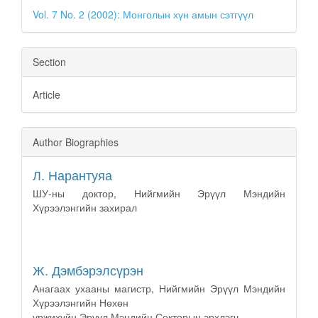
Details
Vol. 7 No. 2 (2002): Монголын хүн амын сэтгүүл
Section
Article
Author Biographies
Л. Нарантуяа
ШУ-ны доктор, Нийгмийн Эрүүл Мэндийн
Хүрээлэнгийн захирал
Ж. Дэмбэрэлсүрэн
Анагаах ухааны магистр, Нийгмийн Эрүүл Мэндийн
Хүрээлэнгийн Нөхөн
үржихүйн Эрүүл Мэндийн Секторын эрхлэгч