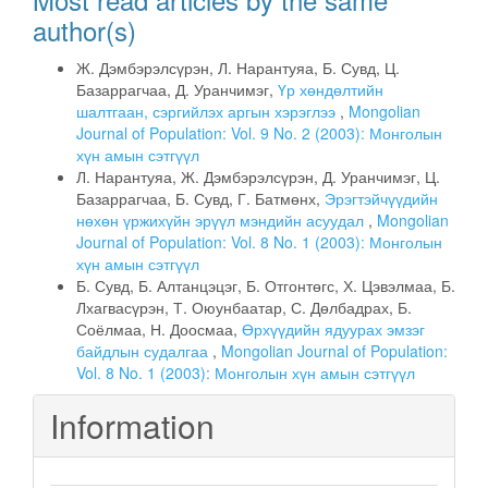
author(s)
Ж. Дэмбэрэлсүрэн, Л. Нарантуяа, Б. Сувд, Ц.
Базаррагчаа, Д. Уранчимэг,
Үр хөндөлтийн
шалтгаан, сэргийлэх аргын хэрэглээ
,
Mongolian
Journal of Population: Vol. 9 No. 2 (2003): Монголын
хүн амын сэтгүүл
Л. Нарантуяа, Ж. Дэмбэрэлсүрэн, Д. Уранчимэг, Ц.
Базаррагчаа, Б. Сувд, Г. Батмөнх,
Эрэгтэйчүүдийн
нөхөн үржихүйн эрүүл мэндийн асуудал
,
Mongolian
Journal of Population: Vol. 8 No. 1 (2003): Монголын
хүн амын сэтгүүл
Б. Сувд, Б. Алтанцэцэг, Б. Отгонтөгс, Х. Цэвэлмаа, Б.
Лхагвасүрэн, Т. Оюунбаатар, С. Дөлбадрах, Б.
Соёлмаа, Н. Доосмаа,
Өрхүүдийн ядуурах эмзэг
байдлын судалгаа
,
Mongolian Journal of Population:
Vol. 8 No. 1 (2003): Монголын хүн амын сэтгүүл
Information