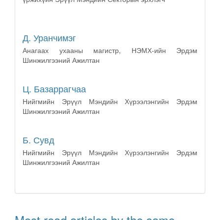
Д. Уранчимэг
Анагаах ухааны магистр, НЭМХ-ийн Эрдэм
Шинжилгээний Ажилтан
Ц. Базаррагчаа
Нийгмийн Эрүүл Мэндийн Хүрээлэнгийн Эрдэм
Шинжилгээний Ажилтан
Б. Сувд
Нийгмийн Эрүүл Мэндийн Хүрээлэнгийн Эрдэм
Шинжилгээний Ажилтан
Most read articles by the same