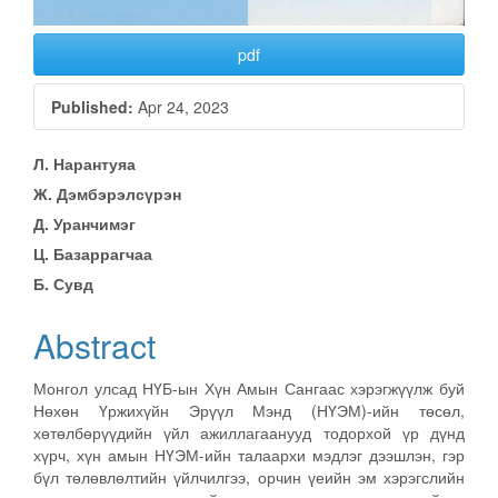
pdf
Published:
Apr 24, 2023
Main
Л. Нарантуяа
Ж. Дэмбэрэлсүрэн
Article
Д. Уранчимэг
Content
Ц. Базаррагчаа
Б. Сувд
Abstract
Монгол улсад НҮБ-ын Хүн Амын Сангаас хэрэгжүүлж буй
Нөхөн Үржихүйн Эрүүл Мэнд (НҮЭМ)-ийн төсөл,
хөтөлбөрүүдийн үйл ажиллагаанууд тодорхой үр дүнд
хүрч, хүн амын НҮЭМ-ийн талаархи мэдлэг дээшлэн, гэр
бүл төлөвлөлтийн үйлчилгээ, орчин үеийн эм хэрэгслийн