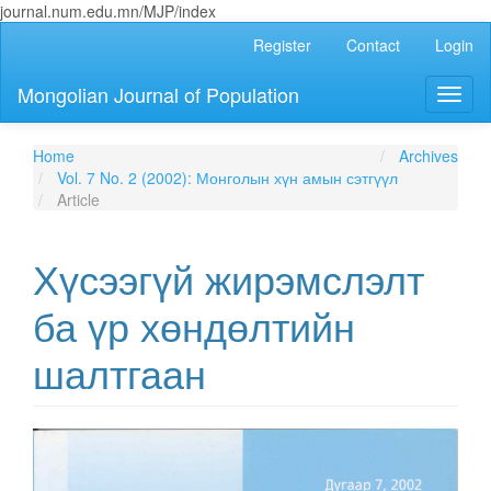
journal.num.edu.mn/MJP/index
Main
Register
Contact
Login
Navigation
Main
Mongolian Journal of Population
Toggl
Content
naviga
Sidebar
Home
Archives
Vol. 7 No. 2 (2002): Монголын хүн амын сэтгүүл
Article
Хүсээгүй жирэмслэлт
ба үр хөндөлтийн
шалтгаан
Article
Sidebar