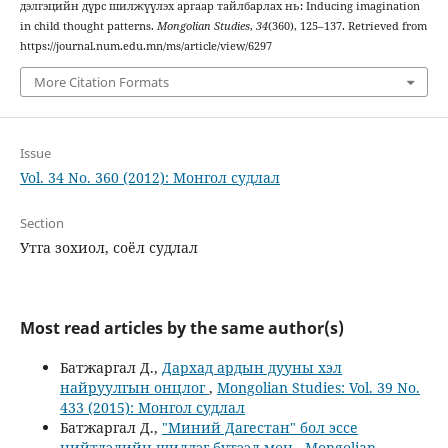
дэлгэцийн дүрс шилжүүлэх аргаар тайлбарлах нь: Inducing imagination
in child thought patterns.
Mongolian Studies
,
34
(360), 125–137. Retrieved from
https://journal.num.edu.mn/ms/article/view/6297
More Citation Formats
Issue
Vol. 34 No. 360 (2012): Монгол судлал
Section
Утга зохиол, соёл судлал
Most read articles by the same author(s)
Батжаргал Д.,
Дархад ардын дууны хэл
найруулгын онцлог
,
Mongolian Studies: Vol. 39 No.
433 (2015): Монгол судлал
Батжаргал Д.,
"Миний Дагестан" бол эссе
нийтлэлийн шилдэг бүтээл мөн
,
Mongolian