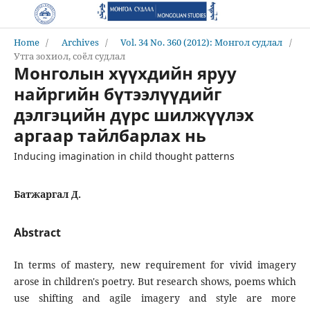
Home
/
Archives
/
Vol. 34 No. 360 (2012): Монгол судлал
/
Утга зохиол, соёл судлал
Монголын хүүхдийн яруу
найргийн бүтээлүүдийг
дэлгэцийн дүрс шилжүүлэх
аргаар тайлбарлах нь
Inducing imagination in child thought patterns
Батжаргал Д.
Abstract
In terms of mastery, new requirement for vivid imagery
arose in children's poetry. But research shows, poems which
use shifting and agile imagery and style are more